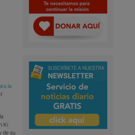
ra la
l
la
n Ki
y de su