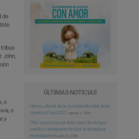
d de
rdote
 tribus
r John,
sión
ÚLTIMAS NOTICIAS
, o
Himno oficial de la Jornada Mundial de la
via, o
Juventud Seúl 2027
agosto 3, 2026
e y
ONU se pronuncia ante caso de obispo
católico desaparecido por la dictadura
nicaragüense
julio 25, 2026