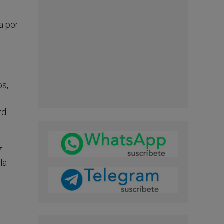
a por
os,
rd
z
la