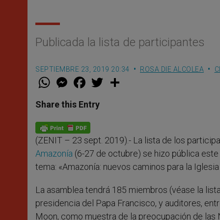
Publicada la lista de participantes
SEPTIEMBRE 23, 2019 20:34
ROSA DIE ALCOLEA
C
W
M
F
T
S
h
e
a
w
h
a
s
c
i
a
t
s
e
t
r
Share this Entry
s
e
b
t
e
A
n
o
e
p
g
o
r
p
e
k
(ZENIT – 23 sept. 2019).- La lista de los particip
r
Amazonía
(6-27 de octubre) se hizo pública este
tema: «Amazonía: nuevos caminos para la Iglesia 
La asamblea tendrá 185 miembros (véase la lista 
presidencia del Papa Francisco, y auditores, entr
Moon, como muestra de la preocupación de las N