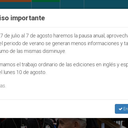
IGLESIA Y MUNDO
DOCUMENTOS
DONATIVOS
iso importante
os que afecta a cristianos (y no sólo) en Tierra Sant
7 de julio al 7 de agosto haremos la pausa anual, aprovec
el periodo de verano se generan menos informaciones y t
umo de las mismas disminuye.
amos el trabajo ordinario de las ediciones en inglés y es
l lunes 10 de agosto.
as.
En