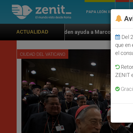
PAPA LEÓN XIV
ROMA
Av
 ayuda a Marco Rubio ante persecución de colonos judí
ACTUALIDAD
Del 2
que en 
el cons
CIUDAD DEL VATICANO
Retom
ZENIT e
Graci