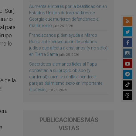
Aumenta el interés por la beatificación en
l Sur),
Estados Unidos de los mártires de
orario
Georgia que murieron defendiendo el
matrimonio
julio 25, 2026
al para
 Grupo
Franciscanos piden ayuda a Marco
Rubio ante persecución de colonos
rollo
judíos que afecta a cristianos (y no sólo)
en Tierra Santa
julio 25, 2026
Sacerdotes alemanes fieles al Papa
contestan a su propio obispo (y
cardenal) quien les orilla a bendecir
e de la
parejas del mismo sexo en importante
el
diócesis
julio 25, 2026
nera
PUBLICACIONES MÁS
la
VISTAS