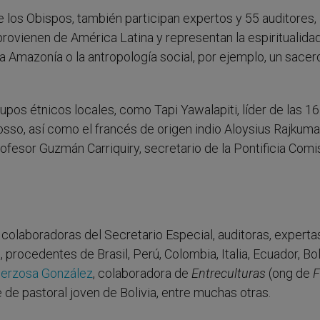
 los Obispos, también participan expertos y 55 auditores,
rovienen de América Latina y representan la espiritualida
n la Amazonía o la antropología social, por ejemplo, un sace
os étnicos locales, como Tapi Yawalapiti, líder de las 16
osso, así como el francés de origen indio Aloysius Rajkuma
profesor Guzmán Carriquiry, secretario de la Pontificia Comi
olaboradoras del Secretario Especial, auditoras, expertas
procedentes de Brasil, Perú, Colombia, Italia, Ecuador, Boli
Berzosa González
, colaboradora de
Entreculturas
(ong de
F
 de pastoral joven de Bolivia, entre muchas otras.