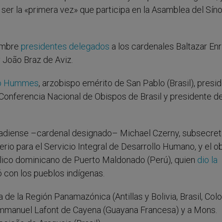
e ser la «primera vez» que participa en la Asamblea del Sín
iembre
presidentes delegados
a los cardenales Baltazar En
 João Braz de Aviz.
io Hummes
, arzobispo emérito de San Pablo (Brasil), presi
Conferencia Nacional de Obispos de Brasil y presidente de
anadiense –cardenal designado– Michael Czerny, subsecret
rio para el Servicio Integral de Desarrollo Humano, y el o
tólico dominicano de Puerto Maldonado (Perú), quien
dio la
 con los pueblos indígenas.
a de la Región Panamazónica (Antillas y Bolivia, Brasil, Col
Emmanuel Lafont de Cayena (Guayana Francesa) y a Mons.