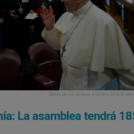
Sínodo De Los Obispos, 9 Octubre 2018 © Vati
ía: La asamblea tendrá 18