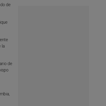
odo de
rique
dente
 la
ario de
bispo
ombia,