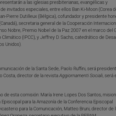
esentarán a las iglesias presbiterianas, evangélicas y
e invitados especiales, entre ellos Ban Ki-Moon (Corea de
an-Pierre Dutilleux (Bélgica), cofundador y presidente hon
Canadá), secretaria general de la Cooperación Internacion
lfonso Nobre, Premio Nobel de la Paz 2007 en el marco del
Climático (IPCC), y Jeffrey D. Sachs, catedrático de Desar
os Unidos).
Comunicación de la Santa Sede, Paolo Ruffini, será president
o Costa, director de la revista
Aggiornamenti Sociali
, será 
 de esta comisión: María Irene Lopes Dos Santos, misio
n Episcopal para la Amazonía de la Conferencia Episcopal
 Dicasterio para la Comunicación, Matteo Bruni, director de 
López Oropeza, secretario ejecutivo de la REPAM.