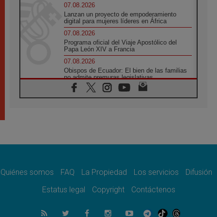
07.08.2026
Lanzan un proyecto de empoderamiento
digital para mujeres líderes en África
07.08.2026
Programa oficial del Viaje Apostólico del
Papa León XIV a Francia
07.08.2026
Obispos de Ecuador: El bien de las familias
no admite premuras legislativas
06.08.2026
Cardenal Parolin: La paz comienza con la
empatía al dolor del otro
06.08.2026
Fray Marco Vianelli: Aprender el Evangelio
de la Paz en la Escuela de San Francisco
06.08.2026
La visita del Papa León XIV a Asís en un
minuto
Quiénes somos
FAQ
La Propiedad
Los servicios
Difusión
06.08.2026
El agradecimiento de los jóvenes al Papa:
Estatus legal
Copyright
Contáctenos
«Hoy nos sentimos Iglesia»
06.08.2026
Líbano: Reanudan los coloquios en Roma en