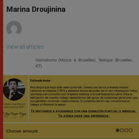
A
n
o
e
p
g
o
r
Marina Droujinina
p
e
k
r
View all articles
Giornalismo (Mosca & Bruxelles). Teologia (Bruxelles,
IET).