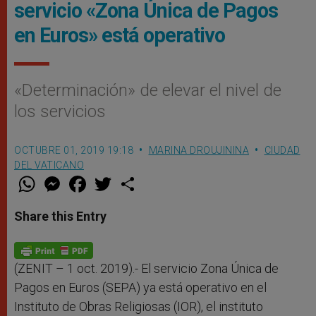
servicio «Zona Única de Pagos
en Euros» está operativo
«Determinación» de elevar el nivel de
los servicios
OCTUBRE 01, 2019 19:18
MARINA DROUJININA
CIUDAD
DEL VATICANO
W
M
F
T
S
h
e
a
w
h
a
s
c
i
a
t
s
e
t
r
Share this Entry
s
e
b
t
e
A
n
o
e
p
g
o
r
p
e
k
r
(ZENIT – 1 oct. 2019).- El servicio Zona Única de
Pagos en Euros (SEPA) ya está operativo en el
Instituto de Obras Religiosas (IOR), el instituto