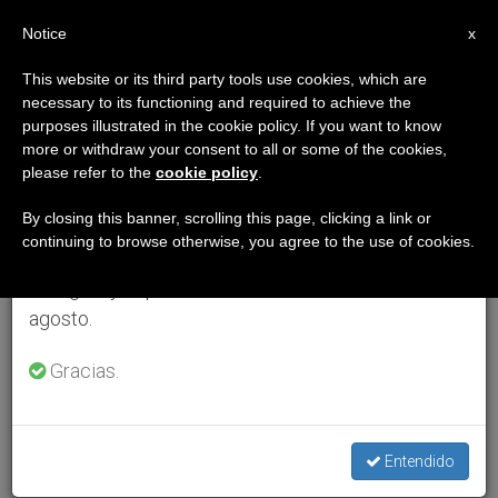
ES
Notice
×
x
Aviso importante
This website or its third party tools use cookies, which are
necessary to its functioning and required to achieve the
Del 27 de julio al 7 de agosto haremos la pausa
purposes illustrated in the cookie policy. If you want to know
anual, aprovechando que en el periodo de verano
more or withdraw your consent to all or some of the cookies,
please refer to the
cookie policy
.
se generan menos informaciones y también el
consumo de las mismas disminuye.
By closing this banner, scrolling this page, clicking a link or
continuing to browse otherwise, you agree to the use of cookies.
Retomamos el trabajo ordinario de las ediciones
en inglés y español de ZENIT el lunes 10 de
agosto.
Gracias.
Entendido