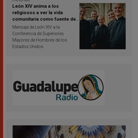
León XIV anima a los
religiosos a ver la vida
comunitaria como fuente de
inspiración y santificación
Mensaje de León XIV a la
Conferencia de Superiores
Mayores de Hombres de los
Estados Unidos