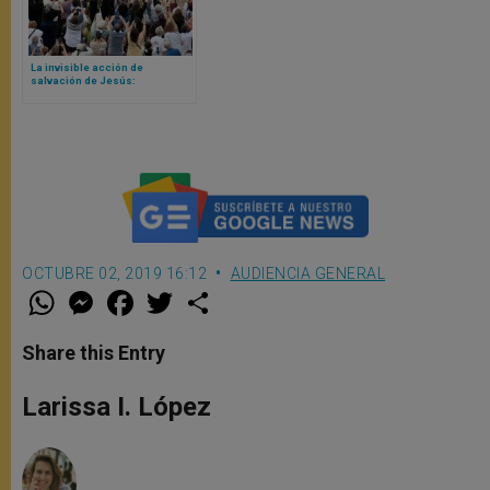
La invisible acción de
salvación de Jesús:
catequesis del Papa León XIV
OCTUBRE 02, 2019 16:12
AUDIENCIA GENERAL
W
M
F
T
S
h
e
a
w
h
a
s
c
i
a
t
s
e
t
r
Share this Entry
s
e
b
t
e
A
n
o
e
p
g
o
r
Larissa I. López
p
e
k
r