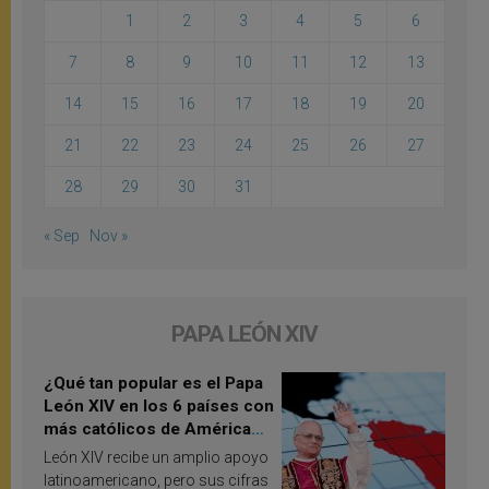
1
2
3
4
5
6
7
8
9
10
11
12
13
14
15
16
17
18
19
20
21
22
23
24
25
26
27
28
29
30
31
« Sep
Nov »
PAPA LEÓN XIV
¿Qué tan popular es el Papa
León XIV en los 6 países con
más católicos de América
Latina en 2026? Publican
León XIV recibe un amplio apoyo
resultados de investigación
latinoamericano, pero sus cifras