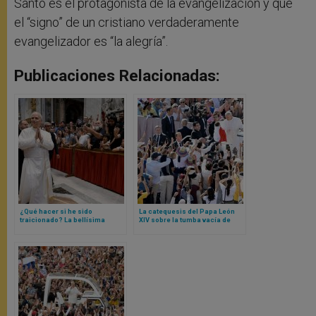
Santo es el protagonista de la evangelización y que
el “signo” de un cristiano verdaderamente
evangelizador es “la alegría”.
Publicaciones Relacionadas:
¿Qué hacer si he sido
La catequesis del Papa León
traicionado? La bellísima
XIV sobre la tumba vacía de
catequesis del Papa a partir de
Jesús
Judas y un gesto de Jesús