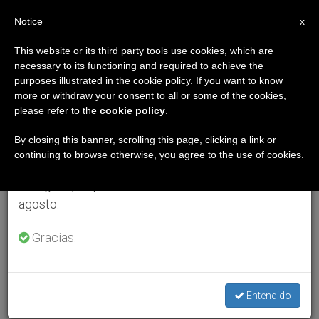
ES
Notice
×
x
Aviso importante
This website or its third party tools use cookies, which are
necessary to its functioning and required to achieve the
Del 27 de julio al 7 de agosto haremos la pausa
purposes illustrated in the cookie policy. If you want to know
anual, aprovechando que en el periodo de verano
more or withdraw your consent to all or some of the cookies,
please refer to the
cookie policy
.
se generan menos informaciones y también el
consumo de las mismas disminuye.
By closing this banner, scrolling this page, clicking a link or
continuing to browse otherwise, you agree to the use of cookies.
Retomamos el trabajo ordinario de las ediciones
en inglés y español de ZENIT el lunes 10 de
agosto.
Gracias.
Entendido