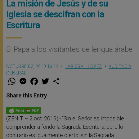
La misión de Jesús y de su
Iglesia se descifran con la
Escritura
El Papa a los visitantes de lengua árabe
OCTUBRE 02, 2019 16:12
LARISSA I. LÓPEZ
AUDIENCIA
GENERAL
W
M
F
T
S
h
e
a
w
h
a
s
c
i
a
t
s
e
t
r
Share this Entry
s
e
b
t
e
A
n
o
e
p
g
o
r
p
e
k
r
(ZENIT – 2 oct. 2019).- “Sin el Señor es imposible
comprender a fondo la Sagrada Escritura, pero lo
contrario es igualmente cierto: sin la Sagrada