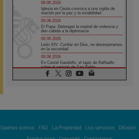
09.08.2026
Iglesia en Ceuta convoca a una vigilia de
oración por la paz y la estabilidad
09.08.2026
El Papa: Detengan la espiral de violencia y
den cabida a la diplomacia
09.08.2026
León XIV: Confiar en Dios, no desesperarnos
en la oscuridad
08.08.2026
En Castel Gandolfo, el tapiz de Raffaello
sobre el sermón de San Pablo
08.08.2026
En Colombia, «la paz no se compra con una
firma»
08.08.2026
En Venezuela celebraron los 416 años del
Santo Cristo de La Grita
08.08.2026
El Papa: en Santa Ágata contemplamos la
victoria del amor sobre la muerte
Quiénes somos
FAQ
La Propiedad
Los servicios
Difusión
08.08.2026
León XIV visitará el Santuario de la Madre
Estatus legal
Copyright
Contáctenos
del Buen Consejo de Genazzano