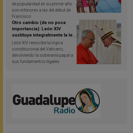
de popularidad en su primer año
son inferiores a las del debut de
Francisco
Otro cambio (de no poca
importancia): León XIV
sustituye integralmente la ley
vaticana de Papa Francisco
León XIV reescribe la lógica
constitucional del Vaticano,
devolviendo la soberanía papal a
sus fundamentos legales