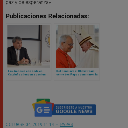
paz y de esperanza».
Publicaciones Relacionadas:
Las diócesis con sede en
Del Cónclave al Clickstream:
Cataluña atienden a casi un
cómo dos Papas dominaron la
millón de personas en 2024
curiosidad mundial en la web
en 2025
OCTUBRE 04, 2019 11:14
PAPAS