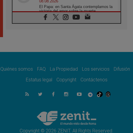
08.08.2026
El Papa: en Santa Ágata contemplamos la
victoria del amor sobre la muerte
08.08.2026
León XIV visitará el Santuario de la Madre
del Buen Consejo de Genazzano
07.08.2026
Filipinas: el Vicariato Apostólico de Calapán
se convierte en diócesis
07.08.2026
Honduras: Los desplazados invisibles de una
crisis olvidada
Quiénes somos
FAQ
La Propiedad
Los servicios
Difusión
07.08.2026
Bokalic: "En Argentina el Papa León señalará
Estatus legal
Copyright
Contáctenos
el compromiso del cristiano"
07.08.2026
La matanza de niños en Gaza no cesa: 300
muertos en 300 días
07.08.2026
Tagle: La guerra desfigura el mundo, solo la
revelación de Dios lo transfigura
Copyright © 2026 ZENIT. All Rights Reserved.