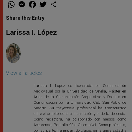
W
M
F
T
S
h
e
a
w
h
a
s
c
i
a
t
s
e
t
r
Share this Entry
s
e
b
t
e
A
n
o
e
p
g
o
r
Larissa I. López
p
e
k
r
View all articles
Larissa I. López es licenciada en Comunicación
Audiovisual por la Universidad de Sevilla, Máster en
Artes de la Comunicación Corporativa y Doctora en
Comunicación por la Universidad CEU San Pablo de
Madrid. Su trayectoria profesional ha transcurrido
entre el ámbito de la comunicación y el de la docencia.
Como redactora, ha colaborado con medios como
Aceprensa, Pantalla 90 o CinemaNet. Como profesora,
por su parte, ha impartido clases en la universidad y