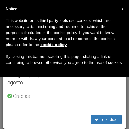
ES
Notice
×
x
Aviso importante
This website or its third party tools use cookies, which are
necessary to its functioning and required to achieve the
Del 27 de julio al 7 de agosto haremos la pausa
purposes illustrated in the cookie policy. If you want to know
anual, aprovechando que en el periodo de verano
more or withdraw your consent to all or some of the cookies,
please refer to the
cookie policy
.
se generan menos informaciones y también el
consumo de las mismas disminuye.
By closing this banner, scrolling this page, clicking a link or
continuing to browse otherwise, you agree to the use of cookies.
Retomamos el trabajo ordinario de las ediciones
en inglés y español de ZENIT el lunes 10 de
agosto.
Gracias.
Entendido