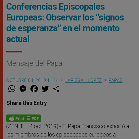
Conferencias Episcopales
Europeas: Observar los “signos
de esperanza” en el momento
actual
Mensaje del Papa
OCTUBRE 04, 2019 11:14
LARISSA I. LÓPEZ
PAPAS
W
M
F
T
S
h
e
a
w
h
a
s
c
i
a
t
s
e
t
r
Share this Entry
s
e
b
t
e
A
n
o
e
p
g
o
r
p
e
k
r
(ZENIT – 4 oct. 2019).- El Papa Francisco exhortó a
los miembros de los episcopados europeos a