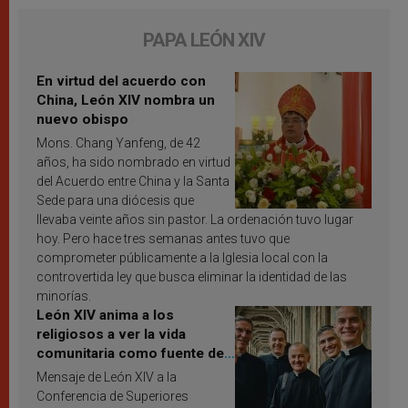
PAPA LEÓN XIV
En virtud del acuerdo con
China, León XIV nombra un
nuevo obispo
Mons. Chang Yanfeng, de 42
años, ha sido nombrado en virtud
del Acuerdo entre China y la Santa
Sede para una diócesis que
llevaba veinte años sin pastor. La ordenación tuvo lugar
hoy. Pero hace tres semanas antes tuvo que
comprometer públicamente a la Iglesia local con la
controvertida ley que busca eliminar la identidad de las
minorías.
León XIV anima a los
religiosos a ver la vida
comunitaria como fuente de
inspiración y santificación
Mensaje de León XIV a la
Conferencia de Superiores