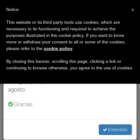
ES
Notice
×
x
Aviso importante
This website or its third party tools use cookies, which are
necessary to its functioning and required to achieve the
Del 27 de julio al 7 de agosto haremos la pausa
purposes illustrated in the cookie policy. If you want to know
anual, aprovechando que en el periodo de verano
more or withdraw your consent to all or some of the cookies,
please refer to the
cookie policy
.
se generan menos informaciones y también el
consumo de las mismas disminuye.
By closing this banner, scrolling this page, clicking a link or
continuing to browse otherwise, you agree to the use of cookies.
Retomamos el trabajo ordinario de las ediciones
en inglés y español de ZENIT el lunes 10 de
agosto.
Gracias.
Entendido