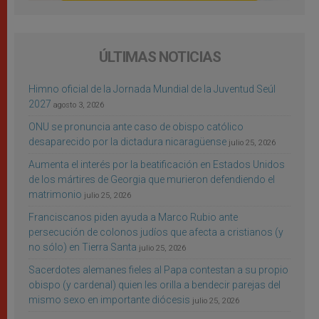
ÚLTIMAS NOTICIAS
Himno oficial de la Jornada Mundial de la Juventud Seúl
2027
agosto 3, 2026
ONU se pronuncia ante caso de obispo católico
desaparecido por la dictadura nicaragüense
julio 25, 2026
Aumenta el interés por la beatificación en Estados Unidos
de los mártires de Georgia que murieron defendiendo el
matrimonio
julio 25, 2026
Franciscanos piden ayuda a Marco Rubio ante
persecución de colonos judíos que afecta a cristianos (y
no sólo) en Tierra Santa
julio 25, 2026
Sacerdotes alemanes fieles al Papa contestan a su propio
obispo (y cardenal) quien les orilla a bendecir parejas del
mismo sexo en importante diócesis
julio 25, 2026