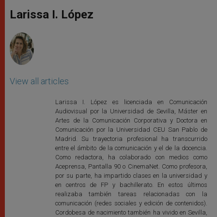
A
n
o
e
p
g
o
r
Larissa I. López
p
e
k
r
View all articles
Larissa I. López es licenciada en Comunicación
Audiovisual por la Universidad de Sevilla, Máster en
Artes de la Comunicación Corporativa y Doctora en
Comunicación por la Universidad CEU San Pablo de
Madrid. Su trayectoria profesional ha transcurrido
entre el ámbito de la comunicación y el de la docencia.
Como redactora, ha colaborado con medios como
Aceprensa, Pantalla 90 o CinemaNet. Como profesora,
por su parte, ha impartido clases en la universidad y
en centros de FP y bachillerato. En estos últimos
realizaba también tareas relacionadas con la
comunicación (redes sociales y edición de contenidos).
Cordobesa de nacimiento también ha vivido en Sevilla,