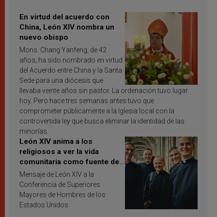
En virtud del acuerdo con
China, León XIV nombra un
nuevo obispo
Mons. Chang Yanfeng, de 42
años, ha sido nombrado en virtud
del Acuerdo entre China y la Santa
Sede para una diócesis que
llevaba veinte años sin pastor. La ordenación tuvo lugar
hoy. Pero hace tres semanas antes tuvo que
comprometer públicamente a la Iglesia local con la
controvertida ley que busca eliminar la identidad de las
minorías.
León XIV anima a los
religiosos a ver la vida
comunitaria como fuente de
inspiración y santificación
Mensaje de León XIV a la
Conferencia de Superiores
Mayores de Hombres de los
Estados Unidos