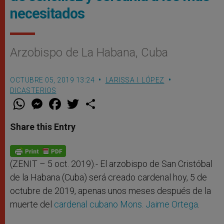
necesitados
Arzobispo de La Habana, Cuba
OCTUBRE 05, 2019 13:24
LARISSA I. LÓPEZ
DICASTERIOS
W
M
F
T
S
h
e
a
w
h
a
s
c
i
a
t
s
e
t
r
Share this Entry
s
e
b
t
e
A
n
o
e
p
g
o
r
p
e
k
r
(ZENIT – 5 oct. 2019).- El arzobispo de San Cristóbal
de la Habana (Cuba) será creado cardenal hoy, 5 de
octubre de 2019, apenas unos meses después de la
muerte del
cardenal cubano Mons. Jaime Ortega
.