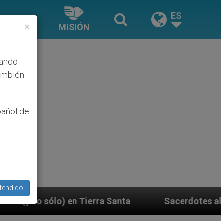
ES
×
MISIÓN
hando
ambién
pañol de
tendido
 Santa
Sacerdotes alemanes fieles al Papa conte