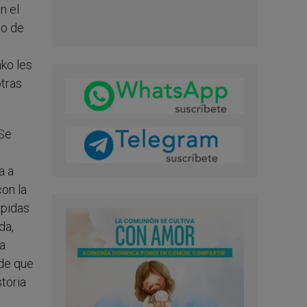
n el
vo de
ko les
otras
 Se
a a
con la
épidas
da,
ta
 de que
storia