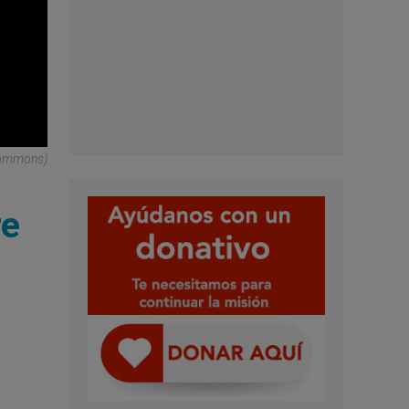
Commons)
re