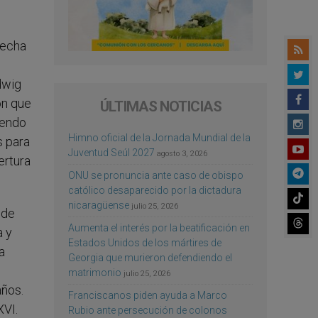
fecha
dwig
on que
ÚLTIMAS NOTICIAS
iendo
Himno oficial de la Jornada Mundial de la
s para
Juventud Seúl 2027
agosto 3, 2026
ertura
ONU se pronuncia ante caso de obispo
católico desaparecido por la dictadura
nicaragüense
julio 25, 2026
 de
Aumenta el interés por la beatificación en
a y
Estados Unidos de los mártires de
a
Georgia que murieron defendiendo el
matrimonio
julio 25, 2026
años.
Franciscanos piden ayuda a Marco
XVI.
Rubio ante persecución de colonos