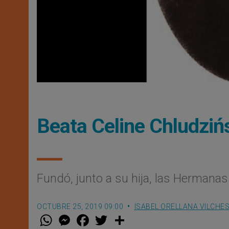
Beata Celine Chludziń
Fundó, junto a su hija, las Hermanas
OCTUBRE 25, 2019 09:00
ISABEL ORELLANA VILCHE
W
M
F
T
S
h
e
a
w
h