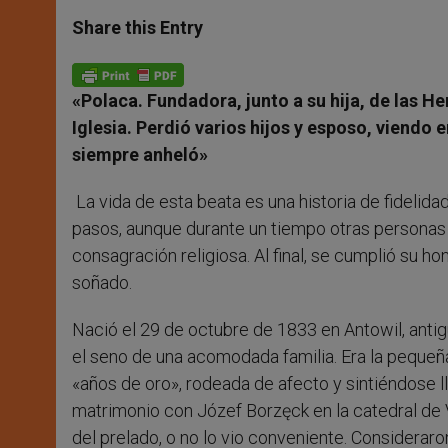
a
s
c
i
a
t
s
e
t
r
Share this Entry
s
e
b
t
e
A
n
o
e
p
g
o
r
p
e
k
«Polaca. Fundadora, junto a su hija, de las H
r
Iglesia. Perdió varios hijos y esposo, viendo 
siempre anheló»
La vida de esta beata es una historia de fidelid
pasos, aunque durante un tiempo otras personas la
consagración religiosa. Al final, se cumplió su h
soñado.
Nació el 29 de octubre de 1833 en Antowil, antig
el seno de una acomodada familia. Era la pequeña
«años de oro», rodeada de afecto y sintiéndose l
matrimonio con Józef Borzęck en la catedral de V
del prelado, o no lo vio conveniente. Considerar