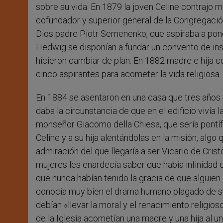
sobre su vida. En 1879 la joven Celine contrajo 
cofundador y superior general de la Congregació
Dios padre Piotr Semenenko, que aspiraba a pone
Hedwig se disponían a fundar un convento de in
hicieron cambiar de plan. En 1882 madre e hija 
cinco aspirantes para acometer la vida religiosa.
En 1884 se asentaron en una casa que tres años m
daba la circunstancia de que en el edificio vivía l
monseñor Giacomo della Chiesa, que sería pontíf
Celine y a su hija alentándolas en la misión, alg
admiración del que llegaría a ser Vicario de Cristo
mujeres les enardecía saber que había infinidad 
que nunca habían tenido la gracia de que alguien l
conocía muy bien el drama humano plagado de su
debían «llevar la moral y el renacimiento religios
de la Iglesia acometían una madre y una hija al un