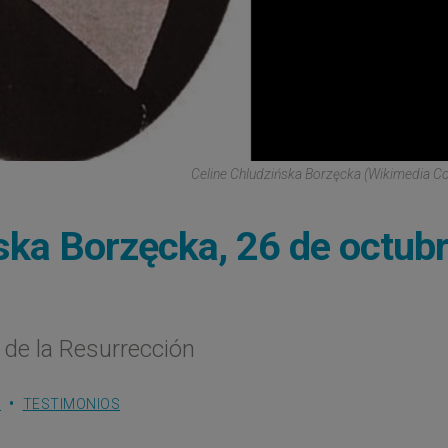
Celine Chludzińska Borzęcka (Wikimedia 
ska Borzęcka, 26 de octub
 de la Resurrección
S
TESTIMONIOS