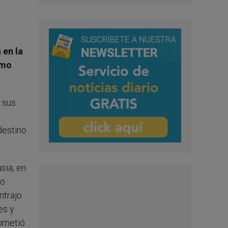
 en la
omo
a sus
destino
sia, en
mo
ntrajo
es y
sometió