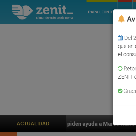
PAPA LEÓN XIV
ROMA
Av
Del 2
que en 
el cons
Retom
ZENIT e
Graci
piden ayuda a Marco Rubio ante persecución de colonos
ACTUALIDAD