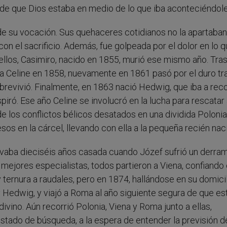
 de que Dios estaba en medio de lo que iba aconteciéndole
e su vocación. Sus quehaceres cotidianos no la apartaban
n el sacrificio. Además, fue golpeada por el dolor en lo 
 ellos, Casimiro, nacido en 1855, murió ese mismo año. Tras
ija Celine en 1858, nuevamente en 1861 pasó por el duro t
sobrevivió. Finalmente, en 1863 nació Hedwig, que iba a rec
spiró. Ese año Celine se involucró en la lucha para rescatar 
e los conflictos bélicos desatados en una dividida Polonia
sos en la cárcel, llevando con ella a la pequeña recién nac
levaba dieciséis años casada cuando Józef sufrió un derra
 mejores especialistas, todos partieron a Viena, confiando
 ternura a raudales, pero en 1874, hallándose en su domici
 Hedwig, y viajó a Roma al año siguiente segura de que es
vino. Aún recorrió Polonia, Viena y Roma junto a ellas,
stado de búsqueda, a la espera de entender la previsión d