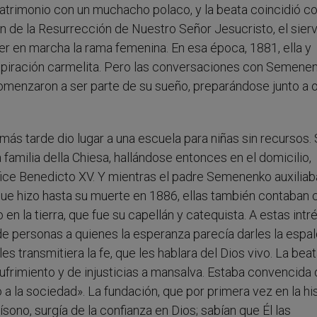
matrimonio con un muchacho polaco, y la beata coincidió co
n de la Resurrección de Nuestro Señor Jesucristo, el sier
r en marcha la rama femenina. En esa época, 1881, ella y
spiración carmelita. Pero las conversaciones con Semenen
comenzaron a ser parte de su sueño, preparándose junto a 
ás tarde dio lugar a una escuela para niñas sin recursos.
a familia della Chiesa, hallándose entonces en el domicilio,
ice Benedicto XV. Y mientras el padre Semenenko auxiliab
o que hizo hasta su muerte en 1886, ellas también contaban 
 en la tierra, que fue su capellán y catequista. A estas intr
de personas a quienes la esperanza parecía darles la espal
es transmitiera la fe, que les hablara del Dios vivo. La bea
frimiento y de injusticias a mansalva. Estaba convencida
o a la sociedad». La fundación, que por primera vez en la hi
ísono, surgía de la confianza en Dios; sabían que Él las