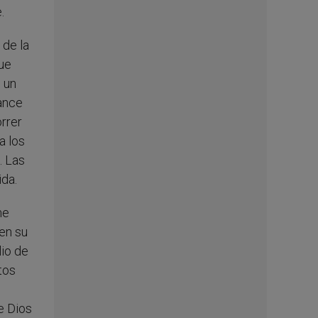
.
 de la
que
 un
rance
orrer
a los
. Las
ida.
me
 en su
lio de
tos
e Dios