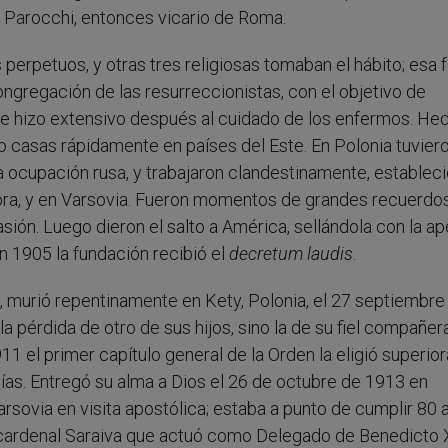
 Parocchi, entonces vicario de Roma.
perpetuos, y otras tres religiosas tomaban el hábito; esa 
ongregación de las resurreccionistas, con el objetivo de
se hizo extensivo después al cuidado de los enfermos. He
o casas rápidamente en países del Este. En Polonia tuvier
a ocupación rusa, y trabajaron clandestinamente, establec
ra, y en Varsovia. Fueron momentos de grandes recuerdo
vasión. Luego dieron el salto a América, sellándola con la ap
n 1905 la fundación recibió el
decretum laudis
.
, murió repentinamente en Kety, Polonia, el 27 septiembre
 la pérdida de otro de sus hijos, sino la de su fiel compañer
11 el primer capítulo general de la Orden la eligió superior
días. Entregó su alma a Dios el 26 de octubre de 1913 en
rsovia en visita apostólica; estaba a punto de cumplir 80 
l cardenal Saraiva que actuó como Delegado de Benedicto 