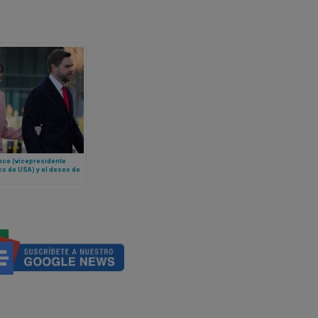
nce (vicepresidente
co de USA) y el deseo de
sión al catolicismo para
posa