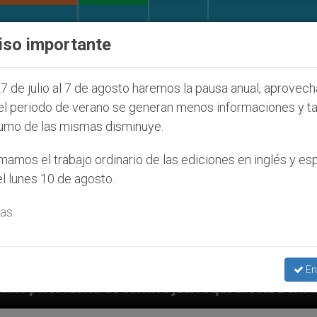
IGLESIA Y MUNDO
DOCUMENTOS
DONATIVOS
iso importante
7 de julio al 7 de agosto haremos la pausa anual, aprovec
el periodo de verano se generan menos informaciones y t
umo de las mismas disminuye.
amos el trabajo ordinario de las ediciones en inglés y es
l lunes 10 de agosto.
as.
En
 judíos que afecta a cristianos (y no sólo) en Tierra