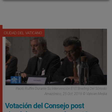
CIUDAD DEL VATICANO
Paolo Ruffini Durante Su Intervención El El Briefing Del Sónodo
Amazónico, 25 Oct. 2019 © Vatican Media
Votación del Consejo post