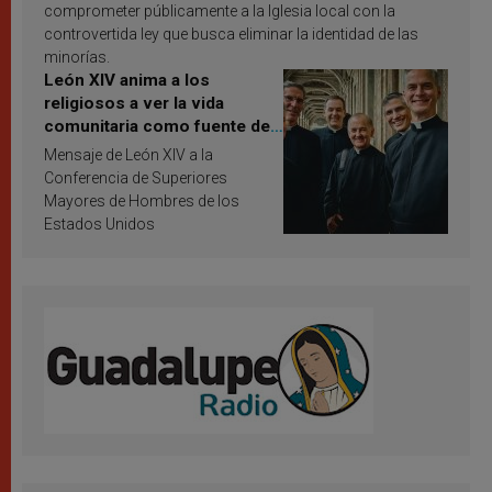
comprometer públicamente a la Iglesia local con la
controvertida ley que busca eliminar la identidad de las
minorías.
León XIV anima a los
religiosos a ver la vida
comunitaria como fuente de
inspiración y santificación
Mensaje de León XIV a la
Conferencia de Superiores
Mayores de Hombres de los
Estados Unidos