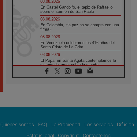
08.08.2026
En Castel Gandolfo, el tapiz de Raffaello
sobre el sermón de San Pablo
08.08.2026
En Colombia, «la paz no se compra con una
firma»
08.08.2026
En Venezuela celebraron los 416 años del
Santo Cristo de La Grita
08.08.2026
El Papa: en Santa Ágata contemplamos la
victoria del amor sobre la muerte
08.08.2026
León XIV visitará el Santuario de la Madre
del Buen Consejo de Genazzano
07.08.2026
Filipinas: el Vicariato Apostólico de Calapán
se convierte en diócesis
07.08.2026
Honduras: Los desplazados invisibles de una
crisis olvidada
Quiénes somos
FAQ
La Propiedad
Los servicios
Difusión
07.08.2026
Bokalic: "En Argentina el Papa León señalará
Estatus legal
Copyright
Contáctenos
el compromiso del cristiano"