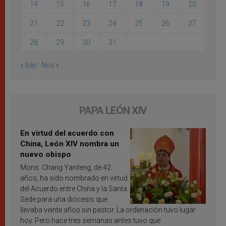
14
15
16
17
18
19
20
21
22
23
24
25
26
27
28
29
30
31
« Sep
Nov »
PAPA LEÓN XIV
En virtud del acuerdo con
China, León XIV nombra un
nuevo obispo
Mons. Chang Yanfeng, de 42
años, ha sido nombrado en virtud
del Acuerdo entre China y la Santa
Sede para una diócesis que
llevaba veinte años sin pastor. La ordenación tuvo lugar
hoy. Pero hace tres semanas antes tuvo que