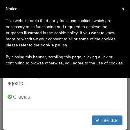
ES
Notice
×
x
Aviso importante
This website or its third party tools use cookies, which are
necessary to its functioning and required to achieve the
Del 27 de julio al 7 de agosto haremos la pausa
purposes illustrated in the cookie policy. If you want to know
anual, aprovechando que en el periodo de verano
more or withdraw your consent to all or some of the cookies,
please refer to the
cookie policy
.
se generan menos informaciones y también el
consumo de las mismas disminuye.
By closing this banner, scrolling this page, clicking a link or
continuing to browse otherwise, you agree to the use of cookies.
Retomamos el trabajo ordinario de las ediciones
en inglés y español de ZENIT el lunes 10 de
agosto.
Gracias.
Entendido