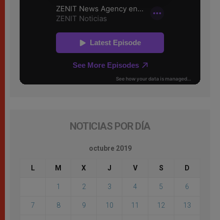
NOTICIAS POR DÍA
octubre 2019
L
M
X
J
V
S
D
1
2
3
4
5
6
7
8
9
10
11
12
13