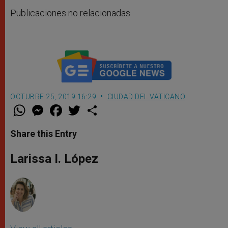
Publicaciones no relacionadas.
OCTUBRE 25, 2019 16:29
CIUDAD DEL VATICANO
W
M
F
T
S
h
e
a
w
h
a
s
c
i
a
t
s
e
t
r
Share this Entry
s
e
b
t
e
A
n
o
e
p
g
o
r
Larissa I. López
p
e
k
r