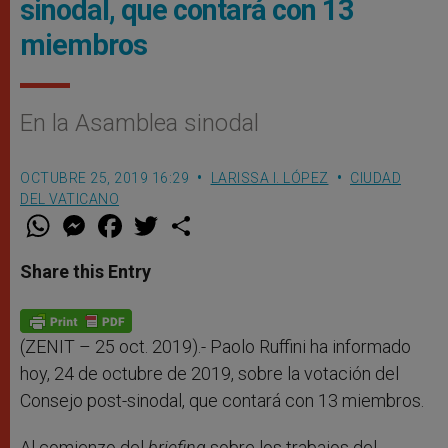
sinodal, que contará con 13
miembros
En la Asamblea sinodal
OCTUBRE 25, 2019 16:29
LARISSA I. LÓPEZ
CIUDAD
DEL VATICANO
W
M
F
T
S
h
e
a
w
h
a
s
c
i
a
t
s
e
t
r
Share this Entry
s
e
b
t
e
A
n
o
e
p
g
o
r
p
e
k
r
(ZENIT – 25 oct. 2019).- Paolo Ruffini ha informado
hoy, 24 de octubre de 2019, sobre la votación del
Consejo post-sinodal, que contará con 13 miembros.
Al comienzo del
briefing
sobre los trabajos del