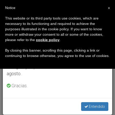
ES
Notice
×
x
Aviso importante
This website or its third party tools use cookies, which are
necessary to its functioning and required to achieve the
Del 27 de julio al 7 de agosto haremos la pausa
purposes illustrated in the cookie policy. If you want to know
anual, aprovechando que en el periodo de verano
more or withdraw your consent to all or some of the cookies,
please refer to the
cookie policy
.
se generan menos informaciones y también el
consumo de las mismas disminuye.
By closing this banner, scrolling this page, clicking a link or
continuing to browse otherwise, you agree to the use of cookies.
Retomamos el trabajo ordinario de las ediciones
en inglés y español de ZENIT el lunes 10 de
agosto.
Gracias.
Entendido