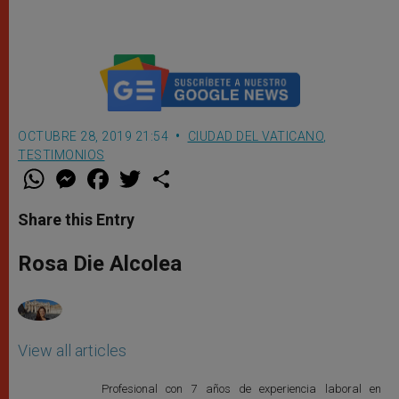
cardenal Becciu y otras
Sede Vacante
personas
OCTUBRE 28, 2019 21:54
CIUDAD DEL VATICANO
,
TESTIMONIOS
W
M
F
T
S
h
e
a
w
h
a
s
c
i
a
t
s
e
t
r
Share this Entry
s
e
b
t
e
A
n
o
e
p
g
o
r
Rosa Die Alcolea
p
e
k
r
View all articles
Profesional con 7 años de experiencia laboral en