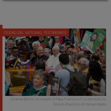
,
CIUDAD DEL VATICANO
TESTIMONIOS
Cardenal Barreto Acompañó Al Papa Francisco En La Apertura Del
Sínodo Amazónico © Vatican Media