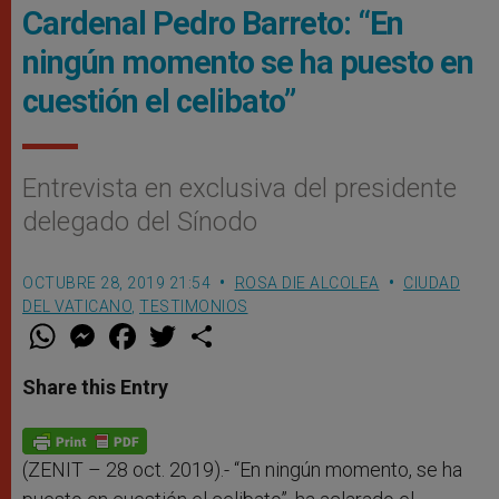
Cardenal Pedro Barreto: “En
ningún momento se ha puesto en
cuestión el celibato”
Entrevista en exclusiva del presidente
delegado del Sínodo
OCTUBRE 28, 2019 21:54
ROSA DIE ALCOLEA
CIUDAD
DEL VATICANO
,
TESTIMONIOS
W
M
F
T
S
h
e
a
w
h
a
s
c
i
a
t
s
e
t
r
Share this Entry
s
e
b
t
e
A
n
o
e
p
g
o
r
p
e
k
r
(ZENIT – 28 oct. 2019).- “En ningún momento, se ha