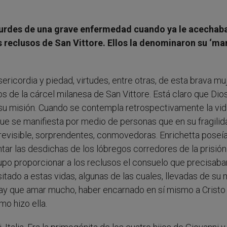
urdes de una grave enfermedad cuando ya le acechaba
os reclusos de San Vittore. Ellos la denominaron su ‘
ericordia y piedad, virtudes, entre otras, de esta brava muj
os de la cárcel milanesa de San Vittore. Está claro que Dio
o su misión. Cuando se contempla retrospectivamente la vi
que se manifiesta por medio de personas que en su fragilid
previsible, sorprendentes, conmovedoras. Enrichetta poseía
tar las desdichas de los lóbregos corredores de la prisió
Supo proporcionar a los reclusos el consuelo que precisaba
itado a estas vidas, algunas de las cuales, llevadas de su 
 Hay que amar mucho, haber encarnado en sí mismo a Cristo
mo hizo ella.