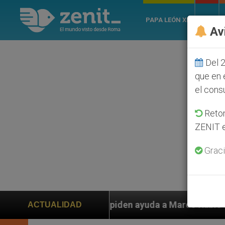
PAPA LEÓN XIV
ROMA
Av
Del 2
que en 
el cons
Retom
ZENIT e
Graci
iden ayuda a Marco Rubio ante persecución de colonos j
ACTUALIDAD