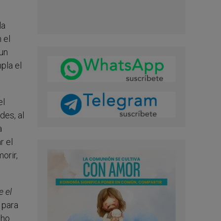
la
 el
un
pla el
el
des, al
a
r el
orir,
e el
 para
cho