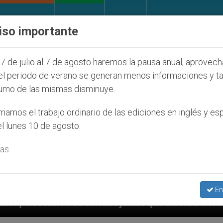
IGLESIA Y MUNDO
DOCUMENTOS
DONATIVOS
iso importante
7 de julio al 7 de agosto haremos la pausa anual, aprovec
el periodo de verano se generan menos informaciones y t
umo de las mismas disminuye.
amos el trabajo ordinario de las ediciones en inglés y es
l lunes 10 de agosto.
as.
En
udíos que afecta a cristianos (y no sólo) en Tierra S