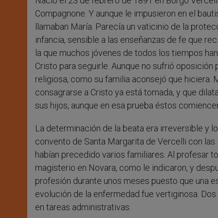
Nació el 23 de febrero de 1891 en Borgo Vercelli, 
Compagnone. Y aunque le impusieron en el bauti
llamaban María. Parecía un vaticinio de la protec
infancia, sensible a las enseñanzas de fe que reci
la que muchos jóvenes de todos los tiempos han s
Cristo para seguirle. Aunque no sufrió oposición 
religiosa, como su familia aconsejó que hiciera
consagrarse a Cristo ya está tomada, y que dilata
sus hijos, aunque en esa prueba éstos comiencen
La determinación de la beata era irreversible y l
convento de Santa Margarita de Vercelli con las
habían precedido varios familiares. Al profesar 
magisterio en Novara, como le indicaron, y despu
profesión durante unos meses puesto que una esp
evolución de la enfermedad fue vertiginosa. Dos
en tareas administrativas.