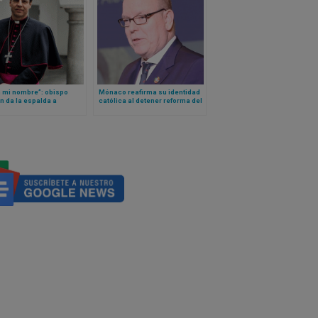
n mi nombre”: obispo
Mónaco reafirma su identidad
 da la espalda a
católica al detener reforma del
ento lleno de ideología
aborto: Príncipe refuta
nero del episcopado de
promulgar la ley
s