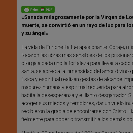
A
n
o
e
p
g
o
r
p
e
k
«Sanada milagrosamente por la Virgen de Lo
r
muerte, se convirtió en un rayo de luz para l
y su ángel»
La vida de Enrichetta fue apasionante. Coraje, mis
tocaron las fibras más sensibles de los prisioner
otorga a cada uno la fortaleza para llevar a cab
santa, se aprecia la inmensidad del amor divino 
física y espiritual realizan gestas de alcance im
madurez humana y espiritual requerida para afron
habita la desesperanza y el llanto desgarrador. 
acoger sus miedos y temblores, dar un vuelo inus
recibieron la gracia de encontrarse con Cristo.
fielmente para poderlo transmitir a los demás co