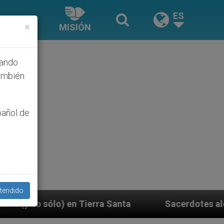
ES
×
MISIÓN
hando
ambién
pañol de
tendido
anta
Sacerdotes alemanes fieles al Papa contes