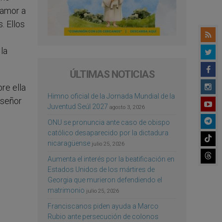
r amor a
. Ellos
la
ÚLTIMAS NOTICIAS
re ella
Himno oficial de la Jornada Mundial de la
nseñor
Juventud Seúl 2027
agosto 3, 2026
ONU se pronuncia ante caso de obispo
católico desaparecido por la dictadura
nicaragüense
julio 25, 2026
Aumenta el interés por la beatificación en
Estados Unidos de los mártires de
Georgia que murieron defendiendo el
matrimonio
julio 25, 2026
Franciscanos piden ayuda a Marco
Rubio ante persecución de colonos