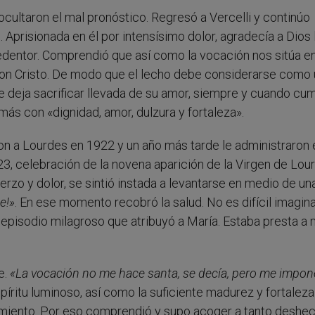
ocultaron el mal pronóstico. Regresó a Vercelli y continúo
Aprisionada en él por intensísimo dolor, agradecía a Dios 
edentor. Comprendió que así como la vocación nos sitúa en
con Cristo. De modo que el lecho debe considerarse como 
se deja sacrificar llevada de su amor, siempre y cuando cum
más con «dignidad, amor, dulzura y fortaleza».
on a Lourdes en 1922 y un año más tarde le administraron 
3, celebración de la novena aparición de la Virgen de Lour
rzo y dolor, se sintió instada a levantarse en medio de un
e!»
. En ese momento recobró la salud. No es difícil imagina
pisodio milagroso que atribuyó a María. Estaba presta a m
e.
«La vocación no me hace santa, se decía, pero me impon
spíritu luminoso, así como la suficiente madurez y fortaleza
ufrimiento. Por eso comprendió y supo acoger a tanto deshe