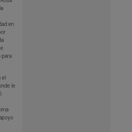
y Rosa
la
edad en
por
da
de
o para
 el
onde le
ó
sima
 apoyo