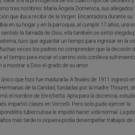
Italia. Era la primogénita de los cuatro hijos de Giovanni 
smo tres nombres: María Ángela Domenica, sus allegados 
ción que iba a recibir de la Virgen. Encantadora durante su
bía en su hogar y en la parroquia, al cumplir 17 años, una 
entido la llamada de Dios, ella también se sintió elegida 
paterna, tuvo que aguardar un tiempo para ingresar en la vi
. Muchas veces los padres no comprenden que la decisión 
r el tiempo para iniciar el camino solo conlleva sufrimient
 a mostrar a Dios el grado de su amor.
o único que hizo fue madurarla. A finales de 1911 ingresó en
 Hermanas de la Caridad, fundadas por la madre Thouret, d
tomó el nombre de Enrichetta. Apta para la docencia, estudi
és impartió clases en Vercelli. Pero solo pudo ejercer la
ondilitis tuberculosa le impidió hacer vida normal. La pé
 años más tarde ni siquiera podía desempeñar trabajos de