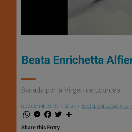
Beata Enrichetta Alfie
Sanada por la Virgen de Lourdes
NOVIEMBRE 22, 2019 09:00
ISABEL ORELLANA VILC
W
M
F
T
S
h
e
a
w
h
a
s
c
i
a
t
s
e
t
r
Share this Entry
s
e
b
t
e