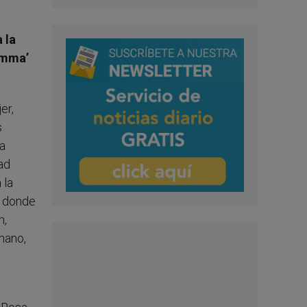
 la
mamma’
er,
s
da
ad
 la
n donde
n,
mano,