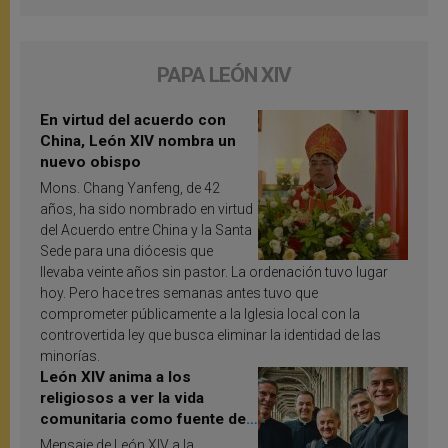
PAPA LEÓN XIV
En virtud del acuerdo con
China, León XIV nombra un
nuevo obispo
Mons. Chang Yanfeng, de 42
años, ha sido nombrado en virtud
del Acuerdo entre China y la Santa
Sede para una diócesis que
llevaba veinte años sin pastor. La ordenación tuvo lugar
hoy. Pero hace tres semanas antes tuvo que
comprometer públicamente a la Iglesia local con la
controvertida ley que busca eliminar la identidad de las
minorías.
León XIV anima a los
religiosos a ver la vida
comunitaria como fuente de
inspiración y santificación
Mensaje de León XIV a la