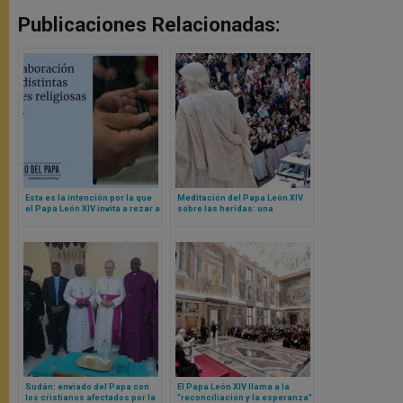
Publicaciones Relacionadas:
Esta es la intención por la que
Meditación del Papa León XIV
el Papa León XIV invita a rezar a
sobre las heridas: una
todos los católicos en octubre
catequesis a partir de Cristo
resucitado
Sudán: enviado del Papa con
El Papa León XIV llama a la
los cristianos afectados por la
“reconciliación y la esperanza”