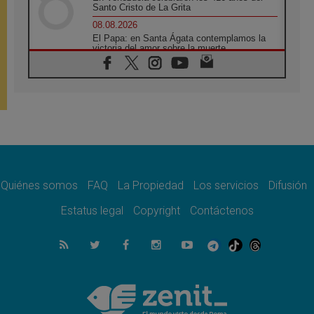
Santo Cristo de La Grita
08.08.2026
El Papa: en Santa Ágata contemplamos la
victoria del amor sobre la muerte
08.08.2026
León XIV visitará el Santuario de la Madre
del Buen Consejo de Genazzano
07.08.2026
Filipinas: el Vicariato Apostólico de Calapán
se convierte en diócesis
07.08.2026
Honduras: Los desplazados invisibles de una
crisis olvidada
Quiénes somos
FAQ
La Propiedad
Los servicios
Difusión
07.08.2026
Bokalic: "En Argentina el Papa León señalará
Estatus legal
Copyright
Contáctenos
el compromiso del cristiano"
07.08.2026
La matanza de niños en Gaza no cesa: 300
muertos en 300 días
07.08.2026
Tagle: La guerra desfigura el mundo, solo la
revelación de Dios lo transfigura