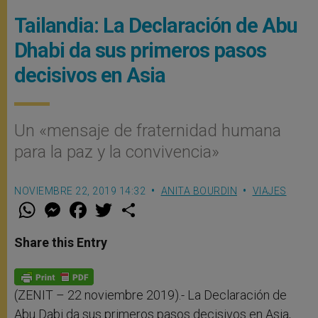
Tailandia: La Declaración de Abu
Dhabi da sus primeros pasos
decisivos en Asia
Un «mensaje de fraternidad humana
para la paz y la convivencia»
NOVIEMBRE 22, 2019 14:32
ANITA BOURDIN
VIAJES
W
M
F
T
S
h
e
a
w
h
a
s
c
i
a
t
s
e
t
r
Share this Entry
s
e
b
t
e
A
n
o
e
p
g
o
r
p
e
k
r
(ZENIT – 22 noviembre 2019).- La Declaración de
Abu Dabi da sus primeros pasos decisivos en Asia,