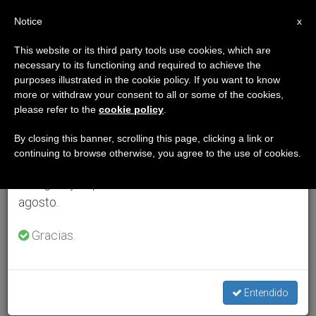
ES
Notice
×
x
Aviso importante
This website or its third party tools use cookies, which are
necessary to its functioning and required to achieve the
Del 27 de julio al 7 de agosto haremos la pausa
purposes illustrated in the cookie policy. If you want to know
anual, aprovechando que en el periodo de verano
more or withdraw your consent to all or some of the cookies,
please refer to the
cookie policy
.
se generan menos informaciones y también el
consumo de las mismas disminuye.
By closing this banner, scrolling this page, clicking a link or
continuing to browse otherwise, you agree to the use of cookies.
Retomamos el trabajo ordinario de las ediciones
en inglés y español de ZENIT el lunes 10 de
agosto.
Gracias.
Entendido