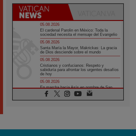
05.08.2026
El cardenal Parolin en México: Toda la
sociedad necesita el mensaje del Evangelio
05.08.2026
Santa María la Mayor, Makrickas: La gracia
de Dios desciende sobre el mundo
05.08.2026
Cristianos y confucianos: Respeto y
sabiduría para afrontar los urgentes desafíos
de hoy
05.08.2026
En marcha hacia Asís en nombre de San
Francisco, a la espera de León
05.08.2026
Venezuela, Padre Pagniello: "En medio del
dolor, una Iglesia que no se rinde"
05.08.2026
La Fuerza del "Círculo de Héroes" con el
Papa en la Audiencia General
05.08.2026