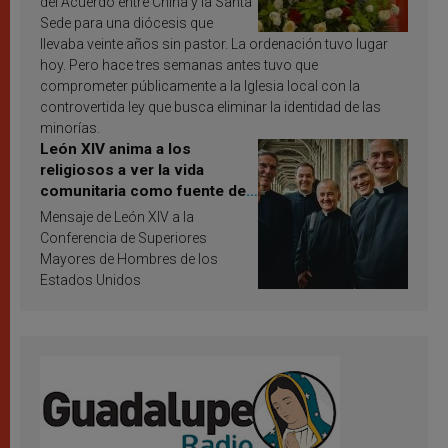
del Acuerdo entre China y la Santa
Sede para una diócesis que
llevaba veinte años sin pastor. La ordenación tuvo lugar
hoy. Pero hace tres semanas antes tuvo que
comprometer públicamente a la Iglesia local con la
controvertida ley que busca eliminar la identidad de las
minorías.
León XIV anima a los
religiosos a ver la vida
comunitaria como fuente de
inspiración y santificación
Mensaje de León XIV a la
Conferencia de Superiores
Mayores de Hombres de los
Estados Unidos