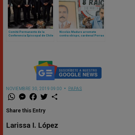
Comité Permanente de la
Nicolás Maduro arremete
Conferencia Episcopal de Chile
contra obispo; cardenal Porras
se reunirá con el Papa León XIV
cancela misa en acción de
gracias por primeros santos
venezolanos
NOVIEMBRE 30, 2019 09:00
PAPAS
W
M
F
T
S
h
e
a
w
h
a
s
c
i
a
t
s
e
t
r
Share this Entry
s
e
b
t
e
A
n
o
e
p
g
o
r
Larissa I. López
p
e
k
r