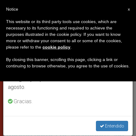
ES
Notice
×
x
Aviso importante
This website or its third party tools use cookies, which are
necessary to its functioning and required to achieve the
Del 27 de julio al 7 de agosto haremos la pausa
PAPAS
purposes illustrated in the cookie policy. If you want to know
anual, aprovechando que en el periodo de verano
more or withdraw your consent to all or some of the cookies,
please refer to the
cookie policy
.
se generan menos informaciones y también el
consumo de las mismas disminuye.
By closing this banner, scrolling this page, clicking a link or
continuing to browse otherwise, you agree to the use of cookies.
Retomamos el trabajo ordinario de las ediciones
en inglés y español de ZENIT el lunes 10 de
agosto.
Gracias.
Visita Del Papa A La Ciudadela De La Caridad De Roma © Vatican
Media
Cáritas de Roma: Tenemos «el
Entendido
mismo carnet de identidad», «la