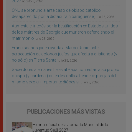
2027
agosto 3, 2026
ONU se pronuncia ante caso de obispo católico
desaparecido por la dictadura nicaragüense
julio 25, 2026
Aumenta el interés por la beatificación en Estados Unidos
de los mártires de Georgia que murieron defendiendo el
matrimonio
julio 25, 2026
Franciscanos piden ayuda a Marco Rubio ante
persecución de colonos judíos que afecta a cristianos (y
no sólo) en Tierra Santa
julio 25, 2026
Sacerdotes alemanes fieles al Papa contestan a su propio
obispo (y cardenal) quien les orilla a bendecir parejas del
mismo sexo en importante diócesis
julio 25, 2026
PUBLICACIONES MÁS VISTAS
Himno oficial de la Jornada Mundial de la
Juventud Seúl 2027