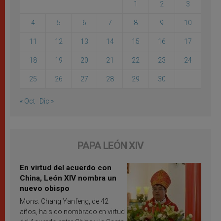
1
2
3
4
5
6
7
8
9
10
11
12
13
14
15
16
17
18
19
20
21
22
23
24
25
26
27
28
29
30
« Oct
Dic »
PAPA LEÓN XIV
En virtud del acuerdo con
China, León XIV nombra un
nuevo obispo
Mons. Chang Yanfeng, de 42
años, ha sido nombrado en virtud