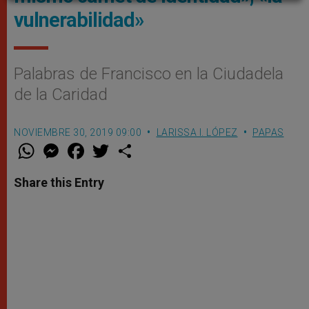
vulnerabilidad»
Palabras de Francisco en la Ciudadela
de la Caridad
NOVIEMBRE 30, 2019 09:00
LARISSA I. LÓPEZ
PAPAS
W
M
F
T
S
h
e
a
w
h
a
s
c
i
a
t
s
e
t
r
Share this Entry
s
e
b
t
e
A
n
o
e
p
g
o
r
p
e
k
r