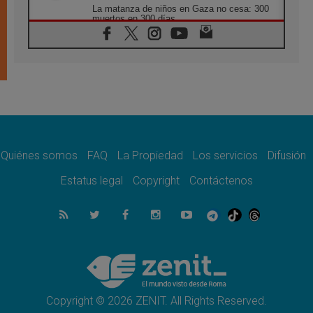
La matanza de niños en Gaza no cesa: 300
muertos en 300 días
07.08.2026
Tagle: La guerra desfigura el mundo, solo la
revelación de Dios lo transfigura
07.08.2026
Presentada la Trienal de Arte de las
Universidades Católicas: «Exercises in
Empathy»
07.08.2026
Fortunatus Nwachukwu: la comunicación
como misión al servicio del Evangelio
Quiénes somos
FAQ
La Propiedad
Los servicios
Difusión
07.08.2026
Estatus legal
Copyright
Contáctenos
SIGNIS 2026, dar voz a las religiosas en el
espacio público
07.08.2026
Lanzan un proyecto de empoderamiento
digital para mujeres líderes en África
07.08.2026
Programa oficial del Viaje Apostólico del
Papa León XIV a Francia
Copyright © 2026 ZENIT. All Rights Reserved.