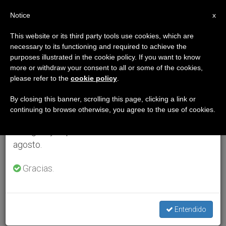
ES
Notice
×
x
Aviso importante
This website or its third party tools use cookies, which are
necessary to its functioning and required to achieve the
Del 27 de julio al 7 de agosto haremos la pausa
purposes illustrated in the cookie policy. If you want to know
anual, aprovechando que en el periodo de verano
more or withdraw your consent to all or some of the cookies,
please refer to the
cookie policy
.
se generan menos informaciones y también el
consumo de las mismas disminuye.
By closing this banner, scrolling this page, clicking a link or
continuing to browse otherwise, you agree to the use of cookies.
Retomamos el trabajo ordinario de las ediciones
en inglés y español de ZENIT el lunes 10 de
agosto.
Gracias.
Entendido