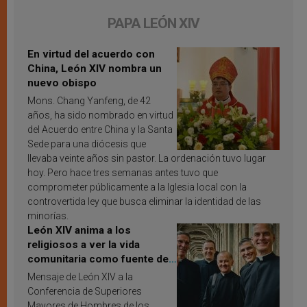
PAPA LEÓN XIV
En virtud del acuerdo con
China, León XIV nombra un
nuevo obispo
Mons. Chang Yanfeng, de 42
años, ha sido nombrado en virtud
del Acuerdo entre China y la Santa
Sede para una diócesis que
llevaba veinte años sin pastor. La ordenación tuvo lugar
hoy. Pero hace tres semanas antes tuvo que
comprometer públicamente a la Iglesia local con la
controvertida ley que busca eliminar la identidad de las
minorías.
León XIV anima a los
religiosos a ver la vida
comunitaria como fuente de
inspiración y santificación
Mensaje de León XIV a la
Conferencia de Superiores
Mayores de Hombres de los