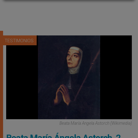
TESTIMONIOS
Beata María Angela Astorch (Wikimedia)