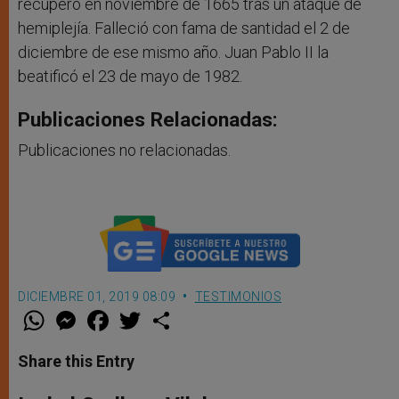
recuperó en noviembre de 1665 tras un ataque de
hemiplejía. Falleció con fama de santidad el 2 de
diciembre de ese mismo año. Juan Pablo II la
beatificó el 23 de mayo de 1982.
Publicaciones Relacionadas:
Publicaciones no relacionadas.
DICIEMBRE 01, 2019 08:09
TESTIMONIOS
W
M
F
T
S
h
e
a
w
h
a
s
c
i
a
t
s
e
t
r
Share this Entry
s
e
b
t
e
A
n
o
e
p
g
o
r