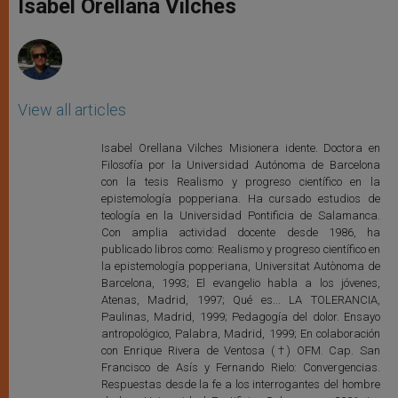
Isabel Orellana Vilches
p
e
k
r
View all articles
Isabel Orellana Vilches Misionera idente. Doctora en
Filosofía por la Universidad Autónoma de Barcelona
con la tesis Realismo y progreso científico en la
epistemología popperiana. Ha cursado estudios de
teología en la Universidad Pontificia de Salamanca.
Con amplia actividad docente desde 1986, ha
publicado libros como: Realismo y progreso científico en
la epistemología popperiana, Universitat Autònoma de
Barcelona, 1993; El evangelio habla a los jóvenes,
Atenas, Madrid, 1997; Qué es... LA TOLERANCIA,
Paulinas, Madrid, 1999; Pedagogía del dolor. Ensayo
antropológico, Palabra, Madrid, 1999; En colaboración
con Enrique Rivera de Ventosa (†) OFM. Cap. San
Francisco de Asís y Fernando Rielo: Convergencias.
Respuestas desde la fe a los interrogantes del hombre