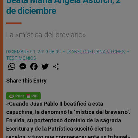
Beata María Ángela Astorch, 2
de diciembre
La «mística del breviario»
DICIEMBRE 01, 2019 08:09
ISABEL ORELLANA VILCHES
TESTIMONIOS
W
M
F
T
S
h
e
a
w
h
a
s
c
i
a
t
s
e
t
r
Share this Entry
s
e
b
t
e
A
n
o
e
p
g
o
r
p
e
k
r
«Cuando Juan Pablo II beatificó a esta
capuchina, la denominó la ‘mística del breviario’.
En vida, su portentoso dominio de la sagrada
Escritura y de la Patrística suscitó ciertos
recelos, y tuvo que comparecer ante un tribunal
»