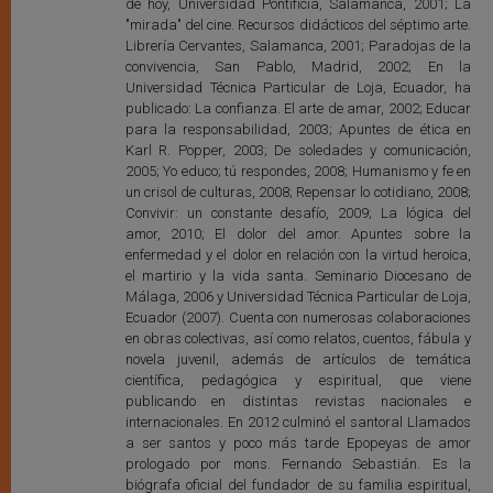
de hoy, Universidad Pontificia, Salamanca, 2001; La
"mirada" del cine. Recursos didácticos del séptimo arte.
Librería Cervantes, Salamanca, 2001; Paradojas de la
convivencia, San Pablo, Madrid, 2002; En la
Universidad Técnica Particular de Loja, Ecuador, ha
publicado: La confianza. El arte de amar, 2002; Educar
para la responsabilidad, 2003; Apuntes de ética en
Karl R. Popper, 2003; De soledades y comunicación,
2005; Yo educo; tú respondes, 2008; Humanismo y fe en
un crisol de culturas, 2008; Repensar lo cotidiano, 2008;
Convivir: un constante desafío, 2009; La lógica del
amor, 2010; El dolor del amor. Apuntes sobre la
enfermedad y el dolor en relación con la virtud heroica,
el martirio y la vida santa. Seminario Diocesano de
Málaga, 2006 y Universidad Técnica Particular de Loja,
Ecuador (2007). Cuenta con numerosas colaboraciones
en obras colectivas, así como relatos, cuentos, fábula y
novela juvenil, además de artículos de temática
científica, pedagógica y espiritual, que viene
publicando en distintas revistas nacionales e
internacionales. En 2012 culminó el santoral Llamados
a ser santos y poco más tarde Epopeyas de amor
prologado por mons. Fernando Sebastián. Es la
biógrafa oficial del fundador de su familia espiritual,