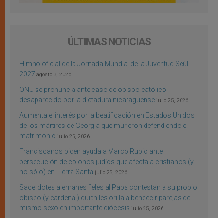
ÚLTIMAS NOTICIAS
Himno oficial de la Jornada Mundial de la Juventud Seúl
2027
agosto 3, 2026
ONU se pronuncia ante caso de obispo católico
desaparecido por la dictadura nicaragüense
julio 25, 2026
Aumenta el interés por la beatificación en Estados Unidos
de los mártires de Georgia que murieron defendiendo el
matrimonio
julio 25, 2026
Franciscanos piden ayuda a Marco Rubio ante
persecución de colonos judíos que afecta a cristianos (y
no sólo) en Tierra Santa
julio 25, 2026
Sacerdotes alemanes fieles al Papa contestan a su propio
obispo (y cardenal) quien les orilla a bendecir parejas del
mismo sexo en importante diócesis
julio 25, 2026