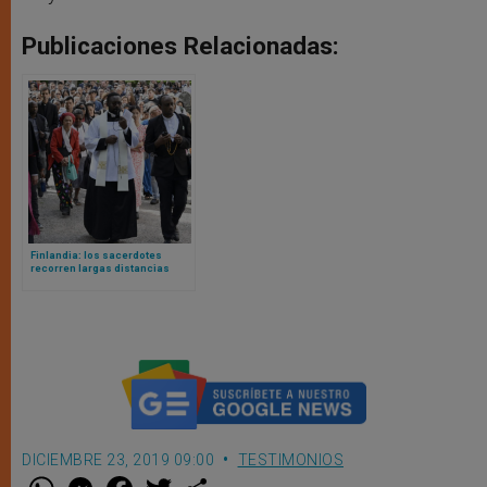
Publicaciones Relacionadas:
Finlandia: los sacerdotes
recorren largas distancias
para poder acompañar a la
creciente comunidad católica
DICIEMBRE 23, 2019 09:00
TESTIMONIOS
W
M
F
T
S