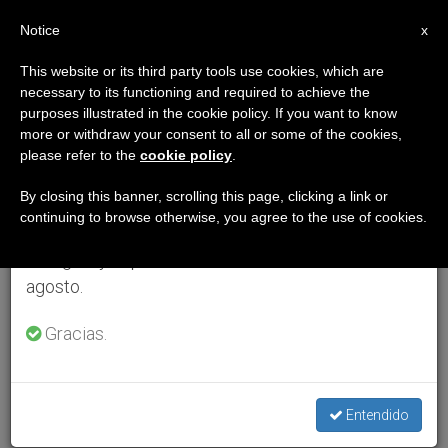
ES
Notice
×
x
Aviso importante
This website or its third party tools use cookies, which are
necessary to its functioning and required to achieve the
Del 27 de julio al 7 de agosto haremos la pausa
purposes illustrated in the cookie policy. If you want to know
anual, aprovechando que en el periodo de verano
more or withdraw your consent to all or some of the cookies,
please refer to the
cookie policy
.
se generan menos informaciones y también el
consumo de las mismas disminuye.
By closing this banner, scrolling this page, clicking a link or
continuing to browse otherwise, you agree to the use of cookies.
Retomamos el trabajo ordinario de las ediciones
en inglés y español de ZENIT el lunes 10 de
agosto.
Gracias.
Entendido