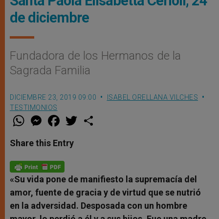
Santa Paola Elisabetta Cerioli, 24
de diciembre
Fundadora de los Hermanos de la
Sagrada Familia
DICIEMBRE 23, 2019 09:00
ISABEL ORELLANA VILCHES
TESTIMONIOS
W
M
F
T
S
h
e
a
w
h
a
s
c
i
a
t
s
e
t
r
Share this Entry
s
e
b
t
e
A
n
o
e
p
g
o
r
p
e
k
r
«Su vida pone de manifiesto la supremacía del
amor, fuente de gracia y de virtud que se nutrió
en la adversidad. Desposada con un hombre
mayor, lo perdió a él y a sus hijos. Fue una madre