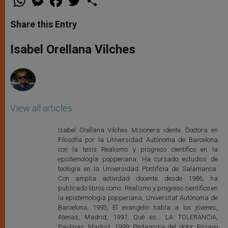
h
e
a
w
h
a
s
c
i
a
t
s
e
t
r
Share this Entry
s
e
b
t
e
A
n
o
e
p
g
o
r
Isabel Orellana Vilches
p
e
k
r
View all articles
Isabel Orellana Vilches Misionera idente. Doctora en
Filosofía por la Universidad Autónoma de Barcelona
con la tesis Realismo y progreso científico en la
epistemología popperiana. Ha cursado estudios de
teología en la Universidad Pontificia de Salamanca.
Con amplia actividad docente desde 1986, ha
publicado libros como: Realismo y progreso científico en
la epistemología popperiana, Universitat Autònoma de
Barcelona, 1993; El evangelio habla a los jóvenes,
Atenas, Madrid, 1997; Qué es... LA TOLERANCIA,
Paulinas, Madrid, 1999; Pedagogía del dolor. Ensayo