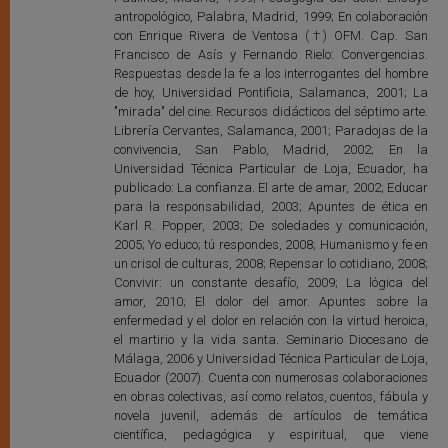
antropológico, Palabra, Madrid, 1999; En colaboración
con Enrique Rivera de Ventosa (†) OFM. Cap. San
Francisco de Asís y Fernando Rielo: Convergencias.
Respuestas desde la fe a los interrogantes del hombre
de hoy, Universidad Pontificia, Salamanca, 2001; La
"mirada" del cine. Recursos didácticos del séptimo arte.
Librería Cervantes, Salamanca, 2001; Paradojas de la
convivencia, San Pablo, Madrid, 2002; En la
Universidad Técnica Particular de Loja, Ecuador, ha
publicado: La confianza. El arte de amar, 2002; Educar
para la responsabilidad, 2003; Apuntes de ética en
Karl R. Popper, 2003; De soledades y comunicación,
2005; Yo educo; tú respondes, 2008; Humanismo y fe en
un crisol de culturas, 2008; Repensar lo cotidiano, 2008;
Convivir: un constante desafío, 2009; La lógica del
amor, 2010; El dolor del amor. Apuntes sobre la
enfermedad y el dolor en relación con la virtud heroica,
el martirio y la vida santa. Seminario Diocesano de
Málaga, 2006 y Universidad Técnica Particular de Loja,
Ecuador (2007). Cuenta con numerosas colaboraciones
en obras colectivas, así como relatos, cuentos, fábula y
novela juvenil, además de artículos de temática
científica, pedagógica y espiritual, que viene