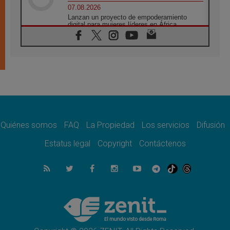
07.08.2026
Lanzan un proyecto de empoderamiento
digital para mujeres líderes en África
07.08.2026
Programa oficial del Viaje Apostólico del
Papa León XIV a Francia
07.08.2026
Obispos de Ecuador: El bien de las familias
no admite premuras legislativas
06.08.2026
Cardenal Parolin: La paz comienza con la
empatía al dolor del otro
Quiénes somos
FAQ
La Propiedad
Los servicios
Difusión
06.08.2026
Fray Marco Vianelli: Aprender el Evangelio
Estatus legal
Copyright
Contáctenos
de la Paz en la Escuela de San Francisco
06.08.2026
La visita del Papa León XIV a Asís en un
minuto
06.08.2026
El agradecimiento de los jóvenes al Papa:
«Hoy nos sentimos Iglesia»