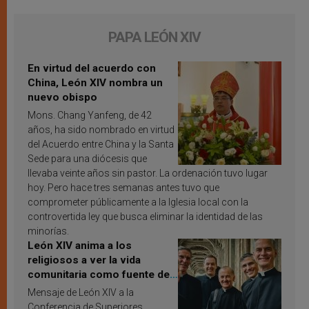
PAPA LEÓN XIV
En virtud del acuerdo con
China, León XIV nombra un
nuevo obispo
Mons. Chang Yanfeng, de 42
años, ha sido nombrado en virtud
del Acuerdo entre China y la Santa
Sede para una diócesis que
llevaba veinte años sin pastor. La ordenación tuvo lugar
hoy. Pero hace tres semanas antes tuvo que
comprometer públicamente a la Iglesia local con la
controvertida ley que busca eliminar la identidad de las
minorías.
León XIV anima a los
religiosos a ver la vida
comunitaria como fuente de
inspiración y santificación
Mensaje de León XIV a la
Conferencia de Superiores