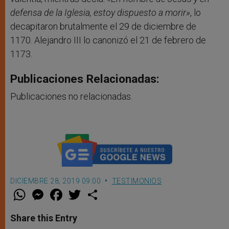
defensa de la Iglesia, estoy dispuesto a morir»
, lo
decapitaron brutalmente el 29 de diciembre de
1170. Alejandro III lo canonizó el 21 de febrero de
1173.
Publicaciones Relacionadas:
Publicaciones no relacionadas.
DICIEMBRE 28, 2019 09:00
TESTIMONIOS
W
M
F
T
S
h
e
a
w
h
a
s
c
i
a
t
s
e
t
r
Share this Entry
s
e
b
t
e