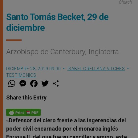
Church
Santo Tomás Becket, 29 de
diciembre
Arzobispo de Canterbury, Inglaterra
DICIEMBRE 28, 2019 09:00
ISABEL ORELLANA VILCHES
TESTIMONIOS
W
M
F
T
S
h
e
a
w
h
a
s
c
i
a
t
s
e
t
r
Share this Entry
s
e
b
t
e
A
n
o
e
p
g
o
r
p
e
k
r
«Defensor del clero frente a las ingerencias del
poder civil encarnado por el monarca inglés
Enrique II, del que fue su canciller y amigo, este