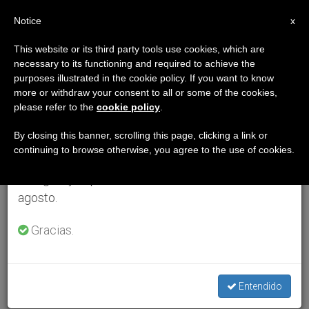
ES
Notice
×
x
Aviso importante
This website or its third party tools use cookies, which are
necessary to its functioning and required to achieve the
Del 27 de julio al 7 de agosto haremos la pausa
purposes illustrated in the cookie policy. If you want to know
anual, aprovechando que en el periodo de verano
more or withdraw your consent to all or some of the cookies,
please refer to the
cookie policy
.
se generan menos informaciones y también el
consumo de las mismas disminuye.
By closing this banner, scrolling this page, clicking a link or
continuing to browse otherwise, you agree to the use of cookies.
Retomamos el trabajo ordinario de las ediciones
en inglés y español de ZENIT el lunes 10 de
agosto.
Gracias.
Entendido