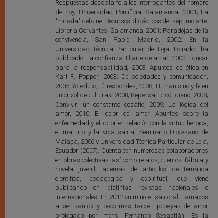
Respuestas desde la fe a los interrogantes del hombre
de hoy, Universidad Pontificia, Salamanca, 2001; La
"mirada" del cine. Recursos didácticos del séptimo arte.
Librería Cervantes, Salamanca, 2001; Paradojas de la
convivencia, San Pablo, Madrid, 2002; En la
Universidad Técnica Particular de Loja, Ecuador, ha
publicado: La confianza. El arte de amar, 2002; Educar
para la responsabilidad, 2003; Apuntes de ética en
Karl R. Popper, 2003; De soledades y comunicación,
2005; Yo educo; tú respondes, 2008; Humanismo y fe en
un crisol de culturas, 2008; Repensar lo cotidiano, 2008;
Convivir: un constante desafío, 2009; La lógica del
amor, 2010; El dolor del amor. Apuntes sobre la
enfermedad y el dolor en relación con la virtud heroica,
el martirio y la vida santa. Seminario Diocesano de
Málaga, 2006 y Universidad Técnica Particular de Loja,
Ecuador (2007). Cuenta con numerosas colaboraciones
en obras colectivas, así como relatos, cuentos, fábula y
novela juvenil, además de artículos de temática
científica, pedagógica y espiritual, que viene
publicando en distintas revistas nacionales e
internacionales. En 2012 culminó el santoral Llamados
a ser santos y poco más tarde Epopeyas de amor
prologado por mons. Fernando Sebastián. Es la