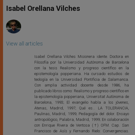
A
n
o
e
p
g
o
r
Isabel Orellana Vilches
p
e
k
r
View all articles
Isabel Orellana Vilches Misionera idente. Doctora en
Filosofía por la Universidad Autónoma de Barcelona
con la tesis Realismo y progreso científico en la
epistemología popperiana. Ha cursado estudios de
teología en la Universidad Pontificia de Salamanca.
Con amplia actividad docente desde 1986, ha
publicado libros como: Realismo y progreso científico en
la epistemología popperiana, Universitat Autònoma de
Barcelona, 1993; El evangelio habla a los jóvenes,
Atenas, Madrid, 1997; Qué es... LA TOLERANCIA,
Paulinas, Madrid, 1999; Pedagogía del dolor. Ensayo
antropológico, Palabra, Madrid, 1999; En colaboración
con Enrique Rivera de Ventosa (†) OFM. Cap. San
Francisco de Asís y Fernando Rielo: Convergencias.