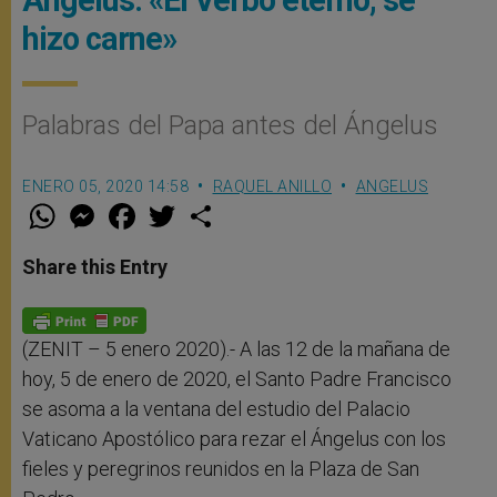
Ángelus: «El Verbo eterno, se
hizo carne»
Palabras del Papa antes del Ángelus
ENERO 05, 2020 14:58
RAQUEL ANILLO
ANGELUS
W
M
F
T
S
h
e
a
w
h
a
s
c
i
a
t
s
e
t
r
Share this Entry
s
e
b
t
e
A
n
o
e
p
g
o
r
p
e
k
r
(ZENIT – 5 enero 2020).- A las 12 de la mañana de
hoy, 5 de enero de 2020, el Santo Padre Francisco
se asoma a la ventana del estudio del Palacio
Vaticano Apostólico para rezar el Ángelus con los
fieles y peregrinos reunidos en la Plaza de San