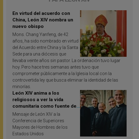
En virtud del acuerdo con
China, León XIV nombra un
nuevo obispo
Mons. Chang Yanfeng, de 42
años, ha sido nombrado en virtud
del Acuerdo entre China y la Santa
Sede para una diócesis que
llevaba veinte años sin pastor. La ordenación tuvo lugar
hoy. Pero hace tres semanas antes tuvo que
comprometer públicamente a la Iglesia local con la
controvertida ley que busca eliminar la identidad de las
minorías.
León XIV anima a los
religiosos a ver la vida
comunitaria como fuente de
inspiración y santificación
Mensaje de León XIV a la
Conferencia de Superiores
Mayores de Hombres de los
Estados Unidos