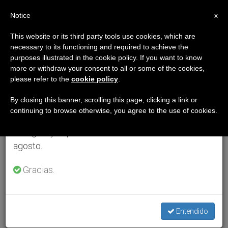
ES
Notice
×
x
Aviso importante
This website or its third party tools use cookies, which are
necessary to its functioning and required to achieve the
Del 27 de julio al 7 de agosto haremos la pausa
purposes illustrated in the cookie policy. If you want to know
anual, aprovechando que en el periodo de verano
more or withdraw your consent to all or some of the cookies,
please refer to the
cookie policy
.
se generan menos informaciones y también el
consumo de las mismas disminuye.
By closing this banner, scrolling this page, clicking a link or
continuing to browse otherwise, you agree to the use of cookies.
Retomamos el trabajo ordinario de las ediciones
en inglés y español de ZENIT el lunes 10 de
agosto.
Gracias.
Entendido