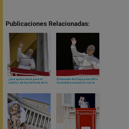
Publicaciones Relacionadas:
¿Qué quiere decir para el
El llamado del Papa León XIV a
católico de hoy la fiesta de la
la unidad y comunión con la
Exaltación de la Santa Cruz? La
Iglesia de Roma
respuesta concreta y breve de
Papa León XIV