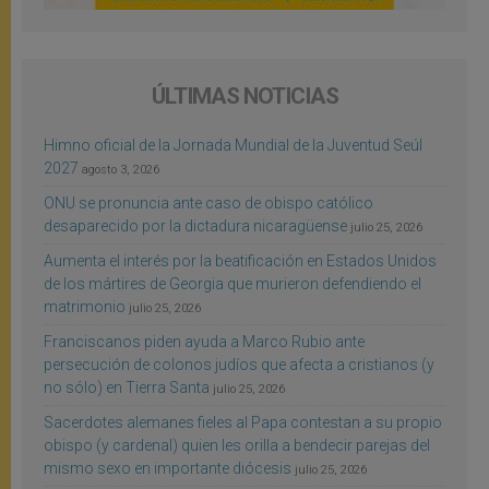
ÚLTIMAS NOTICIAS
Himno oficial de la Jornada Mundial de la Juventud Seúl
2027
agosto 3, 2026
ONU se pronuncia ante caso de obispo católico
desaparecido por la dictadura nicaragüense
julio 25, 2026
Aumenta el interés por la beatificación en Estados Unidos
de los mártires de Georgia que murieron defendiendo el
matrimonio
julio 25, 2026
Franciscanos piden ayuda a Marco Rubio ante
persecución de colonos judíos que afecta a cristianos (y
no sólo) en Tierra Santa
julio 25, 2026
Sacerdotes alemanes fieles al Papa contestan a su propio
obispo (y cardenal) quien les orilla a bendecir parejas del
mismo sexo en importante diócesis
julio 25, 2026