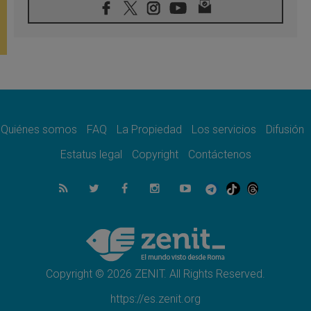
07.08.2026
Presentada la Trienal de Arte de las
Universidades Católicas: «Exercises in
Empathy»
07.08.2026
Fortunatus Nwachukwu: la comunicación
como misión al servicio del Evangelio
07.08.2026
SIGNIS 2026, dar voz a las religiosas en el
espacio público
Quiénes somos
FAQ
La Propiedad
Los servicios
Difusión
07.08.2026
Estatus legal
Copyright
Contáctenos
Lanzan un proyecto de empoderamiento
digital para mujeres líderes en África
07.08.2026
Programa oficial del Viaje Apostólico del
Papa León XIV a Francia
07.08.2026
Obispos de Ecuador: El bien de las familias
no admite premuras legislativas
Copyright © 2026 ZENIT. All Rights Reserved.
https://es.zenit.org