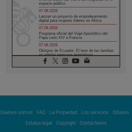
espacio público
07.08.2026
Lanzan un proyecto de empoderamiento
digital para mujeres líderes en África
07.08.2026
Programa oficial del Viaje Apostólico del
Papa León XIV a Francia
07.08.2026
Obispos de Ecuador: El bien de las familias
no admite premuras legislativas
06.08.2026
Cardenal Parolin: La paz comienza con la
empatía al dolor del otro
06.08.2026
Fray Marco Vianelli: Aprender el Evangelio
de la Paz en la Escuela de San Francisco
06.08.2026
La visita del Papa León XIV a Asís en un
minuto
Quiénes somos
FAQ
La Propiedad
Los servicios
Difusión
06.08.2026
El agradecimiento de los jóvenes al Papa:
Estatus legal
Copyright
Contáctenos
«Hoy nos sentimos Iglesia»
06.08.2026