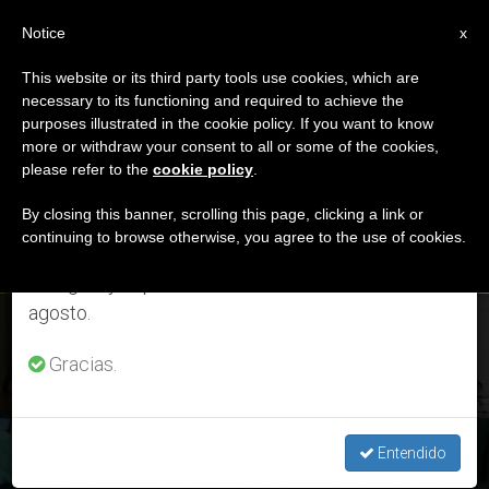
ES
Notice
×
x
Aviso importante
This website or its third party tools use cookies, which are
necessary to its functioning and required to achieve the
Del 27 de julio al 7 de agosto haremos la pausa
DÍA
purposes illustrated in the cookie policy. If you want to know
anual, aprovechando que en el periodo de verano
Enero 9th, 2020
more or withdraw your consent to all or some of the cookies,
please refer to the
cookie policy
.
se generan menos informaciones y también el
consumo de las mismas disminuye.
By closing this banner, scrolling this page, clicking a link or
continuing to browse otherwise, you agree to the use of cookies.
ÚLTIMAS NOTICIAS
Retomamos el trabajo ordinario de las ediciones
en inglés y español de ZENIT el lunes 10 de
agosto.
Obispos de Venezuela: El pueblo «fue testigo de un nuevo
abuso de poder»
Gracias.
JAN 09, 2020 18:43
ZENIT STAFF
Entendido