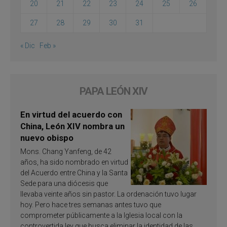
20
21
22
23
24
25
26
27
28
29
30
31
« Dic
Feb »
PAPA LEÓN XIV
En virtud del acuerdo con
China, León XIV nombra un
nuevo obispo
Mons. Chang Yanfeng, de 42
años, ha sido nombrado en virtud
del Acuerdo entre China y la Santa
Sede para una diócesis que
llevaba veinte años sin pastor. La ordenación tuvo lugar
hoy. Pero hace tres semanas antes tuvo que
comprometer públicamente a la Iglesia local con la
controvertida ley que busca eliminar la identidad de las