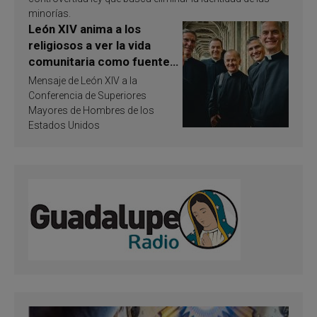
minorías.
León XIV anima a los
religiosos a ver la vida
comunitaria como fuente
de inspiración y
Mensaje de León XIV a la
santificación
Conferencia de Superiores
Mayores de Hombres de los
Estados Unidos