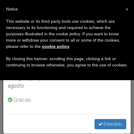
ES
Notice
×
x
Aviso importante
This website or its third party tools use cookies, which are
necessary to its functioning and required to achieve the
Del 27 de julio al 7 de agosto haremos la pausa
purposes illustrated in the cookie policy. If you want to know
anual, aprovechando que en el periodo de verano
more or withdraw your consent to all or some of the cookies,
please refer to the
cookie policy
.
se generan menos informaciones y también el
consumo de las mismas disminuye.
By closing this banner, scrolling this page, clicking a link or
continuing to browse otherwise, you agree to the use of cookies.
Retomamos el trabajo ordinario de las ediciones
en inglés y español de ZENIT el lunes 10 de
agosto.
Gracias.
Entendido