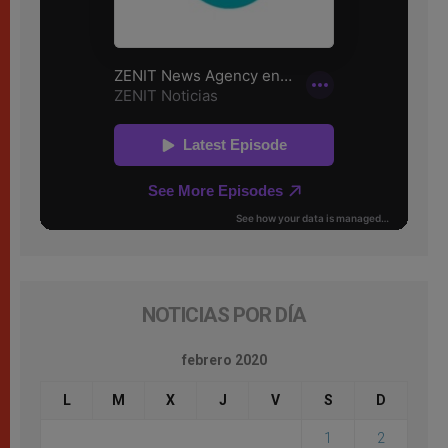
NOTICIAS POR DÍA
febrero 2020
L
M
X
J
V
S
D
1
2