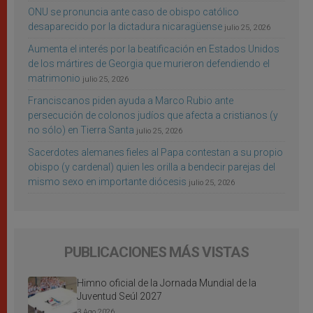
ONU se pronuncia ante caso de obispo católico
desaparecido por la dictadura nicaragüense
julio 25, 2026
Aumenta el interés por la beatificación en Estados Unidos
de los mártires de Georgia que murieron defendiendo el
matrimonio
julio 25, 2026
Franciscanos piden ayuda a Marco Rubio ante
persecución de colonos judíos que afecta a cristianos (y
no sólo) en Tierra Santa
julio 25, 2026
Sacerdotes alemanes fieles al Papa contestan a su propio
obispo (y cardenal) quien les orilla a bendecir parejas del
mismo sexo en importante diócesis
julio 25, 2026
PUBLICACIONES MÁS VISTAS
Himno oficial de la Jornada Mundial de la
Juventud Seúl 2027
3 Ago 2026