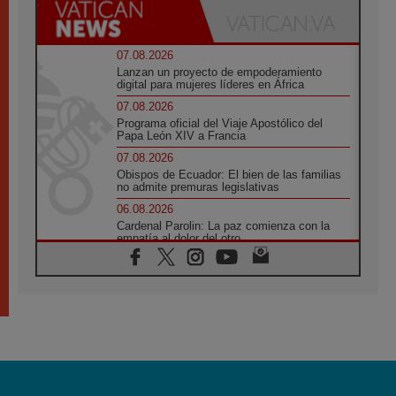
07.08.2026
Lanzan un proyecto de empoderamiento
digital para mujeres líderes en África
07.08.2026
Programa oficial del Viaje Apostólico del
Papa León XIV a Francia
07.08.2026
Obispos de Ecuador: El bien de las familias
no admite premuras legislativas
06.08.2026
Cardenal Parolin: La paz comienza con la
empatía al dolor del otro
06.08.2026
Fray Marco Vianelli: Aprender el Evangelio
de la Paz en la Escuela de San Francisco
06.08.2026
La visita del Papa León XIV a Asís en un
minuto
06.08.2026
El agradecimiento de los jóvenes al Papa:
«Hoy nos sentimos Iglesia»