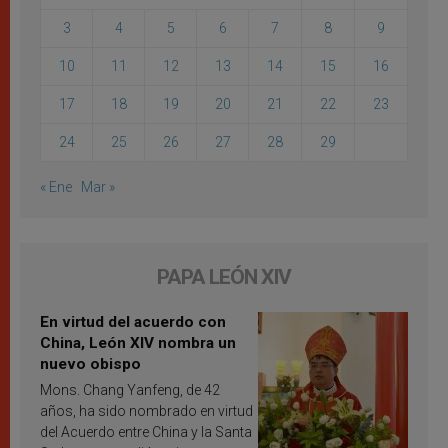
3
4
5
6
7
8
9
10
11
12
13
14
15
16
17
18
19
20
21
22
23
24
25
26
27
28
29
« Ene
Mar »
PAPA LEÓN XIV
En virtud del acuerdo con
China, León XIV nombra un
nuevo obispo
Mons. Chang Yanfeng, de 42
años, ha sido nombrado en virtud
del Acuerdo entre China y la Santa