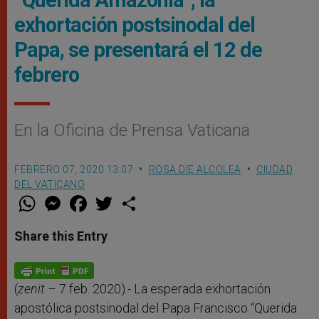
exhortación postsinodal del
Papa, se presentará el 12 de
febrero
En la Oficina de Prensa Vaticana
FEBRERO 07, 2020 13:07
ROSA DIE ALCOLEA
CIUDAD
DEL VATICANO
W
M
F
T
S
h
e
a
w
h
a
s
c
i
a
t
s
e
t
r
Share this Entry
s
e
b
t
e
A
n
o
e
p
g
o
r
p
e
k
r
(
zenit
– 7 feb. 2020).- La esperada exhortación
apostólica postsinodal del Papa Francisco “Querida