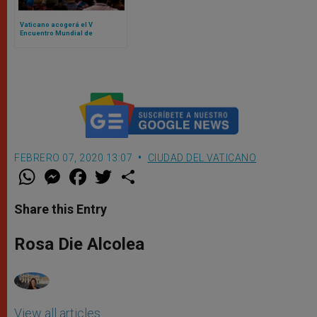
Vaticano acogerá el V
Encuentro Mundial de
Movimientos Populares:
contamos de qué se trata
FEBRERO 07, 2020 13:07
CIUDAD DEL VATICANO
W
M
F
T
S
h
e
a
w
h
a
s
c
i
a
t
s
e
t
r
Share this Entry
s
e
b
t
e
A
n
o
e
p
g
o
r
Rosa Die Alcolea
p
e
k
r
View all articles