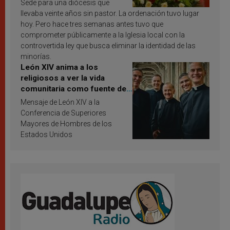
Sede para una diócesis que
llevaba veinte años sin pastor. La ordenación tuvo lugar
hoy. Pero hace tres semanas antes tuvo que
comprometer públicamente a la Iglesia local con la
controvertida ley que busca eliminar la identidad de las
minorías.
León XIV anima a los
religiosos a ver la vida
comunitaria como fuente de
inspiración y santificación
Mensaje de León XIV a la
Conferencia de Superiores
Mayores de Hombres de los
Estados Unidos