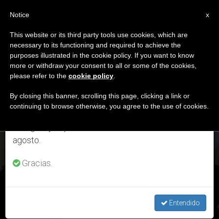
ES
Notice
×
x
Aviso importante
This website or its third party tools use cookies, which are
necessary to its functioning and required to achieve the
Del 27 de julio al 7 de agosto haremos la pausa
DÍA
purposes illustrated in the cookie policy. If you want to know
anual, aprovechando que en el periodo de verano
Febrero 19th, 2020
more or withdraw your consent to all or some of the cookies,
please refer to the
cookie policy
.
se generan menos informaciones y también el
consumo de las mismas disminuye.
By closing this banner, scrolling this page, clicking a link or
continuing to browse otherwise, you agree to the use of cookies.
ÚLTIMAS NOTICIAS
Retomamos el trabajo ordinario de las ediciones
en inglés y español de ZENIT el lunes 10 de
agosto.
El texto de la nueva Constitución Apostólica, “reelaborado a
la luz de las aportaciones”
Gracias.
FEB 19, 2020 19:20
ROSA DIE ALCOLEA
Entendido