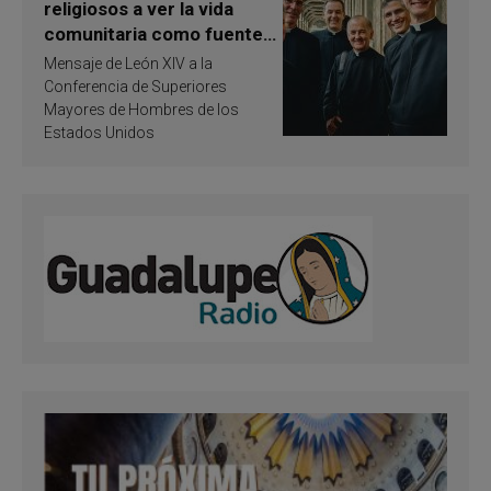
religiosos a ver la vida
comunitaria como fuente
de inspiración y
Mensaje de León XIV a la
santificación
Conferencia de Superiores
Mayores de Hombres de los
Estados Unidos