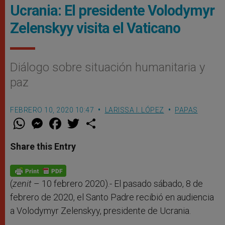
Ucrania: El presidente Volodymyr
Zelenskyy visita el Vaticano
Diálogo sobre situación humanitaria y
paz
FEBRERO 10, 2020 10:47
LARISSA I. LÓPEZ
PAPAS
W
M
F
T
S
h
e
a
w
h
a
s
c
i
a
t
s
e
t
r
Share this Entry
s
e
b
t
e
A
n
o
e
p
g
o
r
p
e
k
r
(
zenit
– 10 febrero 2020).- El pasado sábado, 8 de
febrero de 2020, el Santo Padre recibió en audiencia
a Volodymyr Zelenskyy, presidente de Ucrania.