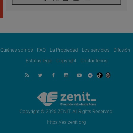
En Colombia, «la paz no se compra con una
firma»
08.08.2026
En Venezuela celebraron los 416 años del
Santo Cristo de La Grita
08.08.2026
El Papa: en Santa Ágata contemplamos la
victoria del amor sobre la muerte
Quiénes somos
FAQ
La Propiedad
Los servicios
Difusión
08.08.2026
León XIV visitará el Santuario de la Madre
Estatus legal
Copyright
Contáctenos
del Buen Consejo de Genazzano
07.08.2026
Filipinas: el Vicariato Apostólico de Calapán
se convierte en diócesis
07.08.2026
Honduras: Los desplazados invisibles de una
crisis olvidada
Copyright © 2026 ZENIT. All Rights Reserved.
https://es.zenit.org