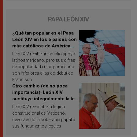
PAPA LEÓN XIV
¿Qué tan popular es el Papa
León XIV en los 6 países con
más católicos de América
Latina en 2026? Publican
León XIV recibe un amplio apoyo
resultados de investigación
latinoamericano, pero sus cifras
de popularidad en su primer año
son inferiores a las del debut de
Francisco
Otro cambio (de no poca
importancia): León XIV
sustituye integralmente la ley
vaticana de Papa Francisco
León XIV reescribe la lógica
constitucional del Vaticano,
devolviendo la soberanía papal a
sus fundamentos legales