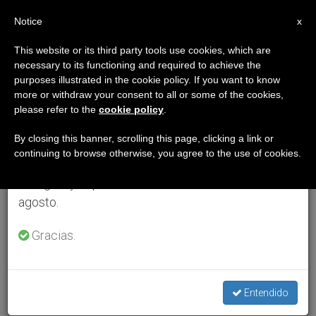
ES
Notice
×
x
Aviso importante
This website or its third party tools use cookies, which are
necessary to its functioning and required to achieve the
Del 27 de julio al 7 de agosto haremos la pausa
purposes illustrated in the cookie policy. If you want to know
anual, aprovechando que en el periodo de verano
more or withdraw your consent to all or some of the cookies,
please refer to the
cookie policy
.
se generan menos informaciones y también el
consumo de las mismas disminuye.
By closing this banner, scrolling this page, clicking a link or
continuing to browse otherwise, you agree to the use of cookies.
Retomamos el trabajo ordinario de las ediciones
en inglés y español de ZENIT el lunes 10 de
agosto.
Gracias.
Entendido