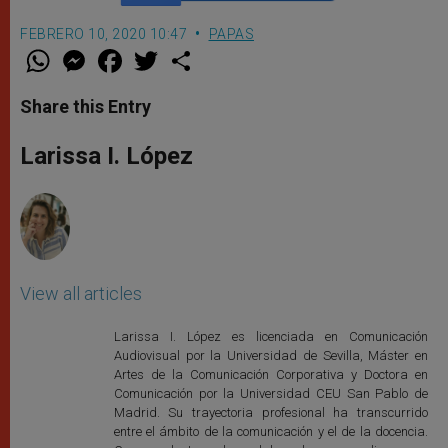
FEBRERO 10, 2020 10:47
PAPAS
W
M
F
T
S
h
e
a
w
h
a
s
c
i
a
t
s
e
t
r
Share this Entry
s
e
b
t
e
A
n
o
e
p
g
o
r
Larissa I. López
p
e
k
r
View all articles
Larissa I. López es licenciada en Comunicación
Audiovisual por la Universidad de Sevilla, Máster en
Artes de la Comunicación Corporativa y Doctora en
Comunicación por la Universidad CEU San Pablo de
Madrid. Su trayectoria profesional ha transcurrido
entre el ámbito de la comunicación y el de la docencia.