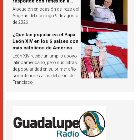
responde con reflexión a
partir de un pasaje del
Alocución en ocasión del rezo del
Evangelio
Ángelus del domingo 9 de agosto
de 2026
¿Qué tan popular es el Papa
León XIV en los 6 países con
más católicos de América
Latina en 2026? Publican
León XIV recibe un amplio apoyo
resultados de investigación
latinoamericano, pero sus cifras
de popularidad en su primer año
son inferiores a las del debut de
Francisco