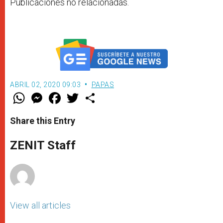
Publicaciones no relacionadas.
ABRIL 02, 2020 09:03
PAPAS
W
M
F
T
S
h
e
a
w
h
a
s
c
i
a
t
s
e
t
r
Share this Entry
s
e
b
t
e
A
n
o
e
p
g
o
r
ZENIT Staff
p
e
k
r
View all articles