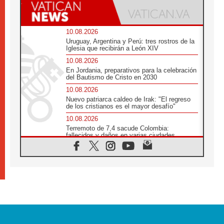
10.08.2026
Uruguay, Argentina y Perú: tres rostros de la
Iglesia que recibirán a León XIV
10.08.2026
En Jordania, preparativos para la celebración
del Bautismo de Cristo en 2030
10.08.2026
Nuevo patriarca caldeo de Irak: "El regreso
de los cristianos es el mayor desafío"
10.08.2026
Terremoto de 7,4 sacude Colombia:
fallecidos y daños en varias ciudades
10.08.2026
Ébola en RD Congo: Alarma de la UNICEF
por 743 casos confirmados entre niños
10.08.2026
Los obispos de Francia invitan a rezar por el
viaje del Papa
10.08.2026
Indonesia: Un dólar para la construcción de
219 iglesias