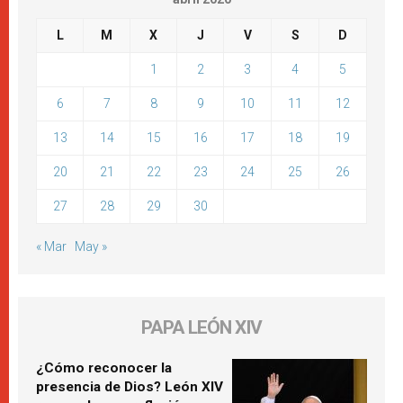
L
M
X
J
V
S
D
1
2
3
4
5
6
7
8
9
10
11
12
13
14
15
16
17
18
19
20
21
22
23
24
25
26
27
28
29
30
« Mar
May »
PAPA LEÓN XIV
¿Cómo reconocer la
presencia de Dios? León XIV