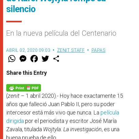
silencio
En la nueva película del Centenario
ABRIL 02, 2020 09:03
ZENIT STAFF
PAPAS
W
M
F
T
S
h
e
a
w
h
a
s
c
i
a
t
s
e
t
r
Share this Entry
s
e
b
t
e
A
n
o
e
p
g
o
r
p
e
k
r
(
zenit
– 1 abril 2020).- Hoy hace exactamente 15
años que falleció Juan Pablo II, pero su poder
intercesor está más vivo que nunca. La
película
dirigida
por el periodista y escritor José María
Zavala, titulada
Wojtyla. La investigación
, es una
buena prueba de ello.