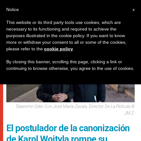
ES
Notice
x
This website or its third party tools use cookies, which are
necessary to its functioning and required to achieve the
PAPAS
purposes illustrated in the cookie policy. If you want to know
more or withdraw your consent to all or some of the cookies,
please refer to the
cookie policy
.
By closing this banner, scrolling this page, clicking a link or
continuing to browse otherwise, you agree to the use of cookies.
Slawomir Oder Con José María Zavala, Director De La Película ©
JM.Z.
El postulador de la canonización
de Karol Wojtyla rompe su