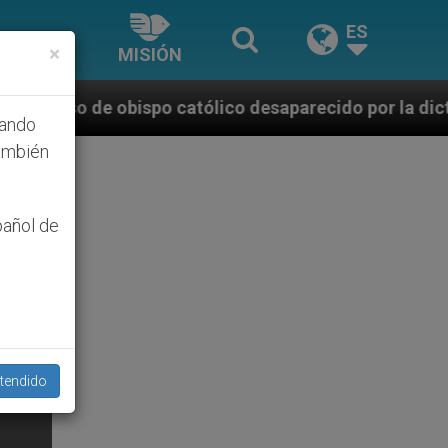
ES
×
MISIÓN
atólico desaparecido por la dictadura nicaragüense
hando
ambién
pañol de
tendido