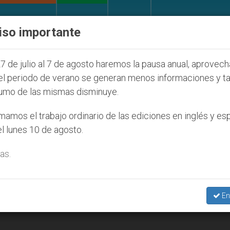
IGLESIA Y MUNDO
DOCUMENTOS
DONATIVOS
iso importante
l 2027
ONU se pronuncia ante caso de obispo c
7 de julio al 7 de agosto haremos la pausa anual, aprovec
el periodo de verano se generan menos informaciones y t
umo de las mismas disminuye.
amos el trabajo ordinario de las ediciones en inglés y es
l lunes 10 de agosto.
as.
En
suelo y esperanza en medio de COVID-19