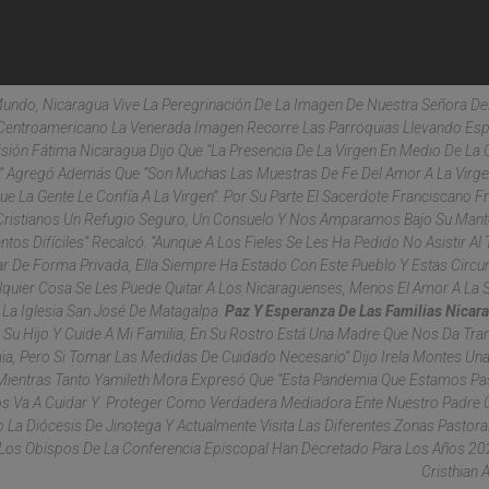
undo, Nicaragua Vive La Peregrinación De La Imagen De Nuestra Señora De
s Centroamericano La Venerada Imagen Recorre Las Parroquias Llevando Es
sión Fátima Nicaragua Dijo Que “la Presencia De La Virgen En Medio De La 
e” Agregó Además Que “son Muchas Las Muestras De Fe Del Amor A La Virg
 La Gente Le Confía A La Virgen”. Por Su Parte El Sacerdote Franciscano Fr
ristianos Un Refugio Seguro, Un Consuelo Y Nos Amparamos Bajo Su Manto
os Difíciles” Recalcó. “Aunque A Los Fieles Se Les Ha Pedido No Asistir Al
ar De Forma Privada, Ella Siempre Ha Estado Con Este Pueblo Y Estas Circu
quier Cosa Se Les Puede Quitar A Los Nicaragüenses, Menos El Amor A La 
n La Iglesia San José De Matagalpa.
Paz Y Esperanza De Las Familias Nicar
te Su Hijo Y Cuide A Mi Familia, En Su Rostro Está Una Madre Que Nos Da Tran
, Pero Si Tomar Las Medidas De Cuidado Necesario” Dijo Irela Montes Una
 Mientras Tanto Yamileth Mora Expresó Que “esta Pandemia Que Estamos P
os Va A Cuidar Y Proteger Como Verdadera Mediadora Ente Nuestro Padre Ce
La Diócesis De Jinotega Y Actualmente Visita Las Diferentes Zonas Pastora
 Los Obispos De La Conferencia Episcopal Han Decretado Para Los Años 2
Cristhian 