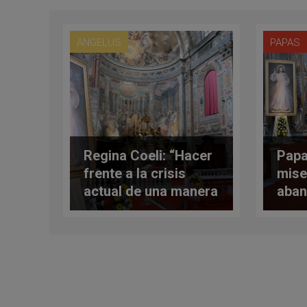
ANGELUS
PAPAS
Regina Coeli: “Hacer
Papa
frente a la crisis
mise
actual de una manera
aban
solidaria”
qued