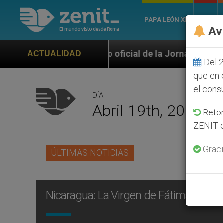
PAPA LEÓN XIV
ROMA
Av
imno oficial de la Jornada Mundial de la Juventud Seú
ACTUALIDAD
Del 2
que en 
el cons
DÍA
Abril 19th, 2020
Retom
ZENIT e
Graci
ÚLTIMAS NOTICIAS
Nicaragua: La Virgen de Fátima, con