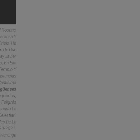
l Rosario
peranza Y
Crisis Ha
en De Que
ay Javier
, En Ella
 Templo Y
nstancias
Santísima
agüenses
quilidad,
 Feligrés
asando La
lestial”.
les De La
020-2021.
Alvarenga