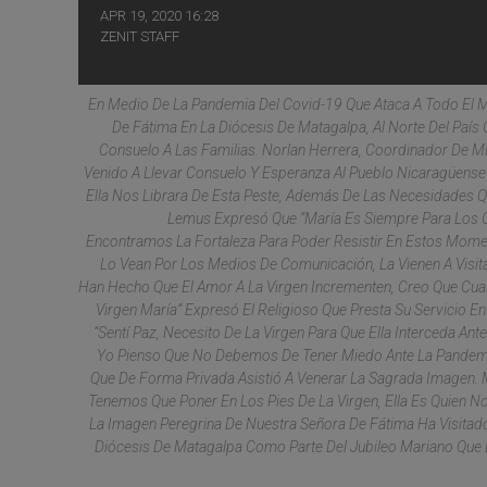
APR 19, 2020 16:28
ZENIT STAFF
En Medio De La Pandemia Del Covid-19 Que Ataca A Todo El M
De Fátima En La Diócesis De Matagalpa, Al Norte Del Paí
Consuelo A Las Familias. Norlan Herrera, Coordinador De Mi
Venido A Llevar Consuelo Y Esperanza Al Pueblo Nicaragüens
Ella Nos Librara De Esta Peste, Además De Las Necesidades Que
Lemus Expresó Que “María Es Siempre Para Los C
Encontramos La Fortaleza Para Poder Resistir En Estos Moment
Lo Vean Por Los Medios De Comunicación, La Vienen A Visit
Han Hecho Que El Amor A La Virgen Incrementen, Creo Que Cual
Virgen María” Expresó El Religioso Que Presta Su Servicio E
“Sentí Paz, Necesito De La Virgen Para Que Ella Interceda An
Yo Pienso Que No Debemos De Tener Miedo Ante La Pandemia
Que De Forma Privada Asistió A Venerar La Sagrada Imagen.
Tenemos Que Poner En Los Pies De La Virgen, Ella Es Quien N
La Imagen Peregrina De Nuestra Señora De Fátima Ha Visitado 
Diócesis De Matagalpa Como Parte Del Jubileo Mariano Que