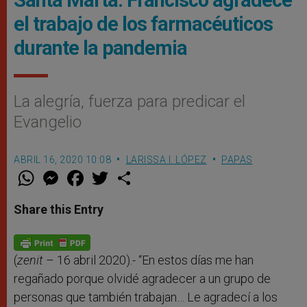
Santa Marta: Francisco agradece
el trabajo de los farmacéuticos
durante la pandemia
La alegría, fuerza para predicar el
Evangelio
ABRIL 16, 2020 10:08
LARISSA I. LÓPEZ
PAPAS
W
M
F
T
S
h
e
a
w
h
a
s
c
i
a
t
s
e
t
r
Share this Entry
s
e
b
t
e
A
n
o
e
p
g
o
r
p
e
k
r
(
zenit
– 16 abril 2020).- “En estos días me han
regañado porque olvidé agradecer a un grupo de
personas que también trabajan… Le agradecí a los