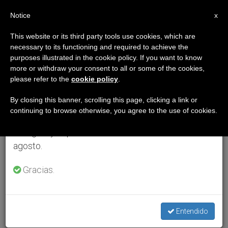
ES
Notice
×
x
Aviso importante
This website or its third party tools use cookies, which are
necessary to its functioning and required to achieve the
Del 27 de julio al 7 de agosto haremos la pausa
purposes illustrated in the cookie policy. If you want to know
anual, aprovechando que en el periodo de verano
more or withdraw your consent to all or some of the cookies,
please refer to the
cookie policy
.
se generan menos informaciones y también el
consumo de las mismas disminuye.
By closing this banner, scrolling this page, clicking a link or
continuing to browse otherwise, you agree to the use of cookies.
Retomamos el trabajo ordinario de las ediciones
en inglés y español de ZENIT el lunes 10 de
agosto.
Gracias.
Entendido