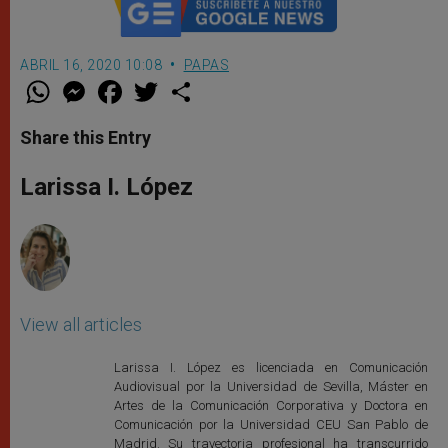
ABRIL 16, 2020 10:08
PAPAS
W
M
F
T
S
h
e
a
w
h
a
s
c
i
a
t
s
e
t
r
Share this Entry
s
e
b
t
e
A
n
o
e
p
g
o
r
Larissa I. López
p
e
k
r
View all articles
Larissa I. López es licenciada en Comunicación
Audiovisual por la Universidad de Sevilla, Máster en
Artes de la Comunicación Corporativa y Doctora en
Comunicación por la Universidad CEU San Pablo de
Madrid. Su trayectoria profesional ha transcurrido