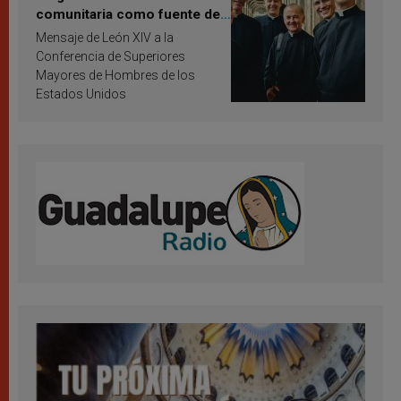
comunitaria como fuente de
inspiración y santificación
Mensaje de León XIV a la
Conferencia de Superiores
Mayores de Hombres de los
Estados Unidos