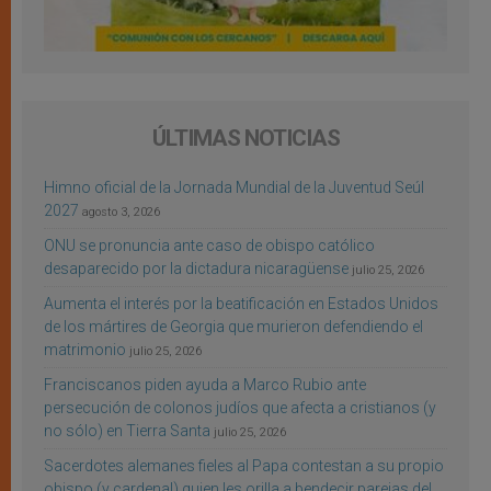
ÚLTIMAS NOTICIAS
Himno oficial de la Jornada Mundial de la Juventud Seúl
2027
agosto 3, 2026
ONU se pronuncia ante caso de obispo católico
desaparecido por la dictadura nicaragüense
julio 25, 2026
Aumenta el interés por la beatificación en Estados Unidos
de los mártires de Georgia que murieron defendiendo el
matrimonio
julio 25, 2026
Franciscanos piden ayuda a Marco Rubio ante
persecución de colonos judíos que afecta a cristianos (y
no sólo) en Tierra Santa
julio 25, 2026
Sacerdotes alemanes fieles al Papa contestan a su propio
obispo (y cardenal) quien les orilla a bendecir parejas del