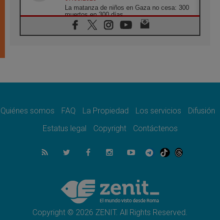
La matanza de niños en Gaza no cesa: 300
muertos en 300 días
07.08.2026
Tagle: La guerra desfigura el mundo, solo la
revelación de Dios lo transfigura
07.08.2026
Presentada la Trienal de Arte de las
Universidades Católicas: «Exercises in
Empathy»
07.08.2026
Fortunatus Nwachukwu: la comunicación
como misión al servicio del Evangelio
Quiénes somos
FAQ
La Propiedad
Los servicios
Difusión
07.08.2026
Estatus legal
Copyright
Contáctenos
SIGNIS 2026, dar voz a las religiosas en el
espacio público
07.08.2026
Lanzan un proyecto de empoderamiento
digital para mujeres líderes en África
07.08.2026
Programa oficial del Viaje Apostólico del
Papa León XIV a Francia
Copyright © 2026 ZENIT. All Rights Reserved.