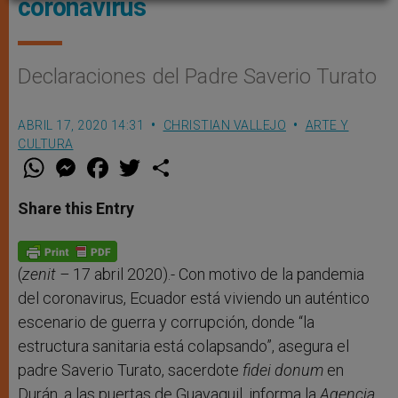
coronavirus
Declaraciones del Padre Saverio Turato
ABRIL 17, 2020 14:31
CHRISTIAN VALLEJO
ARTE Y
CULTURA
W
M
F
T
S
h
e
a
w
h
a
s
c
i
a
t
s
e
t
r
Share this Entry
s
e
b
t
e
A
n
o
e
p
g
o
r
p
e
k
r
(
zenit –
17 abril 2020).- Con motivo de la pandemia
del coronavirus, Ecuador está viviendo un auténtico
escenario de guerra y corrupción, donde “la
estructura sanitaria está colapsando”, asegura el
padre Saverio Turato, sacerdote
fidei donum
en
Durán, a las puertas de Guayaquil, informa la
Agencia