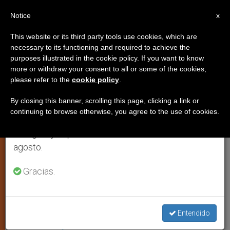
ES
Notice
×
x
Aviso importante
This website or its third party tools use cookies, which are
necessary to its functioning and required to achieve the
Del 27 de julio al 7 de agosto haremos la pausa
ARTE Y CULTURA
purposes illustrated in the cookie policy. If you want to know
anual, aprovechando que en el periodo de verano
more or withdraw your consent to all or some of the cookies,
please refer to the
cookie policy
.
se generan menos informaciones y también el
consumo de las mismas disminuye.
By closing this banner, scrolling this page, clicking a link or
continuing to browse otherwise, you agree to the use of cookies.
Retomamos el trabajo ordinario de las ediciones
en inglés y español de ZENIT el lunes 10 de
agosto.
Gracias.
Coronavirus En Ecuador © Vatican Media
Ecuador: “La estructura sanitaria
está colapsando” por el
Entendido