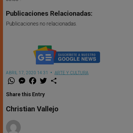
Publicaciones Relacionadas:
Publicaciones no relacionadas.
ABRIL 17, 2020 14:31
ARTE Y CULTURA
W
M
F
T
S
h
e
a
w
h
a
s
c
i
a
t
s
e
t
r
Share this Entry
s
e
b
t
e
A
n
o
e
p
g
o
r
Christian Vallejo
p
e
k
r