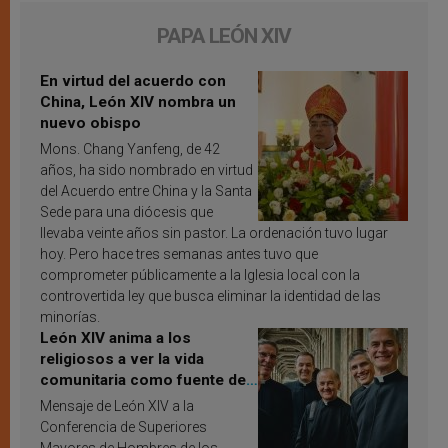
PAPA LEÓN XIV
En virtud del acuerdo con
China, León XIV nombra un
nuevo obispo
Mons. Chang Yanfeng, de 42
años, ha sido nombrado en virtud
del Acuerdo entre China y la Santa
Sede para una diócesis que
llevaba veinte años sin pastor. La ordenación tuvo lugar
hoy. Pero hace tres semanas antes tuvo que
comprometer públicamente a la Iglesia local con la
controvertida ley que busca eliminar la identidad de las
minorías.
León XIV anima a los
religiosos a ver la vida
comunitaria como fuente de
inspiración y santificación
Mensaje de León XIV a la
Conferencia de Superiores