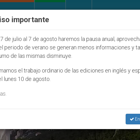
IGLESIA Y MUNDO
DOCUMENTOS
DONATIVOS
iso importante
udíos que afecta a cristianos (y no sólo) en Tierra S
7 de julio al 7 de agosto haremos la pausa anual, aprovec
el periodo de verano se generan menos informaciones y t
umo de las mismas disminuye.
amos el trabajo ordinario de las ediciones en inglés y es
l lunes 10 de agosto.
as.
En