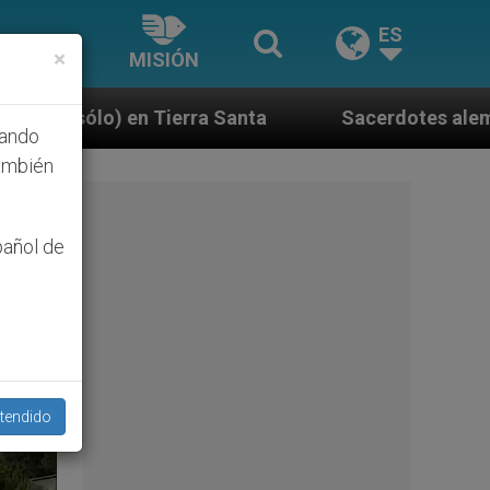
ES
×
MISIÓN
anta
Sacerdotes alemanes fieles al Papa contest
hando
ambién
pañol de
tendido