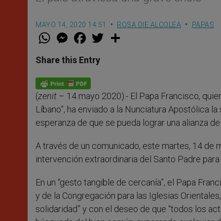
MAYO 14, 2020 14:51
ROSA DIE ALCOLEA
PAPAS
W
M
F
T
S
h
e
a
w
h
a
s
c
i
a
t
s
e
t
r
Share this Entry
s
e
b
t
e
A
n
o
e
p
g
o
r
p
e
k
(
zenit
– 14 mayo 2020).- El Papa Francisco, quien
r
Líbano”, ha enviado a la Nunciatura Apostólica l
esperanza de que se pueda lograr una alianza de 
A través de un comunicado, este martes, 14 de ma
intervención extraordinaria del Santo Padre para 
En un “gesto tangible de cercanía”, el Papa Fran
y de la Congregación para las Iglesias Orientales
solidaridad” y con el deseo de que “todos los a