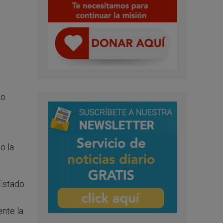
do
o la
 Estado
nte la