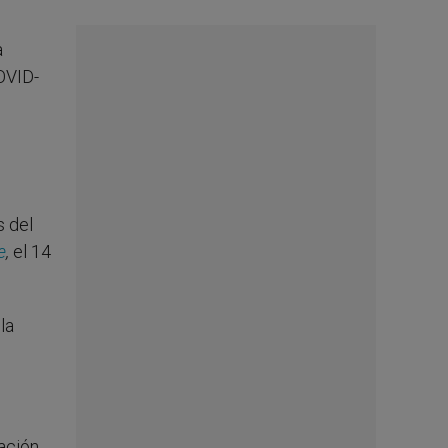
a
OVID-
s del
e
,
el 14
la
cación