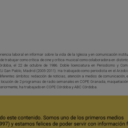
iencia laboral en informar sobre la vida de la Iglesia y en comunicación instit
e trabajar como crítica de cine y crítica musical como colaboradora en distin
órdoba, el 22 de octubre de 1986. Doble licenciatura en Periodismo y Com
EU San Pablo, Madrid (2005-2011). Ha trabajado como periodista en el Arzob
ferentes ámbitos: redacción de noticias, atención a medios de comunicación, e
n y locución de 2 programas de radio semanales en COPE Granada, maquetación 
. Anteriormente, ha trabajado en COPE Córdoba y ABC Córdoba.