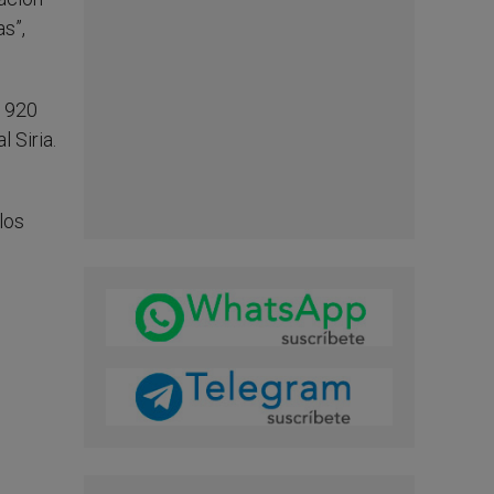
s”,
 1920
 Siria.
los