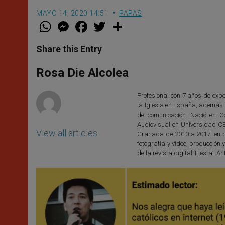
MAYO 14, 2020 14:51
PAPAS
W
M
F
T
S
h
e
a
w
h
a
s
c
i
a
t
s
e
t
r
Share this Entry
s
e
b
t
e
A
n
o
e
p
g
o
r
Rosa Die Alcolea
p
e
k
r
Profesional con 7 años de exper
la Iglesia en España, además d
de comunicación. Nació en C
Audiovisual en Universidad C
View all articles
Granada de 2010 a 2017, en di
fotografía y vídeo, producció
de la revista digital ‘Fiesta’