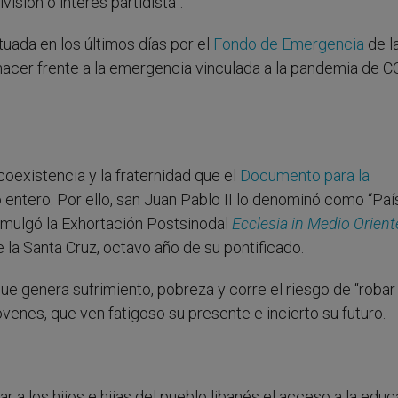
sión o interés partidista”.
tuada en los últimos días por el
Fondo de Emergencia
de l
 hacer frente a la emergencia vinculada a la pandemia de C
coexistencia y la fraternidad que el
Documento para la
entero. Por ello, san Juan Pablo II lo denominó como “Paí
omulgó la Exhortación Postsinodal
Ecclesia in Medio Orient
 la Santa Cruz, octavo año de su pontificado.
ue genera sufrimiento, pobreza y corre el riesgo de “robar 
enes, que ven fatigoso su presente e incierto su futuro.
r a los hijos e hijas del pueblo libanés el acceso a la edu