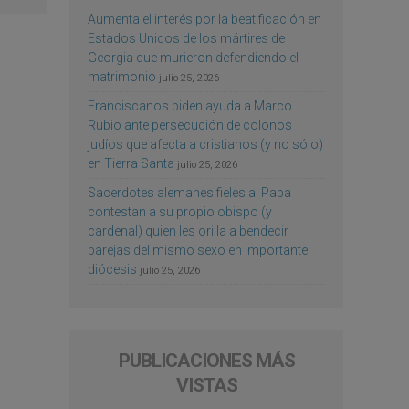
Aumenta el interés por la beatificación en
Estados Unidos de los mártires de
Georgia que murieron defendiendo el
matrimonio
julio 25, 2026
Franciscanos piden ayuda a Marco
Rubio ante persecución de colonos
judíos que afecta a cristianos (y no sólo)
en Tierra Santa
julio 25, 2026
Sacerdotes alemanes fieles al Papa
contestan a su propio obispo (y
cardenal) quien les orilla a bendecir
parejas del mismo sexo en importante
diócesis
julio 25, 2026
PUBLICACIONES MÁS
VISTAS