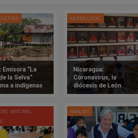
 CULTURA
IGLESIA LOCAL
: Emisora “La
Nicaragua:
de la Selva”
Coronavirus, la
rma a indígenas
diócesis de León
e la pandemia
entrega ayudas a
personas vulnerables
,
 DEL VATICANO
ANÁLISIS
ES