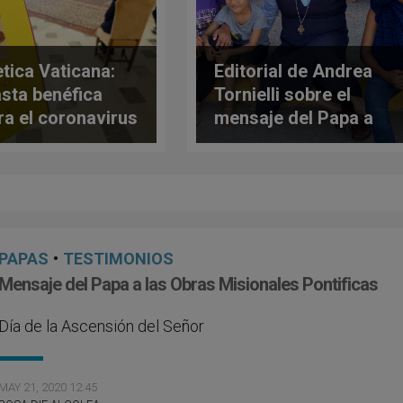
etica Vaticana:
Editorial de Andrea
sta benéfica
Tornielli sobre el
ra el coronavirus
mensaje del Papa a
las Obras Misionales
Pontificias
PAPAS
•
TESTIMONIOS
Mensaje del Papa a las Obras Misionales Pontificas
Día de la Ascensión del Señor
MAY 21, 2020 12:45