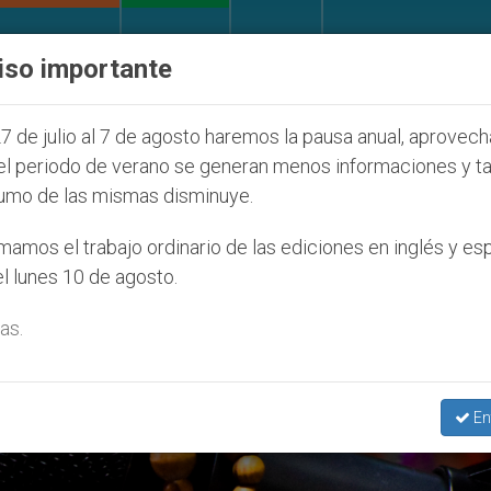
IGLESIA Y MUNDO
DOCUMENTOS
DONATIVOS
iso importante
Seúl 2027
ONU se pronuncia ante caso de obisp
7 de julio al 7 de agosto haremos la pausa anual, aprovec
el periodo de verano se generan menos informaciones y t
umo de las mismas disminuye.
amos el trabajo ordinario de las ediciones en inglés y es
l lunes 10 de agosto.
as.
En