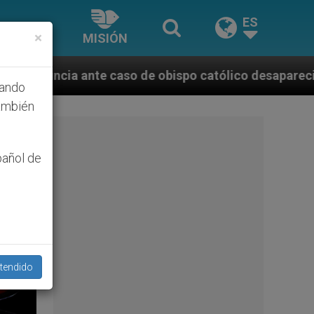
ES
×
MISIÓN
o católico desaparecido por la dictadura nicaragüens
hando
ambién
pañol de
tendido