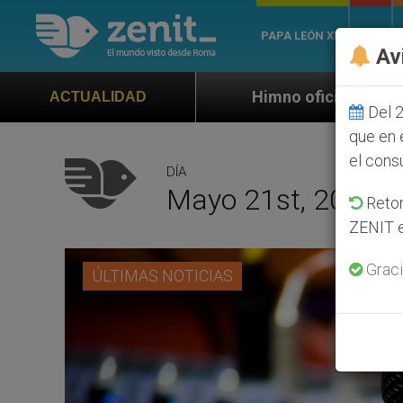
PAPA LEÓN XIV
ROMA
Av
Himno oficial de la Jornada Mundial de la Juventud 
ACTUALIDAD
Del 2
que en 
el cons
DÍA
Mayo 21st, 2020
Retom
ZENIT e
Graci
ÚLTIMAS NOTICIAS