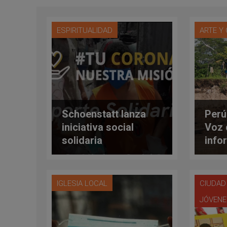
ESPIRITUALIDAD
ARTE Y
Schoenstatt lanza
Perú
iniciativa social
Voz 
solidaria
info
internacional por el
sobr
coronavirus
IGLESIA LOCAL
CIUDAD
JÓVEN