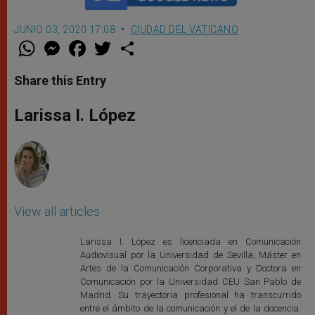
JUNIO 03, 2020 17:08
CIUDAD DEL VATICANO
W
M
F
T
S
h
e
a
w
h
a
s
c
i
a
t
s
e
t
r
Share this Entry
s
e
b
t
e
A
n
o
e
p
g
o
r
Larissa I. López
p
e
k
r
View all articles
Larissa I. López es licenciada en Comunicación
Audiovisual por la Universidad de Sevilla, Máster en
Artes de la Comunicación Corporativa y Doctora en
Comunicación por la Universidad CEU San Pablo de
Madrid. Su trayectoria profesional ha transcurrido
entre el ámbito de la comunicación y el de la docencia.