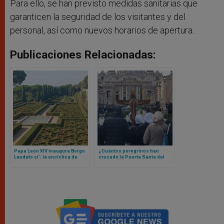
Para ello, se han previsto medidas sanitarias que
garanticen la seguridad de los visitantes y del
personal, así como nuevos horarios de apertura.
Publicaciones Relacionadas:
Papa León XIV inaugura Borgo
¿Cuántos peregrinos han
Laudato si’: la encíclica de
cruzado la Puerta Santa del
Francisco que se materializó
Vaticano? La cifra te va a
en un lugar
sorprender