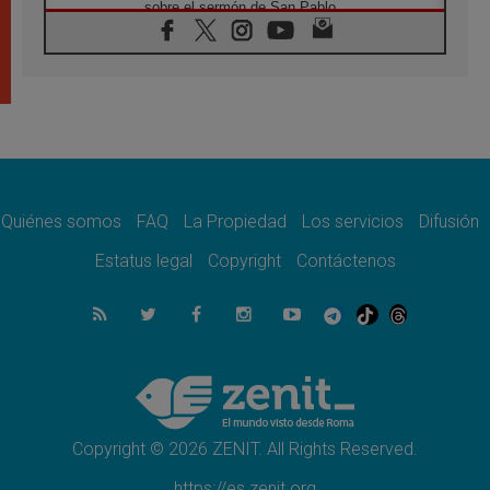
sobre el sermón de San Pablo
08.08.2026
En Colombia, «la paz no se compra con una
firma»
08.08.2026
En Venezuela celebraron los 416 años del
Santo Cristo de La Grita
08.08.2026
El Papa: en Santa Ágata contemplamos la
victoria del amor sobre la muerte
Quiénes somos
FAQ
La Propiedad
Los servicios
Difusión
08.08.2026
León XIV visitará el Santuario de la Madre
Estatus legal
Copyright
Contáctenos
del Buen Consejo de Genazzano
07.08.2026
Filipinas: el Vicariato Apostólico de Calapán
se convierte en diócesis
07.08.2026
Honduras: Los desplazados invisibles de una
crisis olvidada
Copyright © 2026 ZENIT. All Rights Reserved.
https://es.zenit.org