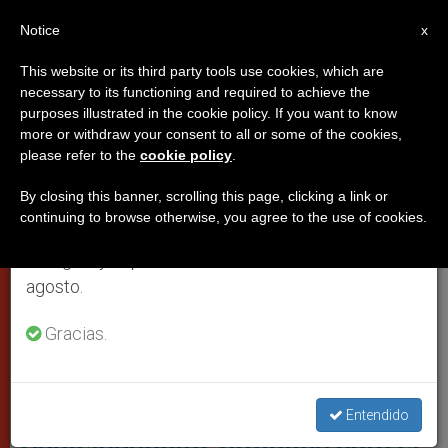
ES
Notice
×
x
Aviso importante
This website or its third party tools use cookies, which are
necessary to its functioning and required to achieve the
Del 27 de julio al 7 de agosto haremos la pausa
CIUDAD DEL VATICANO
purposes illustrated in the cookie policy. If you want to know
anual, aprovechando que en el periodo de verano
more or withdraw your consent to all or some of the cookies,
please refer to the
cookie policy
.
se generan menos informaciones y también el
consumo de las mismas disminuye.
By closing this banner, scrolling this page, clicking a link or
continuing to browse otherwise, you agree to the use of cookies.
Retomamos el trabajo ordinario de las ediciones
en inglés y español de ZENIT el lunes 10 de
agosto.
Gracias.
Reapertura De Los Museos Vaticano Tras Confinamiento (C) Vatican
Media
Museos Vaticanos y
Entendido
Castelgandolfo, gratuitos para el