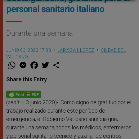
personal sanitario italiano
Durante una semana
JUNIO 03, 2020 17:08
LARISSA I. LÓPEZ
CIUDAD DEL
VATICANO
W
M
F
T
S
h
e
a
w
h
a
s
c
i
a
t
s
e
t
r
Share this Entry
s
e
b
t
e
A
n
o
e
p
g
o
r
p
e
k
r
(
zenit
– 3 junio 2020)-. Como signo de gratitud por el
trabajo realizado durante este período de
emergencia, el Gobierno Vaticano anuncia que,
durante una semana, todos los médicos, enfermeros
y personal sanitario técnico y auxiliar de centros