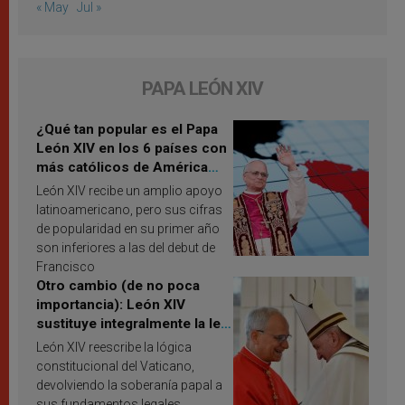
« May
Jul »
PAPA LEÓN XIV
¿Qué tan popular es el Papa
León XIV en los 6 países con
más católicos de América
Latina en 2026? Publican
León XIV recibe un amplio apoyo
resultados de investigación
latinoamericano, pero sus cifras
de popularidad en su primer año
son inferiores a las del debut de
Francisco
Otro cambio (de no poca
importancia): León XIV
sustituye integralmente la ley
vaticana de Papa Francisco
León XIV reescribe la lógica
constitucional del Vaticano,
devolviendo la soberanía papal a
sus fundamentos legales