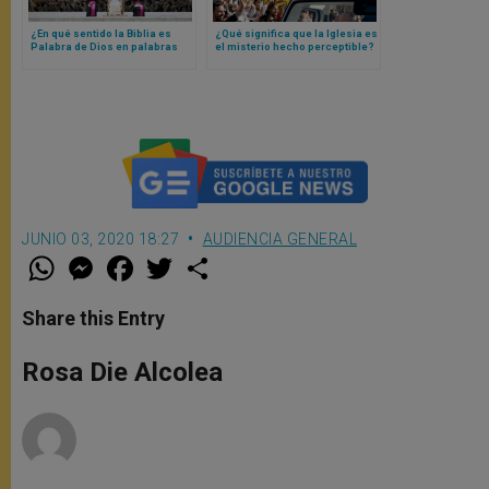
¿En qué sentido la Biblia es
¿Qué significa que la Iglesia es
Palabra de Dios en palabras
el misterio hecho perceptible?
humanas? Papa León XIV
Papa León XIV lo explica
responde
JUNIO 03, 2020 18:27
AUDIENCIA GENERAL
W
M
F
T
S
h
e
a
w
h
a
s
c
i
a
t
s
e
t
r
Share this Entry
s
e
b
t
e
A
n
o
e
p
g
o
r
Rosa Die Alcolea
p
e
k
r