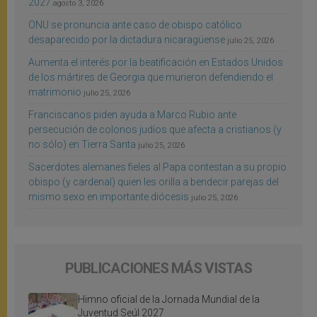
2027
agosto 3, 2026
ONU se pronuncia ante caso de obispo católico
desaparecido por la dictadura nicaragüense
julio 25, 2026
Aumenta el interés por la beatificación en Estados Unidos
de los mártires de Georgia que murieron defendiendo el
matrimonio
julio 25, 2026
Franciscanos piden ayuda a Marco Rubio ante
persecución de colonos judíos que afecta a cristianos (y
no sólo) en Tierra Santa
julio 25, 2026
Sacerdotes alemanes fieles al Papa contestan a su propio
obispo (y cardenal) quien les orilla a bendecir parejas del
mismo sexo en importante diócesis
julio 25, 2026
PUBLICACIONES MÁS VISTAS
Himno oficial de la Jornada Mundial de la
Juventud Seúl 2027