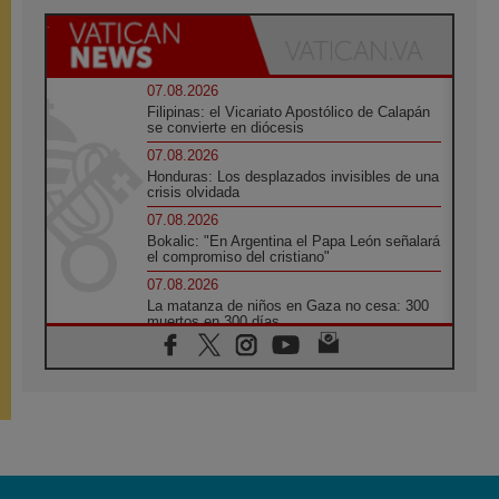
07.08.2026
Filipinas: el Vicariato Apostólico de Calapán
se convierte en diócesis
07.08.2026
Honduras: Los desplazados invisibles de una
crisis olvidada
07.08.2026
Bokalic: "En Argentina el Papa León señalará
el compromiso del cristiano"
07.08.2026
La matanza de niños en Gaza no cesa: 300
muertos en 300 días
07.08.2026
Tagle: La guerra desfigura el mundo, solo la
revelación de Dios lo transfigura
07.08.2026
Presentada la Trienal de Arte de las
Universidades Católicas: «Exercises in
Empathy»
07.08.2026