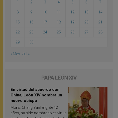
1
2
3
4
5
6
7
8
9
10
11
12
13
14
15
16
17
18
19
20
21
22
23
24
25
26
27
28
29
30
« May
Jul »
PAPA LEÓN XIV
En virtud del acuerdo con
China, León XIV nombra un
nuevo obispo
Mons. Chang Yanfeng, de 42
años, ha sido nombrado en virtud