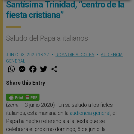
Santísima Trinidad, “centro de la
fiesta cristiana”
Saludo del Papa a italianos
JUNIO 03, 2020 18:27
ROSA DIE ALCOLEA
AUDIENCIA
GENERAL
W
M
F
T
S
h
e
a
w
h
a
s
c
i
a
t
s
e
t
r
Share this Entry
s
e
b
t
e
A
n
o
e
p
g
o
r
p
e
k
r
(
zenit
– 3 junio 2020).- En su saludo a los fieles
italianos, esta mañana en la
audiencia general
, el
Papa ha hecho referencia a la fiesta que se
celebrará el próximo domingo, 5 de junio: la