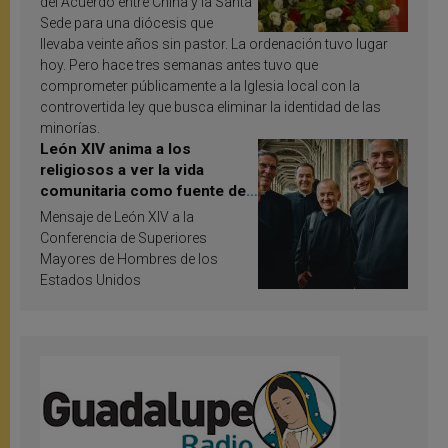
del Acuerdo entre China y la Santa
Sede para una diócesis que
llevaba veinte años sin pastor. La ordenación tuvo lugar
hoy. Pero hace tres semanas antes tuvo que
comprometer públicamente a la Iglesia local con la
controvertida ley que busca eliminar la identidad de las
minorías.
León XIV anima a los
religiosos a ver la vida
comunitaria como fuente de
inspiración y santificación
Mensaje de León XIV a la
Conferencia de Superiores
Mayores de Hombres de los
Estados Unidos