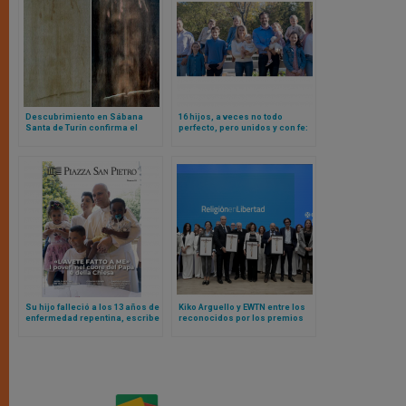
Descubrimiento en Sábana
16 hijos, a veces no todo
Santa de Turín confirma el
perfecto, pero unidos y con fe:
estallido de energía radiante
la historia de un matrimonio
en la Resurrección
influencer
Su hijo falleció a los 13 años de
Kiko Arguello y EWTN entre los
enfermedad repentina, escribe
reconocidos por los premios
al Papa y esta es la respuesta
Religión en Libertad 2025
que recibe del Santo Padre