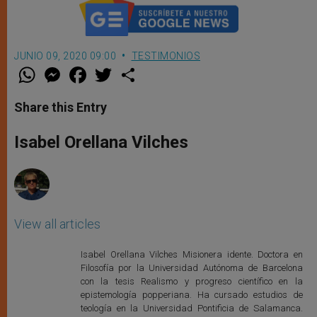
JUNIO 09, 2020 09:00
TESTIMONIOS
W
M
F
T
S
h
e
a
w
h
a
s
c
i
a
t
s
e
t
r
Share this Entry
s
e
b
t
e
A
n
o
e
p
g
o
r
Isabel Orellana Vilches
p
e
k
r
View all articles
Isabel Orellana Vilches Misionera idente. Doctora en
Filosofía por la Universidad Autónoma de Barcelona
con la tesis Realismo y progreso científico en la
epistemología popperiana. Ha cursado estudios de
teología en la Universidad Pontificia de Salamanca.