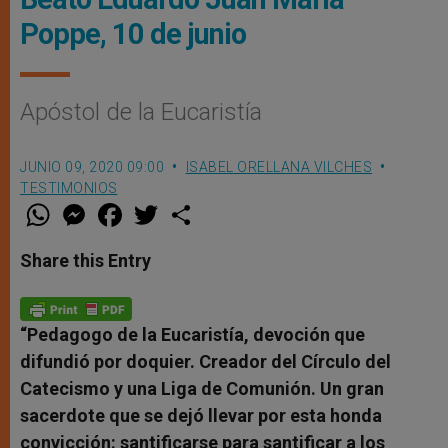
Poppe, 10 de junio
Apóstol de la Eucaristía
JUNIO 09, 2020 09:00
ISABEL ORELLANA VILCHES
TESTIMONIOS
W
M
F
T
S
h
e
a
w
h
a
s
c
i
a
t
s
e
t
r
Share this Entry
s
e
b
t
e
A
n
o
e
p
g
o
r
p
e
k
r
“Pedagogo de la Eucaristía, devoción que
difundió por doquier. Creador del Círculo del
Catecismo y una Liga de Comunión. Un gran
sacerdote que se dejó llevar por esta honda
convicción: santificarse para santificar a los