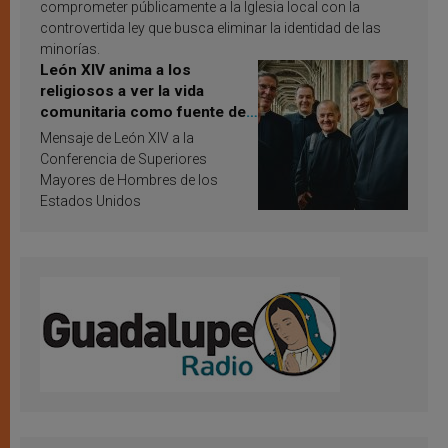
comprometer públicamente a la Iglesia local con la
controvertida ley que busca eliminar la identidad de las
minorías.
León XIV anima a los
religiosos a ver la vida
comunitaria como fuente de
inspiración y santificación
Mensaje de León XIV a la
Conferencia de Superiores
Mayores de Hombres de los
Estados Unidos