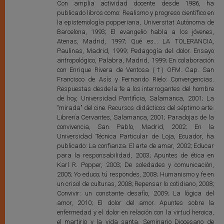
Con amplia actividad docente desde 1986, ha
publicado libros como: Realismo y progreso científico en
la epistemología popperiana, Universitat Autònoma de
Barcelona, 1993; El evangelio habla a los jóvenes,
Atenas, Madrid, 1997; Qué es... LA TOLERANCIA,
Paulinas, Madrid, 1999; Pedagogía del dolor. Ensayo
antropológico, Palabra, Madrid, 1999; En colaboración
con Enrique Rivera de Ventosa (†) OFM. Cap. San
Francisco de Asís y Fernando Rielo: Convergencias.
Respuestas desde la fe a los interrogantes del hombre
de hoy, Universidad Pontificia, Salamanca, 2001; La
"mirada" del cine. Recursos didácticos del séptimo arte.
Librería Cervantes, Salamanca, 2001; Paradojas de la
convivencia, San Pablo, Madrid, 2002; En la
Universidad Técnica Particular de Loja, Ecuador, ha
publicado: La confianza. El arte de amar, 2002; Educar
para la responsabilidad, 2003; Apuntes de ética en
Karl R. Popper, 2003; De soledades y comunicación,
2005; Yo educo; tú respondes, 2008; Humanismo y fe en
un crisol de culturas, 2008; Repensar lo cotidiano, 2008;
Convivir: un constante desafío, 2009; La lógica del
amor, 2010; El dolor del amor. Apuntes sobre la
enfermedad y el dolor en relación con la virtud heroica,
el martirio y la vida santa. Seminario Diocesano de