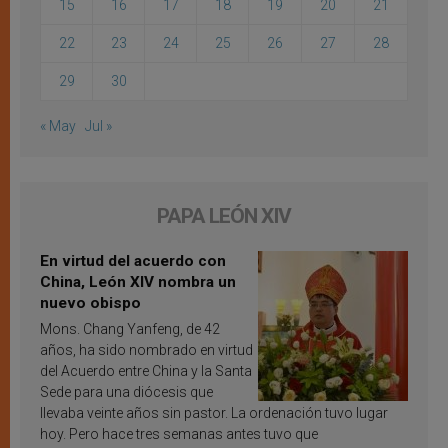
15
16
17
18
19
20
21
22
23
24
25
26
27
28
29
30
« May
Jul »
PAPA LEÓN XIV
En virtud del acuerdo con
China, León XIV nombra un
nuevo obispo
Mons. Chang Yanfeng, de 42
años, ha sido nombrado en virtud
del Acuerdo entre China y la Santa
Sede para una diócesis que
llevaba veinte años sin pastor. La ordenación tuvo lugar
hoy. Pero hace tres semanas antes tuvo que