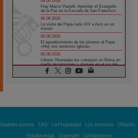
06.08.2026
Fray Marco Vianelli: Aprender el Evangelio
de la Paz en la Escuela de San Francisco
06.08.2026
La visita del Papa León XIV a Asís en un
minuto
06.08.2026
El agradecimiento de los jóvenes al Papa:
«Hoy nos sentimos Iglesia»
06.08.2026
Líbano: Reanudan los coloquios en Roma en
medio de tensiones y ataques en el sur del
país
06.08.2026
Hiroshima y Nagasaki, 81 años después.
Comienzan "Diez Días Oración por la Paz"
06.08.2026
Pizzaballa en Asís: los cristianos quieren
paz
06.08.2026
Sturla: La visita de León XIV será una buena
noticia para todo el Uruguay
Quiénes somos
FAQ
La Propiedad
Los servicios
Difusión
06.08.2026
Estatus legal
Copyright
Contáctenos
León XIV: La revolución del Evangelio