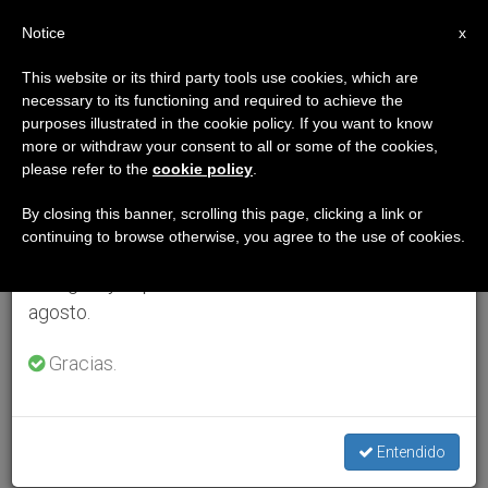
ES
Notice
×
x
Aviso importante
This website or its third party tools use cookies, which are
necessary to its functioning and required to achieve the
Del 27 de julio al 7 de agosto haremos la pausa
purposes illustrated in the cookie policy. If you want to know
anual, aprovechando que en el periodo de verano
more or withdraw your consent to all or some of the cookies,
please refer to the
cookie policy
.
se generan menos informaciones y también el
consumo de las mismas disminuye.
By closing this banner, scrolling this page, clicking a link or
continuing to browse otherwise, you agree to the use of cookies.
Retomamos el trabajo ordinario de las ediciones
en inglés y español de ZENIT el lunes 10 de
agosto.
Gracias.
Entendido