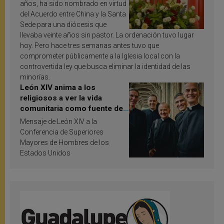
años, ha sido nombrado en virtud
del Acuerdo entre China y la Santa
Sede para una diócesis que
llevaba veinte años sin pastor. La ordenación tuvo lugar
hoy. Pero hace tres semanas antes tuvo que
comprometer públicamente a la Iglesia local con la
controvertida ley que busca eliminar la identidad de las
minorías.
León XIV anima a los
religiosos a ver la vida
comunitaria como fuente de
inspiración y santificación
Mensaje de León XIV a la
Conferencia de Superiores
Mayores de Hombres de los
Estados Unidos