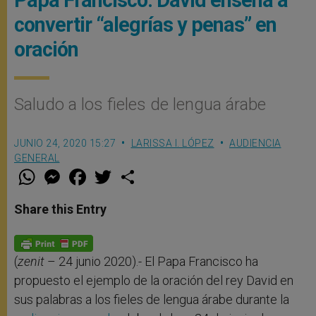
convertir “alegrías y penas” en
oración
Saludo a los fieles de lengua árabe
JUNIO 24, 2020 15:27
LARISSA I. LÓPEZ
AUDIENCIA
GENERAL
W
M
F
T
S
h
e
a
w
h
a
s
c
i
a
t
s
e
t
r
Share this Entry
s
e
b
t
e
A
n
o
e
p
g
o
r
p
e
k
r
(
zenit
– 24 junio 2020).- El Papa Francisco ha
propuesto el ejemplo de la oración del rey David en
sus palabras a los fieles de lengua árabe durante la