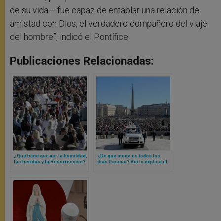
de su vida— fue capaz de entablar una relación de
amistad con Dios, el verdadero compañero del viaje
del hombre”, indicó el Pontífice.
Publicaciones Relacionadas:
¿Qué tiene que ver la humildad,
¿De qué modo es todos los
las heridas y la Resurrección?
días Pascua? Así lo explica el
Así lo explica el Papa León XIV
Papa León XIV