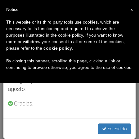
ES
Notice
×
x
Aviso importante
This website or its third party tools use cookies, which are
necessary to its functioning and required to achieve the
Del 27 de julio al 7 de agosto haremos la pausa
purposes illustrated in the cookie policy. If you want to know
anual, aprovechando que en el periodo de verano
more or withdraw your consent to all or some of the cookies,
please refer to the
cookie policy
.
se generan menos informaciones y también el
consumo de las mismas disminuye.
By closing this banner, scrolling this page, clicking a link or
continuing to browse otherwise, you agree to the use of cookies.
Retomamos el trabajo ordinario de las ediciones
en inglés y español de ZENIT el lunes 10 de
agosto.
Gracias.
Entendido