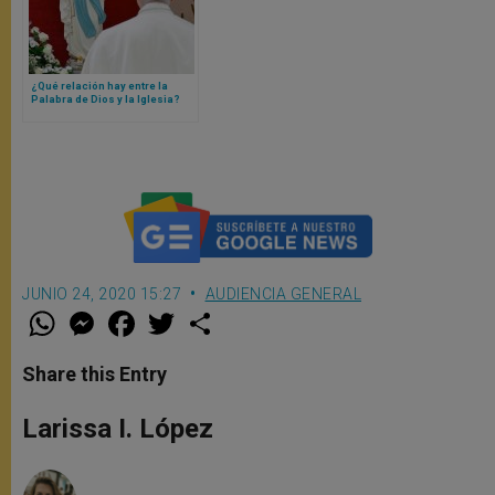
¿Qué relación hay entre la
Palabra de Dios y la Iglesia?
Papa León XIV responde
JUNIO 24, 2020 15:27
AUDIENCIA GENERAL
W
M
F
T
S
h
e
a
w
h
a
s
c
i
a
t
s
e
t
r
Share this Entry
s
e
b
t
e
A
n
o
e
p
g
o
r
Larissa I. López
p
e
k
r