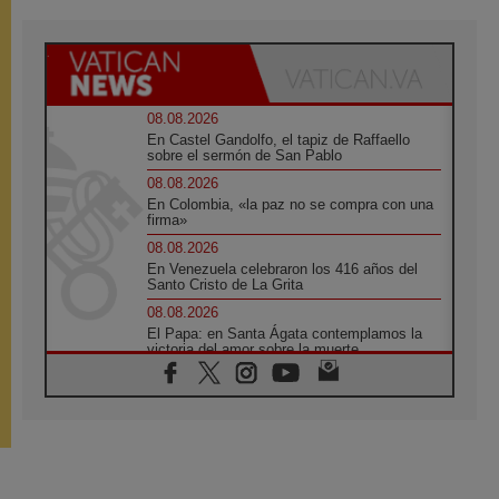
08.08.2026
En Castel Gandolfo, el tapiz de Raffaello
sobre el sermón de San Pablo
08.08.2026
En Colombia, «la paz no se compra con una
firma»
08.08.2026
En Venezuela celebraron los 416 años del
Santo Cristo de La Grita
08.08.2026
El Papa: en Santa Ágata contemplamos la
victoria del amor sobre la muerte
08.08.2026
León XIV visitará el Santuario de la Madre
del Buen Consejo de Genazzano
07.08.2026
Filipinas: el Vicariato Apostólico de Calapán
se convierte en diócesis