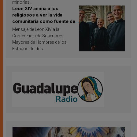
minorías.
León XIV anima a los
religiosos a ver la vida
comunitaria como fuente de
inspiración y santificación
Mensaje de León XIV a la
Conferencia de Superiores
Mayores de Hombres de los
Estados Unidos