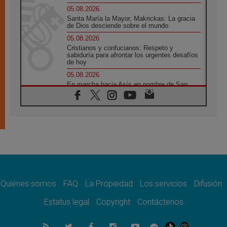
05.08.2026
Santa María la Mayor, Makrickas: La gracia
de Dios desciende sobre el mundo
05.08.2026
Cristianos y confucianos: Respeto y
sabiduría para afrontar los urgentes desafíos
de hoy
05.08.2026
En marcha hacia Asís en nombre de San
Francisco, a la espera de León
05.08.2026
Venezuela, Padre Pagniello: "En medio del
dolor, una Iglesia que no se rinde"
05.08.2026
La Fuerza del "Círculo de Héroes" con el
Papa en la Audiencia General
05.08.2026
Nuncio en Ucrania: Preocupa escuchar a
quienes bendicen la guerra
Quiénes somos
FAQ
La Propiedad
Los servicios
Difusión
05.08.2026
Estatus legal
Copyright
Contáctenos
Ucrania: Ataque masivo en Kyiv durante la
noche
05.08.2026