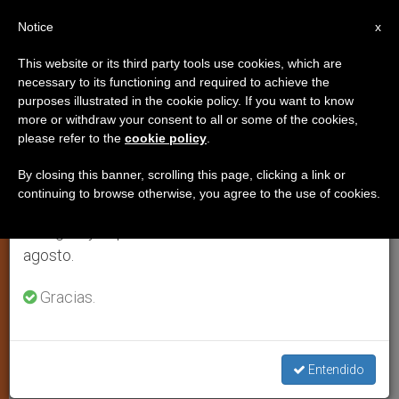
ES
Notice
×
x
Aviso importante
This website or its third party tools use cookies, which are
necessary to its functioning and required to achieve the
Del 27 de julio al 7 de agosto haremos la pausa
IGLESIA LOCAL
purposes illustrated in the cookie policy. If you want to know
anual, aprovechando que en el periodo de verano
more or withdraw your consent to all or some of the cookies,
please refer to the
cookie policy
.
se generan menos informaciones y también el
consumo de las mismas disminuye.
By closing this banner, scrolling this page, clicking a link or
continuing to browse otherwise, you agree to the use of cookies.
Retomamos el trabajo ordinario de las ediciones
en inglés y español de ZENIT el lunes 10 de
agosto.
Mons. Jorge Torres Carbonell (C) Facebook.Obispado Gregorio
Gracias.
Laferrere
Argentina: Mons. Torres
Entendido
Carbonell, obispo de Gregorio de