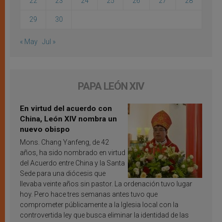
22
23
24
25
26
27
28
29
30
« May
Jul »
PAPA LEÓN XIV
En virtud del acuerdo con
China, León XIV nombra un
nuevo obispo
Mons. Chang Yanfeng, de 42
años, ha sido nombrado en virtud
del Acuerdo entre China y la Santa
Sede para una diócesis que
llevaba veinte años sin pastor. La ordenación tuvo lugar
hoy. Pero hace tres semanas antes tuvo que
comprometer públicamente a la Iglesia local con la
controvertida ley que busca eliminar la identidad de las