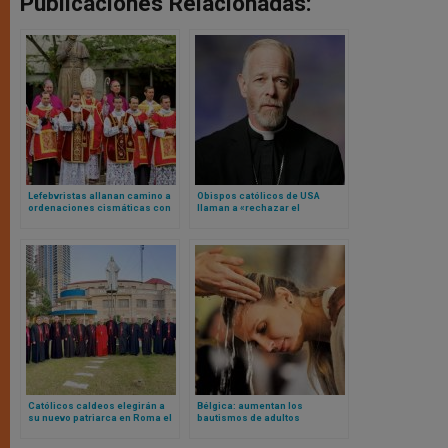
Publicaciones Relacionadas:
Lefebvristas allanan camino a
Obispos católicos de USA
ordenaciones cismáticas con
llaman a «rechazar el
libro enviado a cada miembro
antisemitismo y las mentiras y
del episcopado italiano
conspiraciones que lo
alimentan»
Católicos caldeos elegirán a
Bélgica: aumentan los
su nuevo patriarca en Roma el
bautismos de adultos
próximo mes de abril