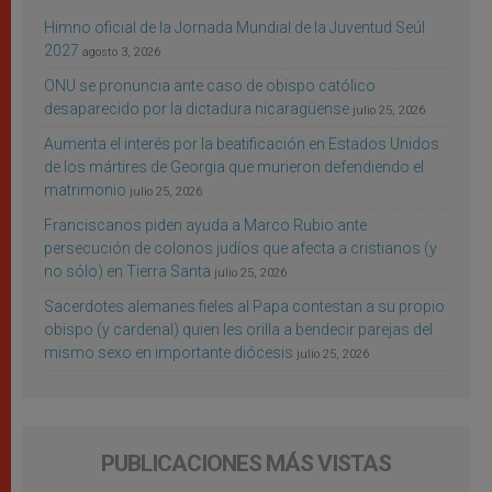
Himno oficial de la Jornada Mundial de la Juventud Seúl
2027
agosto 3, 2026
ONU se pronuncia ante caso de obispo católico
desaparecido por la dictadura nicaragüense
julio 25, 2026
Aumenta el interés por la beatificación en Estados Unidos
de los mártires de Georgia que murieron defendiendo el
matrimonio
julio 25, 2026
Franciscanos piden ayuda a Marco Rubio ante
persecución de colonos judíos que afecta a cristianos (y
no sólo) en Tierra Santa
julio 25, 2026
Sacerdotes alemanes fieles al Papa contestan a su propio
obispo (y cardenal) quien les orilla a bendecir parejas del
mismo sexo en importante diócesis
julio 25, 2026
PUBLICACIONES MÁS VISTAS