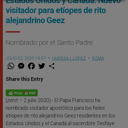
Estados Unidos y Canadá: Nuevo
visitador para etíopes de rito
alejandrino Geez
Nombrado por el Santo Padre
JULIO 02, 2020 19:07
LARISSA I. LÓPEZ
ROMA
W
M
F
T
S
h
e
a
w
h
a
s
c
i
a
t
s
e
t
r
Share this Entry
s
e
b
t
e
A
n
o
e
p
g
o
r
p
e
k
r
(
zenit
– 2 julio 2020).- El Papa Francisco ha
nombrado visitador apostólico para los fieles
etíopes de rito alejandrino Geez residentes en los
Estados Unidos y el Canadá al sacerdote Tesfaye