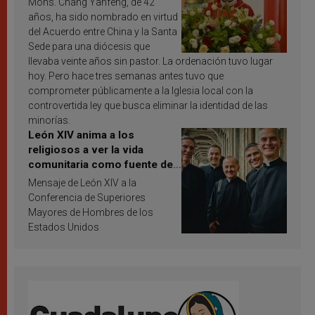
Mons. Chang Yanfeng, de 42
años, ha sido nombrado en virtud
del Acuerdo entre China y la Santa
Sede para una diócesis que
llevaba veinte años sin pastor. La ordenación tuvo lugar
hoy. Pero hace tres semanas antes tuvo que
comprometer públicamente a la Iglesia local con la
controvertida ley que busca eliminar la identidad de las
minorías.
León XIV anima a los
religiosos a ver la vida
comunitaria como fuente de
inspiración y santificación
Mensaje de León XIV a la
Conferencia de Superiores
Mayores de Hombres de los
Estados Unidos