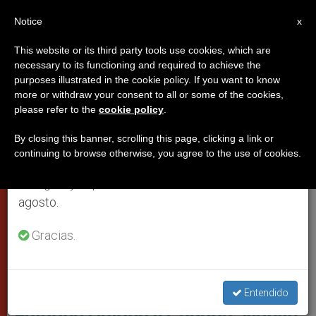
ES
Notice
×
x
Aviso importante
This website or its third party tools use cookies, which are
necessary to its functioning and required to achieve the
Del 27 de julio al 7 de agosto haremos la pausa
ROMA
purposes illustrated in the cookie policy. If you want to know
anual, aprovechando que en el periodo de verano
more or withdraw your consent to all or some of the cookies,
please refer to the
cookie policy
.
se generan menos informaciones y también el
consumo de las mismas disminuye.
By closing this banner, scrolling this page, clicking a link or
continuing to browse otherwise, you agree to the use of cookies.
Retomamos el trabajo ordinario de las ediciones
en inglés y español de ZENIT el lunes 10 de
agosto.
Gracias.
(C)Iglesia Católica Etíope Kidane-Mehret Del Rito Geez , Washington,
Estados Unidos
Entendido