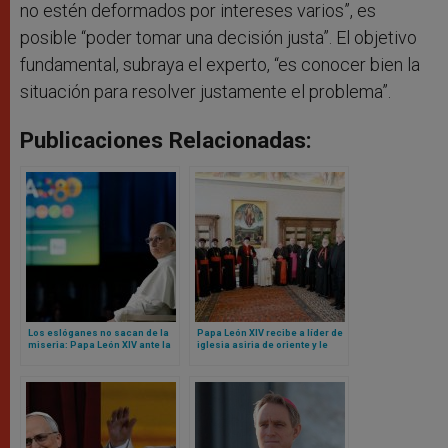
no estén deformados por intereses varios”, es
posible “poder tomar una decisión justa”. El objetivo
fundamental, subraya el experto, “es conocer bien la
situación para resolver justamente el problema”.
Publicaciones Relacionadas:
Los eslóganes no sacan de la
Papa León XIV recibe a líder de
miseria: Papa León XIV ante la
iglesia asiria de oriente y le
organización ONU sobre
dice cuál es el reto para la
alimentación en Roma
unidad entre ambas iglesias