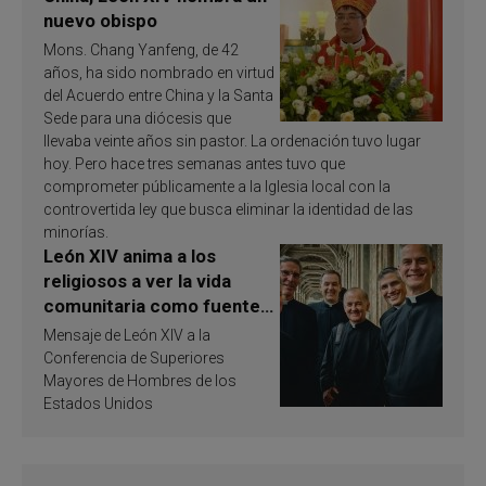
nuevo obispo
Mons. Chang Yanfeng, de 42
años, ha sido nombrado en virtud
del Acuerdo entre China y la Santa
Sede para una diócesis que
llevaba veinte años sin pastor. La ordenación tuvo lugar
hoy. Pero hace tres semanas antes tuvo que
comprometer públicamente a la Iglesia local con la
controvertida ley que busca eliminar la identidad de las
minorías.
León XIV anima a los
religiosos a ver la vida
comunitaria como fuente
de inspiración y
Mensaje de León XIV a la
santificación
Conferencia de Superiores
Mayores de Hombres de los
Estados Unidos