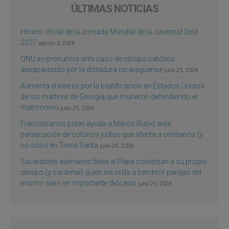
ÚLTIMAS NOTICIAS
Himno oficial de la Jornada Mundial de la Juventud Seúl
2027
agosto 3, 2026
ONU se pronuncia ante caso de obispo católico
desaparecido por la dictadura nicaragüense
julio 25, 2026
Aumenta el interés por la beatificación en Estados Unidos
de los mártires de Georgia que murieron defendiendo el
matrimonio
julio 25, 2026
Franciscanos piden ayuda a Marco Rubio ante
persecución de colonos judíos que afecta a cristianos (y
no sólo) en Tierra Santa
julio 25, 2026
Sacerdotes alemanes fieles al Papa contestan a su propio
obispo (y cardenal) quien les orilla a bendecir parejas del
mismo sexo en importante diócesis
julio 25, 2026