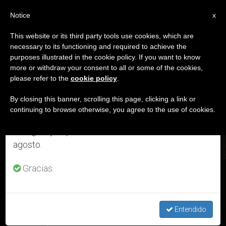
ES
Notice
×
x
Aviso importante
This website or its third party tools use cookies, which are
necessary to its functioning and required to achieve the
Del 27 de julio al 7 de agosto haremos la pausa
DÍA
purposes illustrated in the cookie policy. If you want to know
anual, aprovechando que en el periodo de verano
Julio 31st, 2020
more or withdraw your consent to all or some of the cookies,
please refer to the
cookie policy
.
se generan menos informaciones y también el
consumo de las mismas disminuye.
By closing this banner, scrolling this page, clicking a link or
continuing to browse otherwise, you agree to the use of cookies.
ÚLTIMAS NOTICIAS
Retomamos el trabajo ordinario de las ediciones
en inglés y español de ZENIT el lunes 10 de
agosto.
Gracias.
Argentina: Mensaje del Papa para encuentro sobre trata de
personas
Entendido
JUL 31, 2020 18:16