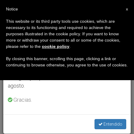
ES
Notice
×
x
Aviso importante
This website or its third party tools use cookies, which are
necessary to its functioning and required to achieve the
Del 27 de julio al 7 de agosto haremos la pausa
purposes illustrated in the cookie policy. If you want to know
anual, aprovechando que en el periodo de verano
more or withdraw your consent to all or some of the cookies,
please refer to the
cookie policy
.
se generan menos informaciones y también el
consumo de las mismas disminuye.
By closing this banner, scrolling this page, clicking a link or
continuing to browse otherwise, you agree to the use of cookies.
Retomamos el trabajo ordinario de las ediciones
en inglés y español de ZENIT el lunes 10 de
agosto.
Gracias.
Entendido