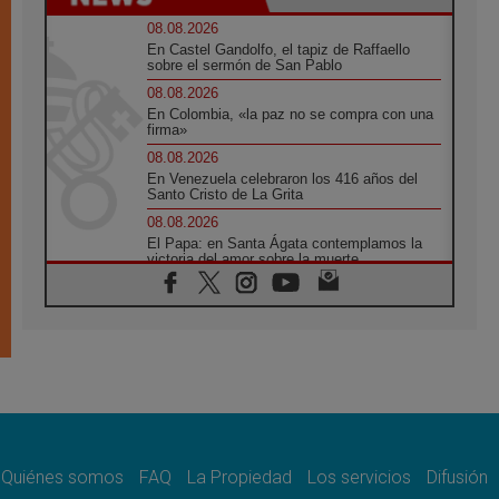
08.08.2026
En Castel Gandolfo, el tapiz de Raffaello
sobre el sermón de San Pablo
08.08.2026
En Colombia, «la paz no se compra con una
firma»
08.08.2026
En Venezuela celebraron los 416 años del
Santo Cristo de La Grita
08.08.2026
El Papa: en Santa Ágata contemplamos la
victoria del amor sobre la muerte
08.08.2026
León XIV visitará el Santuario de la Madre
del Buen Consejo de Genazzano
07.08.2026
Filipinas: el Vicariato Apostólico de Calapán
se convierte en diócesis
07.08.2026
Honduras: Los desplazados invisibles de una
crisis olvidada
Quiénes somos
FAQ
La Propiedad
Los servicios
Difusión
07.08.2026