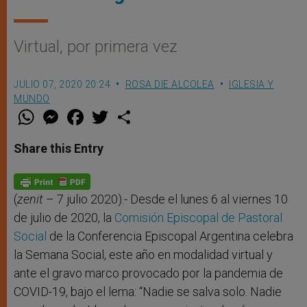
Virtual, por primera vez
JULIO 07, 2020 20:24
ROSA DIE ALCOLEA
IGLESIA Y
MUNDO
W
M
F
T
S
h
e
a
w
h
a
s
c
i
a
t
s
e
t
r
Share this Entry
s
e
b
t
e
A
n
o
e
p
g
o
r
p
e
k
r
(
zenit
– 7 julio 2020).- Desde el lunes 6 al viernes 10
de julio de 2020, la
Comisión Episcopal de Pastoral
Social
de la Conferencia Episcopal Argentina celebra
la Semana Social, este año en modalidad virtual y
ante el gravo marco provocado por la pandemia de
COVID-19, bajo el lema: “Nadie se salva solo. Nadie