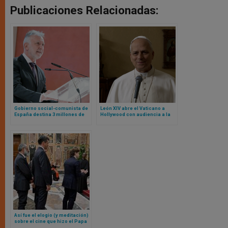
Publicaciones Relacionadas:
Gobierno social-comunista de
León XIV abre el Vaticano a
España destina 3 millones de
Hollywood con audiencia a la
euros a templo masónico
que acudirán estos actores y
actrices
Así fue el elogio (y meditación)
sobre el cine que hizo el Papa
León XIV