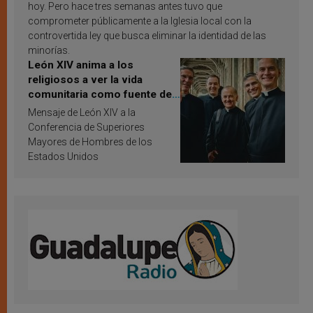
hoy. Pero hace tres semanas antes tuvo que
comprometer públicamente a la Iglesia local con la
controvertida ley que busca eliminar la identidad de las
minorías.
León XIV anima a los
religiosos a ver la vida
comunitaria como fuente de
inspiración y santificación
Mensaje de León XIV a la
Conferencia de Superiores
Mayores de Hombres de los
Estados Unidos