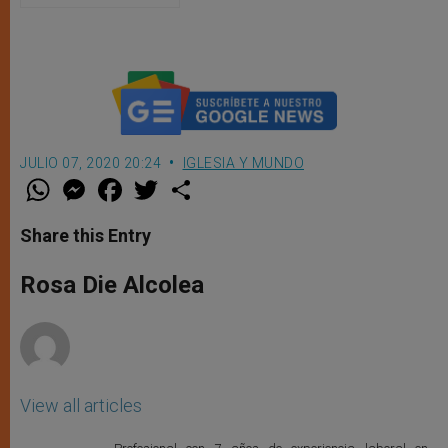
JULIO 07, 2020 20:24
IGLESIA Y MUNDO
W
M
F
T
S
h
e
a
w
h
a
s
c
i
a
t
s
e
t
r
Share this Entry
s
e
b
t
e
A
n
o
e
p
g
o
r
Rosa Die Alcolea
p
e
k
r
View all articles