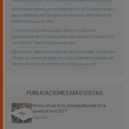
desaparecido por la dictadura nicaragüense
julio 25, 2026
Aumenta el interés por la beatificación en Estados Unidos
de los mártires de Georgia que murieron defendiendo el
matrimonio
julio 25, 2026
Franciscanos piden ayuda a Marco Rubio ante
persecución de colonos judíos que afecta a cristianos (y
no sólo) en Tierra Santa
julio 25, 2026
Sacerdotes alemanes fieles al Papa contestan a su propio
obispo (y cardenal) quien les orilla a bendecir parejas del
mismo sexo en importante diócesis
julio 25, 2026
PUBLICACIONES MÁS VISTAS
Himno oficial de la Jornada Mundial de la
Juventud Seúl 2027
3 Ago 2026