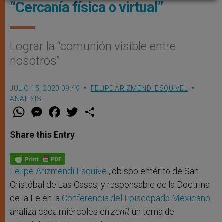
“Cercanía física o virtual”
Lograr la “comunión visible entre
nosotros”
JULIO 15, 2020 09:49
FELIPE ARIZMENDI ESQUIVEL
ANÁLISIS
W
M
F
T
S
h
e
a
w
h
a
s
c
i
a
t
s
e
t
r
Share this Entry
s
e
b
t
e
A
n
o
e
p
g
o
r
p
e
k
r
Felipe Arizmendi Esquivel
, obispo emérito de San
Cristóbal de Las Casas, y responsable de la Doctrina
de la Fe en la
Conferencia del Episcopado Mexicano
,
analiza cada miércoles en
zenit
un tema de