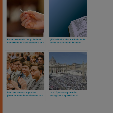
Estudio vincula las prácticas
¿Es la Biblia clara al hablar de
eucarísticas tradicionales con
homosexualidad? Estudio
una mayor creencia en la
evidencia qué piensan los
presencia de Cristo
creyentes
Informe muestra que los
Los 10 países que más
jóvenes estadounidenses van
peregrinos aportaron al
más a servicios religiosos que
Jubileo y otros sorprendentes
sus padres
datos de interés