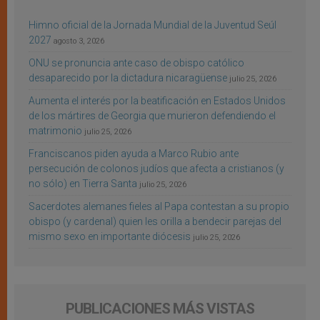
Himno oficial de la Jornada Mundial de la Juventud Seúl
2027
agosto 3, 2026
ONU se pronuncia ante caso de obispo católico
desaparecido por la dictadura nicaragüense
julio 25, 2026
Aumenta el interés por la beatificación en Estados Unidos
de los mártires de Georgia que murieron defendiendo el
matrimonio
julio 25, 2026
Franciscanos piden ayuda a Marco Rubio ante
persecución de colonos judíos que afecta a cristianos (y
no sólo) en Tierra Santa
julio 25, 2026
Sacerdotes alemanes fieles al Papa contestan a su propio
obispo (y cardenal) quien les orilla a bendecir parejas del
mismo sexo en importante diócesis
julio 25, 2026
PUBLICACIONES MÁS VISTAS