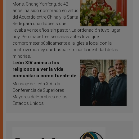
Mons. Chang Yanfeng, de 42
años, ha sido nombrado en virtud
del Acuerdo entre China y la Santa
Sede para una diócesis que
llevaba veinte años sin pastor. La ordenación tuvo lugar
hoy. Pero hace tres semanas antes tuvo que
comprometer públicamente a la Iglesia local con la
controvertida ley que busca eliminar la identidad de las
minorías.
León XIV anima a los
religiosos a ver la vida
comunitaria como fuente de
inspiración y santificación
Mensaje de León XIV a la
Conferencia de Superiores
Mayores de Hombres de los
Estados Unidos