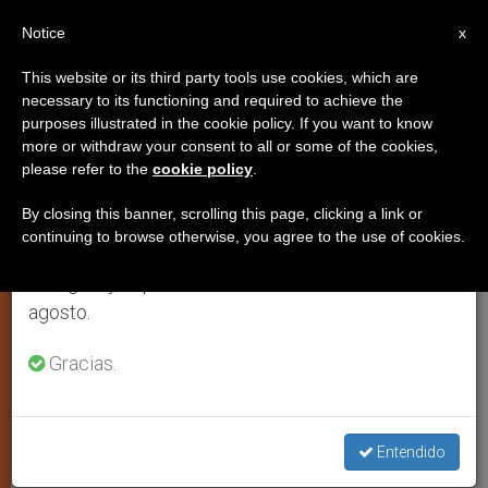
ES
Notice
×
x
Aviso importante
This website or its third party tools use cookies, which are
necessary to its functioning and required to achieve the
Del 27 de julio al 7 de agosto haremos la pausa
ANÁLISIS
purposes illustrated in the cookie policy. If you want to know
anual, aprovechando que en el periodo de verano
more or withdraw your consent to all or some of the cookies,
please refer to the
cookie policy
.
se generan menos informaciones y también el
consumo de las mismas disminuye.
By closing this banner, scrolling this page, clicking a link or
continuing to browse otherwise, you agree to the use of cookies.
Retomamos el trabajo ordinario de las ediciones
en inglés y español de ZENIT el lunes 10 de
agosto.
Gracias.
(C) Cathopic. Parroquia Madridejos
Entendido
Monseñor Felipe Arizmendi: