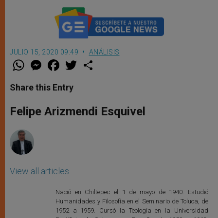
JULIO 15, 2020 09:49
ANÁLISIS
W
M
F
T
S
h
e
a
w
h
a
s
c
i
a
t
s
e
t
r
Share this Entry
s
e
b
t
e
A
n
o
e
p
g
o
r
Felipe Arizmendi Esquivel
p
e
k
r
View all articles
Nació en Chiltepec el 1 de mayo de 1940. Estudió
Humanidades y Filosofía en el Seminario de Toluca, de
1952 a 1959. Cursó la Teología en la Universidad