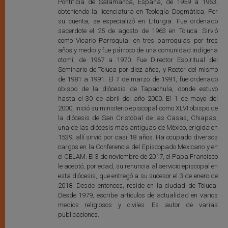
Pontificia de Salamanca, España, de 1959 a 1963,
obteniendo la licenciatura en Teología Dogmática. Por
su cuenta, se especializó en Liturgia. Fue ordenado
sacerdote el 25 de agosto de 1963 en Toluca. Sirvió
como Vicario Parroquial en tres parroquias por tres
años y medio y fue párroco de una comunidad indígena
otomí, de 1967 a 1970. Fue Director Espiritual del
Seminario de Toluca por diez años, y Rector del mismo
de 1981 a 1991. El 7 de marzo de 1991, fue ordenado
obispo de la diócesis de Tapachula, donde estuvo
hasta el 30 de abril del año 2000. El 1 de mayo del
2000, inició su ministerio episcopal como XLVI obispo de
la diócesis de San Cristóbal de las Casas, Chiapas,
una de las diócesis más antiguas de México, erigida en
1539; allí sirvió por casi 18 años. Ha ocupado diversos
cargos en la Conferencia del Episcopado Mexicano y en
el CELAM. El 3 de noviembre de 2017, el Papa Francisco
le aceptó, por edad, su renuncia al servicio episcopal en
esta diócesis, que entregó a su sucesor el 3 de enero de
2018. Desde entonces, reside en la ciudad de Toluca.
Desde 1979, escribe artículos de actualidad en varios
medios religiosos y civiles. Es autor de varias
publicaciones.