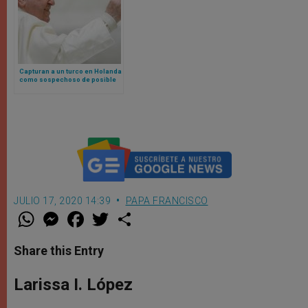
Capturan a un turco en Holanda
como sospechoso de posible
atentado contra el Papa
Francisco
JULIO 17, 2020 14:39
PAPA FRANCISCO
W
M
F
T
S
h
e
a
w
h
a
s
c
i
a
t
s
e
t
r
Share this Entry
s
e
b
t
e
A
n
o
e
p
g
o
r
Larissa I. López
p
e
k
r