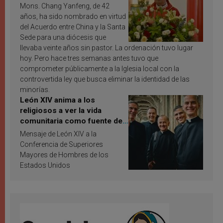
Mons. Chang Yanfeng, de 42
años, ha sido nombrado en virtud
del Acuerdo entre China y la Santa
Sede para una diócesis que
llevaba veinte años sin pastor. La ordenación tuvo lugar
hoy. Pero hace tres semanas antes tuvo que
comprometer públicamente a la Iglesia local con la
controvertida ley que busca eliminar la identidad de las
minorías.
León XIV anima a los
religiosos a ver la vida
comunitaria como fuente de
inspiración y santificación
Mensaje de León XIV a la
Conferencia de Superiores
Mayores de Hombres de los
Estados Unidos