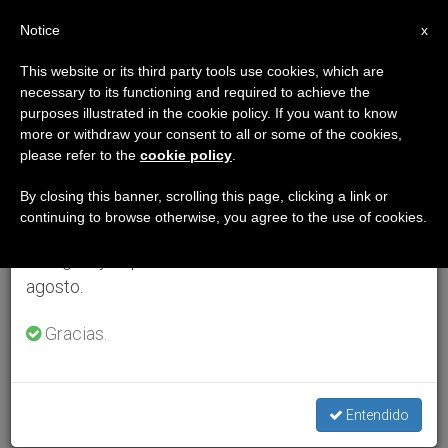
ES
Notice
×
x
Aviso importante
This website or its third party tools use cookies, which are
necessary to its functioning and required to achieve the
Del 27 de julio al 7 de agosto haremos la pausa
purposes illustrated in the cookie policy. If you want to know
anual, aprovechando que en el periodo de verano
more or withdraw your consent to all or some of the cookies,
please refer to the
cookie policy
.
se generan menos informaciones y también el
consumo de las mismas disminuye.
By closing this banner, scrolling this page, clicking a link or
continuing to browse otherwise, you agree to the use of cookies.
Retomamos el trabajo ordinario de las ediciones
en inglés y español de ZENIT el lunes 10 de
agosto.
Gracias.
Entendido