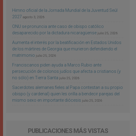
Himno oficial de la Jornada Mundial de la Juventud Seúl
2027
agosto 3, 2026
ONU se pronuncia ante caso de obispo católico
desaparecido por la dictadura nicaragüense
julio 25, 2026
Aumenta el interés por la beatificación en Estados Unidos
de los mártires de Georgia que murieron defendiendo el
matrimonio
julio 25, 2026
Franciscanos piden ayuda a Marco Rubio ante
persecución de colonos judíos que afecta a cristianos (y
no sólo) en Tierra Santa
julio 25, 2026
Sacerdotes alemanes fieles al Papa contestan a su propio
obispo (y cardenal) quien les orilla a bendecir parejas del
mismo sexo en importante diócesis
julio 25, 2026
PUBLICACIONES MÁS VISTAS