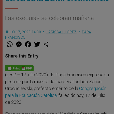
Las exequias se celebran mañana
JULIO 17, 2020 14:39
LARISSA I. LÓPEZ
PAPA
FRANCISCO
W
M
F
T
S
h
e
a
w
h
a
s
c
i
a
t
s
e
t
r
Share this Entry
s
e
b
t
e
A
n
o
e
p
g
o
r
p
e
k
r
(
zenit
– 17 julio 2020).- El Papa Francisco expresa su
pésame por la muerte del cardenal polaco Zenon
Grocholewski, prefecto emérito de la
Congregación
para la Educación Católica
, fallecido hoy, 17 de julio
de 2020.