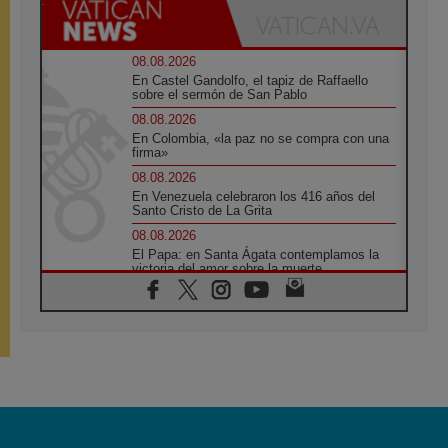
08.08.2026
En Castel Gandolfo, el tapiz de Raffaello
sobre el sermón de San Pablo
08.08.2026
En Colombia, «la paz no se compra con una
firma»
08.08.2026
En Venezuela celebraron los 416 años del
Santo Cristo de La Grita
08.08.2026
El Papa: en Santa Ágata contemplamos la
victoria del amor sobre la muerte
08.08.2026
León XIV visitará el Santuario de la Madre
del Buen Consejo de Genazzano
07.08.2026
Filipinas: el Vicariato Apostólico de Calapán
se convierte en diócesis
07.08.2026
Honduras: Los desplazados invisibles de una
crisis olvidada