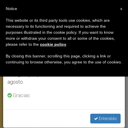
ES
Notice
×
x
Aviso importante
This website or its third party tools use cookies, which are
necessary to its functioning and required to achieve the
Del 27 de julio al 7 de agosto haremos la pausa
ANGELUS
purposes illustrated in the cookie policy. If you want to know
anual, aprovechando que en el periodo de verano
more or withdraw your consent to all or some of the cookies,
please refer to the
cookie policy
.
se generan menos informaciones y también el
consumo de las mismas disminuye.
By closing this banner, scrolling this page, clicking a link or
continuing to browse otherwise, you agree to the use of cookies.
Retomamos el trabajo ordinario de las ediciones
en inglés y español de ZENIT el lunes 10 de
agosto.
Gracias.
Fieles Reunidos En La Plaza De San Pedro, Ángelus, 6 Sept. 2020 (C)
Vatican Media
Entendido