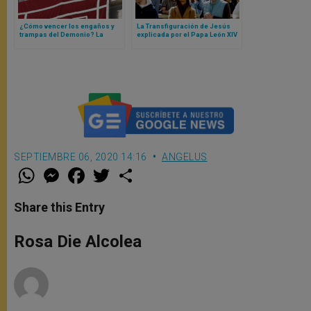
¿Cómo vencer los engaños y
La Transfiguración de Jesús
trampas del Demonio? La
explicada por el Papa León XIV
respuesta del Papa León XIV
SEPTIEMBRE 06, 2020 14:16
ANGELUS
W
M
F
T
S
h
e
a
w
h
a
s
c
i
a
t
s
e
t
r
Share this Entry
s
e
b
t
e
A
n
o
e
p
g
o
r
Rosa Die Alcolea
p
e
k
r