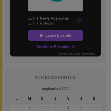
NOTICIAS POR DÍA
septiembre 2020
L
M
X
J
V
S
D
1
2
3
4
5
6