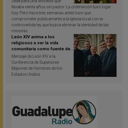
Sede para una diócesis que
llevaba veinte años sin pastor. La ordenación tuvo lugar
hoy. Pero hace tres semanas antes tuvo que
comprometer públicamente a la Iglesia local con la
controvertida ley que busca eliminar la identidad de las
minorías.
León XIV anima a los
religiosos a ver la vida
comunitaria como fuente de
inspiración y santificación
Mensaje de León XIV a la
Conferencia de Superiores
Mayores de Hombres de los
Estados Unidos