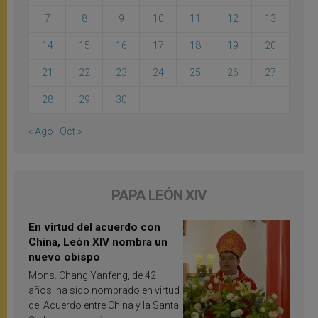
7
8
9
10
11
12
13
14
15
16
17
18
19
20
21
22
23
24
25
26
27
28
29
30
« Ago
Oct »
PAPA LEÓN XIV
En virtud del acuerdo con
China, León XIV nombra un
nuevo obispo
Mons. Chang Yanfeng, de 42
años, ha sido nombrado en virtud
del Acuerdo entre China y la Santa