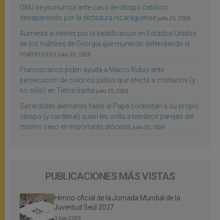
ONU se pronuncia ante caso de obispo católico
desaparecido por la dictadura nicaragüense
julio 25, 2026
Aumenta el interés por la beatificación en Estados Unidos
de los mártires de Georgia que murieron defendiendo el
matrimonio
julio 25, 2026
Franciscanos piden ayuda a Marco Rubio ante
persecución de colonos judíos que afecta a cristianos (y
no sólo) en Tierra Santa
julio 25, 2026
Sacerdotes alemanes fieles al Papa contestan a su propio
obispo (y cardenal) quien les orilla a bendecir parejas del
mismo sexo en importante diócesis
julio 25, 2026
PUBLICACIONES MÁS VISTAS
Himno oficial de la Jornada Mundial de la
Juventud Seúl 2027
3 Ago 2026