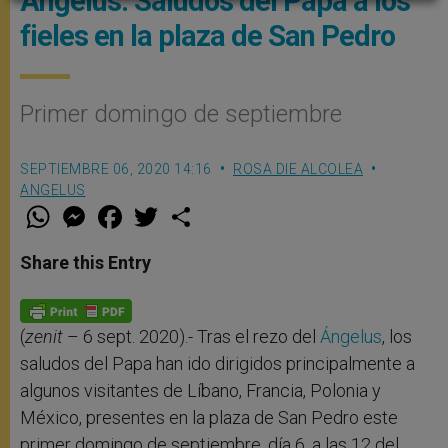
Ángelus: Saludos del Papa a los
fieles en la plaza de San Pedro
Primer domingo de septiembre
SEPTIEMBRE 06, 2020 14:16
ROSA DIE ALCOLEA
ANGELUS
W
M
F
T
S
h
e
a
w
h
a
s
c
i
a
t
s
e
t
r
Share this Entry
s
e
b
t
e
A
n
o
e
p
g
o
r
p
e
k
r
(
zenit
– 6 sept. 2020).- Tras el rezo del
Ángelus
, los
saludos del Papa han ido dirigidos principalmente a
algunos visitantes de Líbano, Francia, Polonia y
México, presentes en la plaza de San Pedro este
primer domingo de septiembre, día 6, a las 12 del