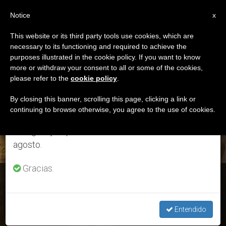
ES
Notice
×
x
Aviso importante
This website or its third party tools use cookies, which are
necessary to its functioning and required to achieve the
Del 27 de julio al 7 de agosto haremos la pausa
DÍA
purposes illustrated in the cookie policy. If you want to know
anual, aprovechando que en el periodo de verano
Septiembre 19th, 2020
more or withdraw your consent to all or some of the cookies,
please refer to the
cookie policy
.
se generan menos informaciones y también el
consumo de las mismas disminuye.
By closing this banner, scrolling this page, clicking a link or
continuing to browse otherwise, you agree to the use of cookies.
ÚLTIMAS NOTICIAS
Retomamos el trabajo ordinario de las ediciones
en inglés y español de ZENIT el lunes 10 de
agosto.
Gracias.
Beato Francisco de Posadas, 20 de septiembre
Entendido
SEP 19, 2020 09:00
ISABEL ORELLANA VILCHES