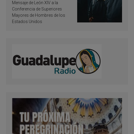
de inspiración y
Mensaje de León XIV a la
santificación
Conferencia de Superiores
Mayores de Hombres de los
Estados Unidos