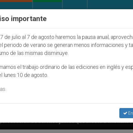
IGLESIA Y MUNDO
DOCUMENTOS
DONATIVOS
iso importante
7 de julio al 7 de agosto haremos la pausa anual, aprovec
el periodo de verano se generan menos informaciones y t
umo de las mismas disminuye.
amos el trabajo ordinario de las ediciones en inglés y es
l lunes 10 de agosto.
as.
En
 que afecta a cristianos (y no sólo) en Tierra Santa