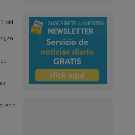
1, del
e), en
 de
ras
 pueblo