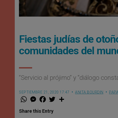
Fiestas judías de otoño
comunidades del mun
“Servicio al prójimo” y “diálogo const
SEPTIEMBRE 21, 2020 17:47
ANITA BOURDIN
PAP
W
M
F
T
S
h
e
a
w
h
a
s
c
i
a
t
s
e
t
r
Share this Entry
s
e
b
t
e