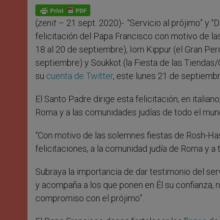
A
n
o
e
p
g
o
r
p
e
k
(
zenit
– 21 sept. 2020)-. “Servicio al prójimo” y 
r
felicitación del Papa Francisco con motivo de l
18 al 20 de septiembre), Iom Kippur (el Gran Per
septiembre) y Soukkot (la Fiesta de las Tiendas
su
cuenta de Twitter
, este lunes 21 de septiemb
El Santo Padre dirige esta felicitación, en italia
Roma y a las comunidades judías de todo el mun
“Con motivo de las solemnes fiestas de Rosh-Ha
felicitaciones, a la comunidad judía de Roma y a
Subraya la importancia de dar testimonio del serv
y acompaña a los que ponen en Él su confianza, n
compromiso con el prójimo”.