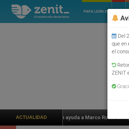
PAPA LEÓN XIV
ROMA
Av
Del 2
que en 
el cons
Retom
ZENIT e
Graci
yuda a Marco Rubio ante persecución de colonos judíos
ACTUALIDAD