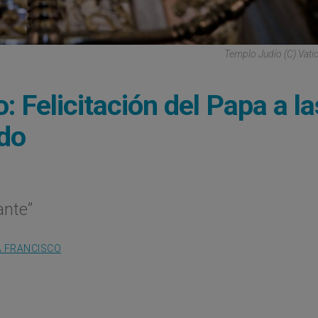
Templo Judío (C) Vat
: Felicitación del Papa a la
do
ante”
A FRANCISCO