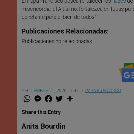
El Papa Francisco desea fortalecer los “
lazos
de 
misericordia, el Altísimo, fortalezca en todas pa
constante para el bien de todos”.
Publicaciones Relacionadas:
Publicaciones no relacionadas.
SEPTIEMBRE 21, 2020 17:47
PAPA FRANCISCO
W
M
F
T
S
h
e
a
w
h
a
s
c
i
a
t
s
e
t
r
Share this Entry
s
e
b
t
e
A
n
o
e
p
g
o
r
Anita Bourdin
p
e
k