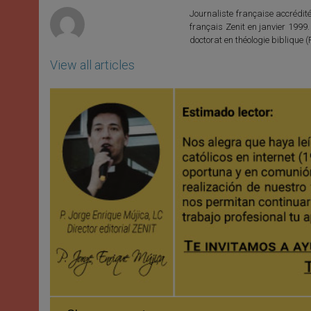
r
Journaliste française accréditée
français Zenit en janvier 1999.
doctorat en théologie bibliqu
View all articles