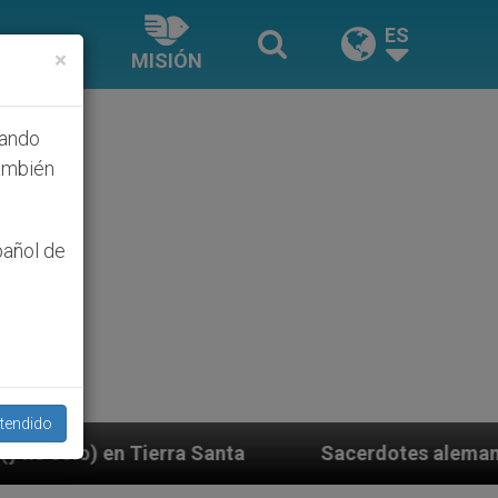
ES
×
MISIÓN
hando
ambién
pañol de
tendido
Sacerdotes alemanes fieles al Papa contestan a 