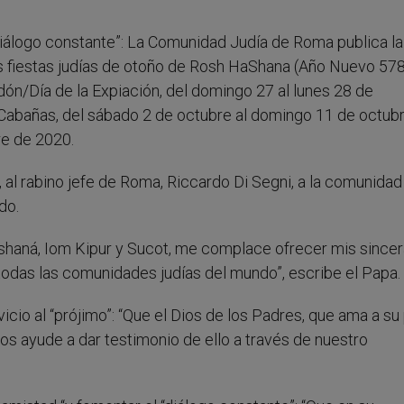
“Diálogo constante”: La Comunidad Judía de Roma publica la
as fiestas judías de otoño de Rosh HaShana (Año Nuevo 578
dón/Día de la Expiación, del domingo 27 al lunes 28 de
/Cabañas, del sábado 2 de octubre al domingo 11 de octubr
re de 2020.
no, al rabino jefe de Roma, Riccardo Di Segni, a la comunidad
do.
shaná, Iom Kipur y Sucot, me complace ofrecer mis since
 todas las comunidades judías del mundo”, escribe el Papa.
icio al “prójimo”: “Que el Dios de los Padres, que ama a su
os ayude a dar testimonio de ello a través de nuestro