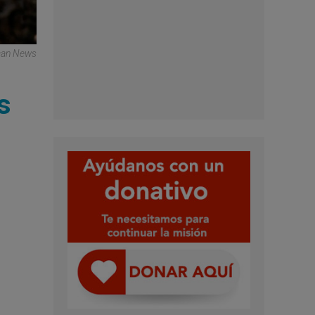
ican News
s