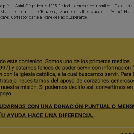
 près le Saint-Siège depuis 1995. Rédactrice en chef de fr.zenit.org. Elle a lancé 
 Master en journalisme (Bruxelles). Maîtrise en lettres classiques (Paris). Habil
e (Rome). Correspondante à Rome de Radio Espérance.