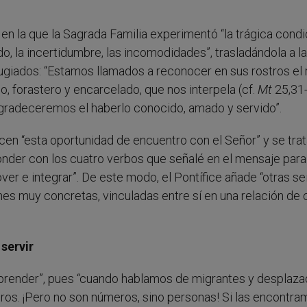
 en la que la Sagrada Familia experimentó “la trágica condi
o, la incertidumbre, las incomodidades”, trasladándola a la
efugiados: “Estamos llamados a reconocer en sus rostros el 
, forastero y encarcelado, que nos interpela (cf.
Mt
25,31-
gradeceremos el haberlo conocido, amado y servido”.
cen “esta oportunidad de encuentro con el Señor” y se trat
onder con los cuatro verbos que señalé en el mensaje para
r e integrar”. De este modo, el Pontífice añade “otras se
es muy concretas, vinculadas entre sí en una relación de 
servir
mprender”, pues “cuando hablamos de migrantes y desplaza
os. ¡Pero no son números, sino personas! Si las encontra