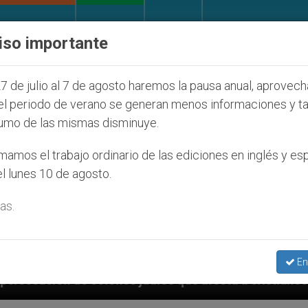
IGLESIA Y MUNDO
DOCUMENTOS
DONATIVOS
iso importante
7 de julio al 7 de agosto haremos la pausa anual, aprovec
el periodo de verano se generan menos informaciones y t
umo de las mismas disminuye.
amos el trabajo ordinario de las ediciones en inglés y es
l lunes 10 de agosto.
as.
En
os que afecta a cristianos (y no sólo) en Tierra Sant