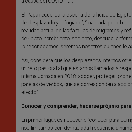
a causa del COVID-19”.
El Papa recuerda la escena de la huida de Egipto
de desplazado y refugiado”, “marcada por el mied
realidad actual de las familias de migrantes y r
de Cristo, hambriento, sediento, desnudo, enfermo
lo reconocemos, seremos nosotros quienes le a
Así, considera que los desplazados internos ofre
un reto pastoral al que estamos llamados a resp
misma Jornada en 2018: acoger, proteger, promove
parejas de verbos, que se corresponden a accion
efecto”.
Conocer y comprender, hacerse prójimo para 
En primer lugar, es necesario “conocer para co
nos limitamos con demasiada frecuencia a númer