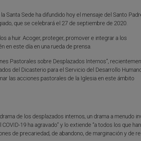
 la Santa Sede ha difundido hoy el mensaje del Santo Padr
giado, que se celebrará el 27 de septiembre de 2020.
s a huir. Acoger, proteger, promover e integrar a los
n en este día en una rueda de prensa.
iones Pastorales sobre Desplazados Internos”, recienteme
ados del Dicasterio para el Servicio del Desarrollo Human
mar las acciones pastorales de la Iglesia en este ámbito
 drama de los desplazados internos, un drama a menudo inv
l COVID-19 ha agravado” y lo extiende “a todos los que han
iones de precariedad, de abandono, de marginación y de r