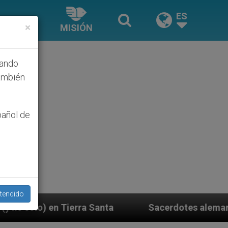
ES
×
MISIÓN
hando
ambién
pañol de
tendido
a
Sacerdotes alemanes fieles al Papa contestan 