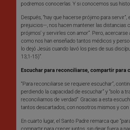
podremos conocerlas. Y si conocemos sus histo
Después, “hay que hacerse prójimo para servir”, 
prejuicios—, nos hacen mantener las distancias
prójimos’ y servirles con amor”. Pero, acercarse a
como nos han enseñado tantos médicos y persona
lo dejó Jesús cuando lavó los pies de sus discípu
13,1-15)”.
Escuchar para reconciliarse, compartir para 
“Para reconciliarse se requiere escuchar”, contin
perdiendo la capacidad de escuchar” y “solo a t
reconciliarnos de verdad”. Gracias a esta escuch
tantos descartados, con nosotros mismos y con D
En cuarto lugar, el Santo Padre remarca que “par
compartir para crecer juntos, sin dejar fuera a 