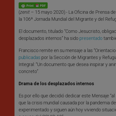
A
n
o
e
p
g
o
r
p
e
k
(
zenit
– 15 mayo 2020).- La Oficina de Prensa de
r
la 106ª Jornada Mundial del Migrante y del Refu
El documento, titulado “Como Jesucristo, obligado
desplazados internos” ha sido
presentado
tambié
Francisco remite en su mensaje a las “Orientac
publicadas
por la Sección de Migrantes y Refugi
Integral: “Un documento que desea inspirar y ani
concreto”.
Drama de los desplazados internos
Es por ello que decidió dedicar este Mensaje “al
que la crisis mundial causada por la pandemia de
experimentado y siguen aún hoy viviendo situac