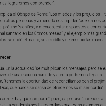
rias, lograremos comprender”.
explica el Obispo de Roma: “Los miedos y los prejuicios —
 con otras personas y a menudo nos impiden ‘acercarnos 
l prójimo “significa, a menudo, estar dispuestos a correr r
l sanitario en los últimos meses” y el ejemplo más grand
los: se quitó el manto, se arrodilló y se ensució las manos 
crecer
úa. En la actualidad “se multiplican los mensajes, pero se e
ravés de una escucha humilde y atenta podremos llegar a
a, “tenemos la oportunidad de reconciliarnos con el prójim
ios, que nunca se cansa de ofrecernos su misericordia”.
a crecer hay que compartir”, pues, es preciso “aprender a
nadie. La pandemia nos ha recordado que todos estamos en 