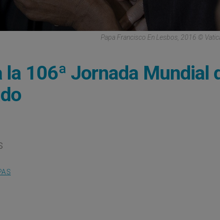
Papa Francisco En Lesbos, 2016 © Vati
 la 106ª Jornada Mundial 
ado
s
PAS