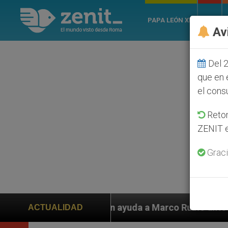
PAPA LEÓN XIV
ROMA
Av
Del 2
que en 
el cons
Retom
ZENIT e
Graci
 ayuda a Marco Rubio ante persecución de colonos judí
ACTUALIDAD