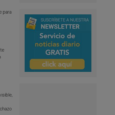
e para
nte
o
isible,
echazo