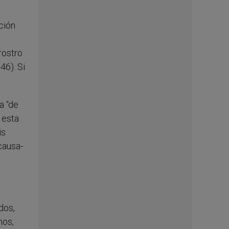
ción
rostro
46). Si
a “de
 esta
is
causa-
dos,
mos,