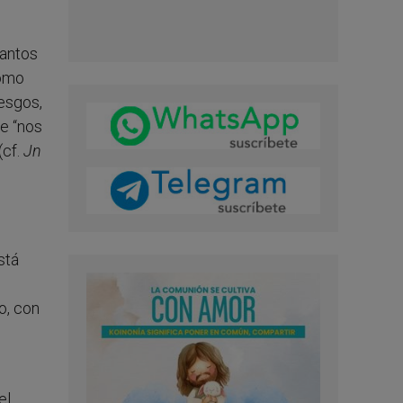
tantos
como
iesgos,
e “nos
(cf.
Jn
stá
o, con
el