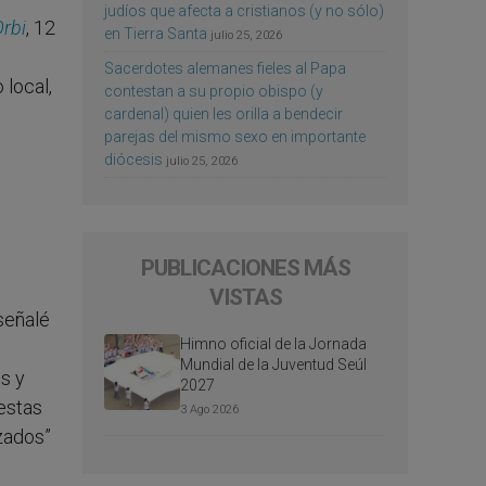
judíos que afecta a cristianos (y no sólo)
Orbi
, 12
en Tierra Santa
julio 25, 2026
Sacerdotes alemanes fieles al Papa
 local,
contestan a su propio obispo (y
cardenal) quien les orilla a bendecir
parejas del mismo sexo en importante
diócesis
julio 25, 2026
PUBLICACIONES MÁS
VISTAS
señalé
Himno oficial de la Jornada
Mundial de la Juventud Seúl
s y
2027
estas
3 Ago 2026
zados”