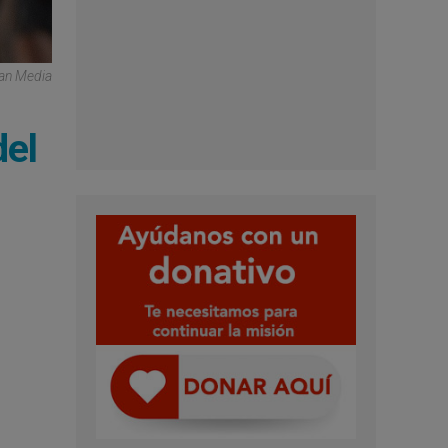
can Media
del