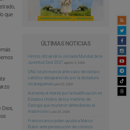
strado,
lo que
ÚLTIMAS NOTICIAS
demás
Himno oficial de la Jornada Mundial de la
ecemos
Juventud Seúl 2027
agosto 3, 2026
ONU se pronuncia ante caso de obispo
católico desaparecido por la dictadura
tir
nicaragüense
julio 25, 2026
marzo
Aumenta el interés por la beatificación en
Estados Unidos de los mártires de
Georgia que murieron defendiendo el
 Dios,
matrimonio
julio 25, 2026
los
Franciscanos piden ayuda a Marco
Rubio ante persecución de colonos