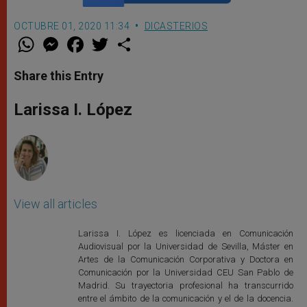
OCTUBRE 01, 2020 11:34
DICASTERIOS
W
M
F
T
S
h
e
a
w
h
a
s
c
i
a
t
s
e
t
r
Share this Entry
s
e
b
t
e
A
n
o
e
p
g
o
r
Larissa I. López
p
e
k
r
View all articles
Larissa I. López es licenciada en Comunicación
Audiovisual por la Universidad de Sevilla, Máster en
Artes de la Comunicación Corporativa y Doctora en
Comunicación por la Universidad CEU San Pablo de
Madrid. Su trayectoria profesional ha transcurrido
entre el ámbito de la comunicación y el de la docencia.