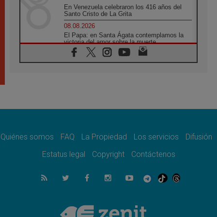
En Venezuela celebraron los 416 años del
Santo Cristo de La Grita
08.08.2026
El Papa: en Santa Ágata contemplamos la
victoria del amor sobre la muerte
08.08.2026
León XIV visitará el Santuario de la Madre
del Buen Consejo de Genazzano
07.08.2026
Filipinas: el Vicariato Apostólico de Calapán
se convierte en diócesis
07.08.2026
Honduras: Los desplazados invisibles de una
crisis olvidada
Quiénes somos
FAQ
La Propiedad
Los servicios
Difusión
07.08.2026
Bokalic: "En Argentina el Papa León señalará
Estatus legal
Copyright
Contáctenos
el compromiso del cristiano"
07.08.2026
La matanza de niños en Gaza no cesa: 300
muertos en 300 días
07.08.2026
Tagle: La guerra desfigura el mundo, solo la
revelación de Dios lo transfigura