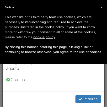
ES
Notice
×
x
Aviso importante
This website or its third party tools use cookies, which are
necessary to its functioning and required to achieve the
Del 27 de julio al 7 de agosto haremos la pausa
purposes illustrated in the cookie policy. If you want to know
anual, aprovechando que en el periodo de verano
more or withdraw your consent to all or some of the cookies,
please refer to the
cookie policy
.
se generan menos informaciones y también el
consumo de las mismas disminuye.
By closing this banner, scrolling this page, clicking a link or
continuing to browse otherwise, you agree to the use of cookies.
Retomamos el trabajo ordinario de las ediciones
en inglés y español de ZENIT el lunes 10 de
agosto.
Gracias.
Entendido