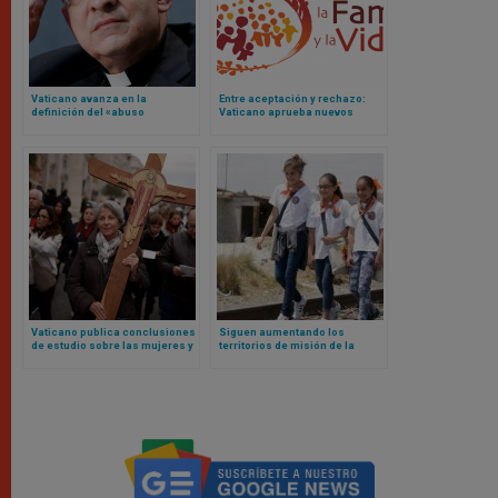
Vaticano avanza en la
Entre aceptación y rechazo:
definición del «abuso
Vaticano aprueba nuevos
espiritual» en el Derecho
estatutos para Comunión y
Canónico tras confirmación de
Liberación
liderazgos
Vaticano publica conclusiones
Siguen aumentando los
de estudio sobre las mujeres y
territorios de misión de la
el diaconado: esto es lo que
Iglesia católica: estos son los
dice
datos