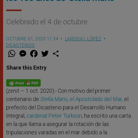
Celebrado el 4 de octubre
OCTUBRE 01, 2020 11:34
LARISSA I. LÓPEZ
DICASTERIOS
W
M
F
T
S
h
e
a
w
h
a
s
c
i
a
t
s
e
t
r
Share this Entry
s
e
b
t
e
A
n
o
e
p
g
o
r
p
e
k
r
(
zenit
– 1 oct. 2020).- Con motivo del primer
centenario de
Stella Maris
, el Apostolado del Mar,
el
prefecto del Dicasterio para el Desarrollo Humano
Integral,
cardenal Peter Turkson
, ha escrito una carta
en la que llama a asegurar la rotación de las
tripulaciones varadas en el mar debido a la