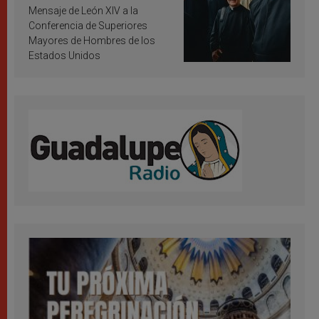
inspiración y santificación
Mensaje de León XIV a la
Conferencia de Superiores
Mayores de Hombres de los
Estados Unidos