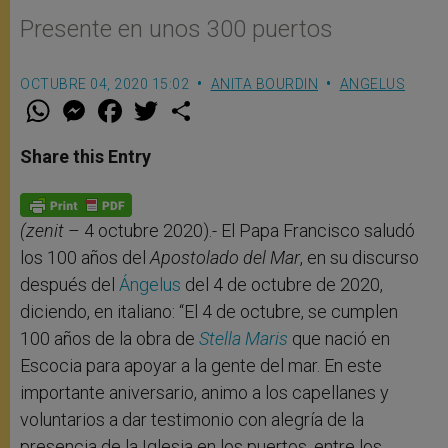
Presente en unos 300 puertos
OCTUBRE 04, 2020 15:02
ANITA BOURDIN
ANGELUS
W
M
F
T
S
h
e
a
w
h
a
s
c
i
a
t
s
e
t
r
Share this Entry
s
e
b
t
e
A
n
o
e
p
g
o
r
p
e
k
r
(zenit
– 4 octubre 2020).- El Papa Francisco saludó
los 100 años del
Apostolado del Mar
, en su discurso
después del
Ángelus
del 4 de octubre de 2020,
diciendo, en italiano: “El 4 de octubre, se cumplen
100 años de la obra de
Stella Maris
que nació en
Escocia para apoyar a la gente del mar. En este
importante aniversario, animo a los capellanes y
voluntarios a dar testimonio con alegría de la
presencia de la Iglesia en los puertos, entre los