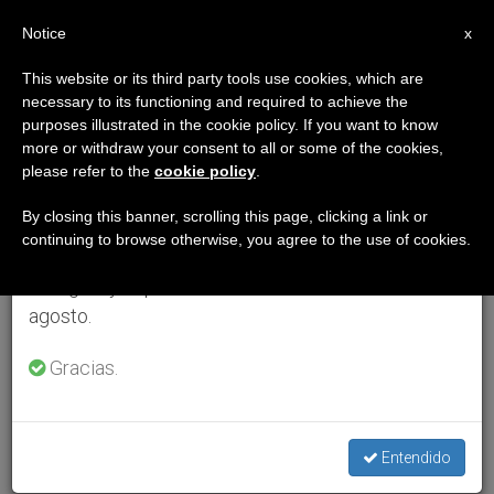
ES
Notice
×
x
Aviso importante
This website or its third party tools use cookies, which are
necessary to its functioning and required to achieve the
Del 27 de julio al 7 de agosto haremos la pausa
purposes illustrated in the cookie policy. If you want to know
anual, aprovechando que en el periodo de verano
more or withdraw your consent to all or some of the cookies,
please refer to the
cookie policy
.
se generan menos informaciones y también el
consumo de las mismas disminuye.
By closing this banner, scrolling this page, clicking a link or
continuing to browse otherwise, you agree to the use of cookies.
Retomamos el trabajo ordinario de las ediciones
en inglés y español de ZENIT el lunes 10 de
agosto.
Gracias.
Entendido