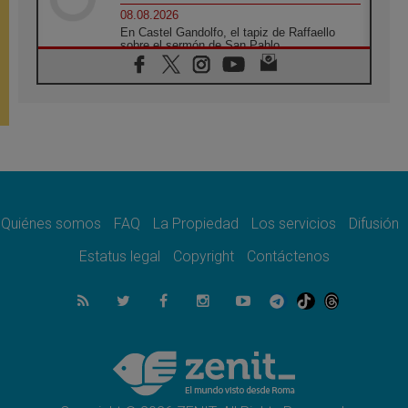
08.08.2026
En Castel Gandolfo, el tapiz de Raffaello
sobre el sermón de San Pablo
08.08.2026
En Colombia, «la paz no se compra con una
firma»
08.08.2026
En Venezuela celebraron los 416 años del
Santo Cristo de La Grita
08.08.2026
El Papa: en Santa Ágata contemplamos la
victoria del amor sobre la muerte
Quiénes somos
FAQ
La Propiedad
Los servicios
Difusión
08.08.2026
León XIV visitará el Santuario de la Madre
Estatus legal
Copyright
Contáctenos
del Buen Consejo de Genazzano
07.08.2026
Filipinas: el Vicariato Apostólico de Calapán
se convierte en diócesis
07.08.2026
Honduras: Los desplazados invisibles de una
crisis olvidada