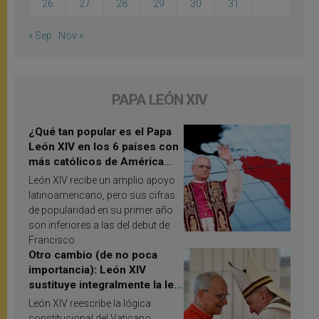
26
27
28
29
30
31
« Sep
Nov »
PAPA LEÓN XIV
¿Qué tan popular es el Papa
León XIV en los 6 países con
más católicos de América
Latina en 2026? Publican
León XIV recibe un amplio apoyo
resultados de investigación
latinoamericano, pero sus cifras
de popularidad en su primer año
son inferiores a las del debut de
Francisco
Otro cambio (de no poca
importancia): León XIV
sustituye integralmente la ley
vaticana de Papa Francisco
León XIV reescribe la lógica
constitucional del Vaticano,