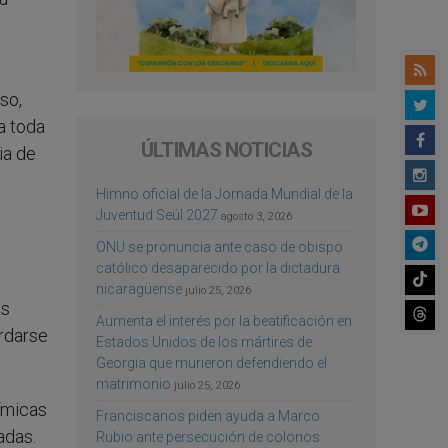
so,
a toda
ÚLTIMAS NOTICIAS
ia de
Himno oficial de la Jornada Mundial de la
Juventud Seúl 2027
agosto 3, 2026
ONU se pronuncia ante caso de obispo
católico desaparecido por la dictadura
nicaragüense
julio 25, 2026
as
Aumenta el interés por la beatificación en
ordarse
Estados Unidos de los mártires de
Georgia que murieron defendiendo el
matrimonio
julio 25, 2026
ímicas
Franciscanos piden ayuda a Marco
tadas.
Rubio ante persecución de colonos