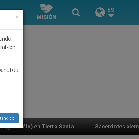
ES
×
MISIÓN
hando
ambién
pañol de
tendido
a
Sacerdotes alemanes fieles al Papa contestan 