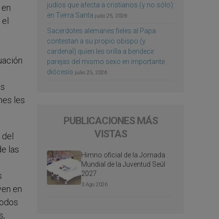
judíos que afecta a cristianos (y no sólo)
 en
en Tierra Santa
julio 25, 2026
 el
Sacerdotes alemanes fieles al Papa
contestan a su propio obispo (y
cardenal) quien les orilla a bendecir
uación
parejas del mismo sexo en importante
diócesis
julio 25, 2026
es
nes les
PUBLICACIONES MÁS
VISTAS
 del
de las
Himno oficial de la Jornada
Mundial de la Juventud Seúl
2027
s
3 Ago 2026
ven en
todos
s,