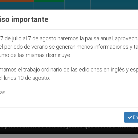
IGLESIA Y MUNDO
DOCUMENTOS
DONATIVOS
iso importante
7 de julio al 7 de agosto haremos la pausa anual, aprovec
el periodo de verano se generan menos informaciones y t
umo de las mismas disminuye.
amos el trabajo ordinario de las ediciones en inglés y es
l lunes 10 de agosto.
as.
En
os que afecta a cristianos (y no sólo) en Tierra Sant