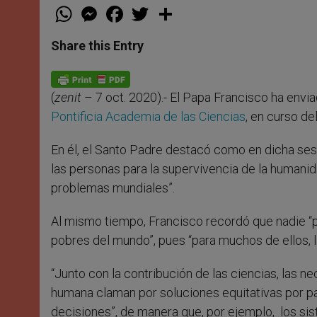
W
M
F
T
S
h
e
a
w
h
a
s
c
i
a
t
s
e
t
r
Share this Entry
s
e
b
t
e
A
n
o
e
p
g
o
r
p
e
k
(
zenit
– 7 oct. 2020).- El Papa Francisco ha envia
r
Pontificia Academia de las Ciencias
, en curso de
En él, el Santo Padre destacó como en dicha sesió
las personas para la supervivencia de la humani
problemas mundiales”.
Al mismo tiempo, Francisco recordó que nadie “p
pobres del mundo”, pues “para muchos de ellos, l
“Junto con la contribución de las ciencias, las
humana claman por soluciones equitativas por pa
decisiones”, de manera que, por ejemplo, los si