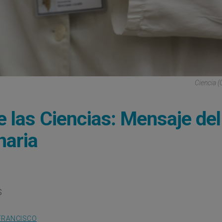
Ciencia (
e las Ciencias: Mensaje del
naria
s
FRANCISCO