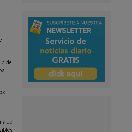
la
cio de
ros
los
oma de
sibles