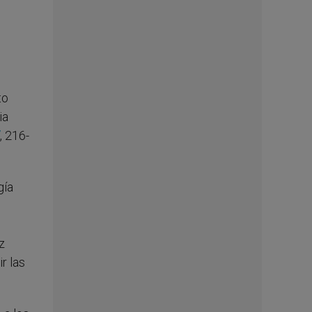
to
ia
, 216-
gía
z
r las