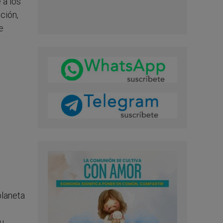
 a los
ción,
e
n
planeta
su