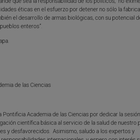
nde que sea la responsabilidad de los políticos, “no exime
idades éticas en el esfuerzo por detener no sólo la fabrica
mbién el desarrollo de armas biológicas, con su potencial d
 pueblos enteros”.
apa.
demia de las Ciencias
a Pontificia Academia de las Ciencias por dedicar la sesió
igación científica básica al servicio de la salud de nuestro 
es y desfavorecidos. Asimismo, saludo a los expertos y
s responsabilidades internacionales, y espero con interés 