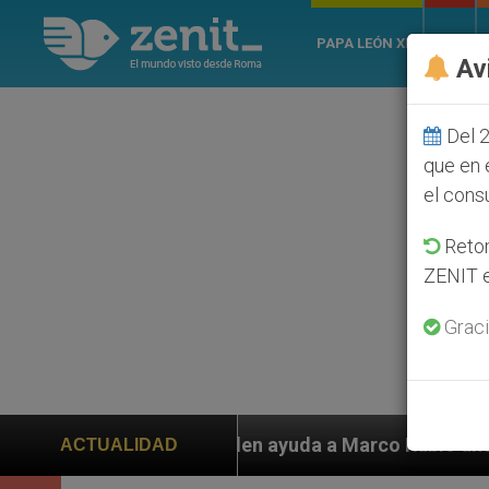
PAPA LEÓN XIV
ROMA
Av
Del 2
que en 
el cons
Retom
ZENIT e
Graci
 ayuda a Marco Rubio ante persecución de colonos judí
ACTUALIDAD