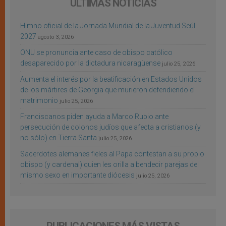
ÚLTIMAS NOTICIAS
Himno oficial de la Jornada Mundial de la Juventud Seúl
2027
agosto 3, 2026
ONU se pronuncia ante caso de obispo católico
desaparecido por la dictadura nicaragüense
julio 25, 2026
Aumenta el interés por la beatificación en Estados Unidos
de los mártires de Georgia que murieron defendiendo el
matrimonio
julio 25, 2026
Franciscanos piden ayuda a Marco Rubio ante
persecución de colonos judíos que afecta a cristianos (y
no sólo) en Tierra Santa
julio 25, 2026
Sacerdotes alemanes fieles al Papa contestan a su propio
obispo (y cardenal) quien les orilla a bendecir parejas del
mismo sexo en importante diócesis
julio 25, 2026