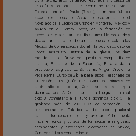
Durante diez años fue director espiritual y profesor de
teología y oratoria en el Seminario María Mater
Ecclesiae en são Paulo (Brasil), formando futuros
sacerdotes diocesanos. Actualmente es profesor en el
Noviciado de la Legión de Cristo en Monterrey (México) y
ayuda en el Centro Logos, en la formación de
sacerdotes y seminaristas diocesanos. Ha dedicado y
dedica también parte de su ministerio sacerdotal a los
Medios de Comunicación Social. Ha publicado catorce
libros: Jesucristo, Historia de la Iglesia, Los diez
mandamientos, Breve catequesis y compendio de
liturgia, El tesoro de la Eucaristía, El arte de la
predicación sagrada, La Santísima Virgen, Creo en la
Vida eterna, Curso de Biblia para laicos, Personajes de
la Pasión, G.P.S (Guía Para Santidad, síntesis de
espiritualidad católica), Comentario a la liturgia
dominical ciclo A, Comentario a la liturgia dominical
ciclo B, Comentario a la liturgia dominical ciclo C. Ha
grabado más de 200 CDs de formación. Da
conferencias en Estados Unidos sobre pastoral
familiar, formación católica y juventud. Y finalmente
imparte retiros y cursos de formación a religiosas,
seminaristas y sacerdotes diocesanos en México,
Centroamérica y donde le invitan.