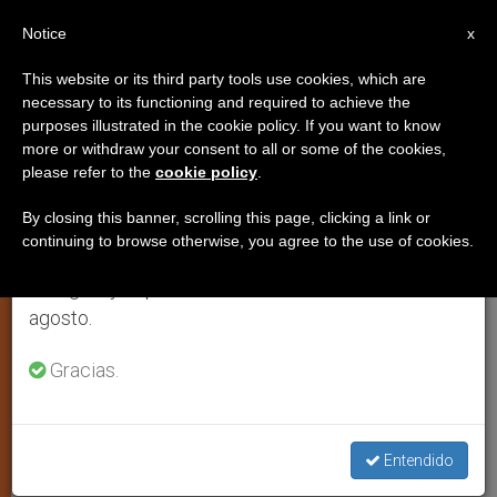
ES
Notice
×
x
Aviso importante
This website or its third party tools use cookies, which are
necessary to its functioning and required to achieve the
Del 27 de julio al 7 de agosto haremos la pausa
ESPIRITUALIDAD
purposes illustrated in the cookie policy. If you want to know
anual, aprovechando que en el periodo de verano
more or withdraw your consent to all or some of the cookies,
please refer to the
cookie policy
.
se generan menos informaciones y también el
consumo de las mismas disminuye.
By closing this banner, scrolling this page, clicking a link or
continuing to browse otherwise, you agree to the use of cookies.
Retomamos el trabajo ordinario de las ediciones
en inglés y español de ZENIT el lunes 10 de
agosto.
Gracias.
Sala Del Parlamento De La UE (C) Pxhere
Entendido
Evangelio del 18 de octubre: