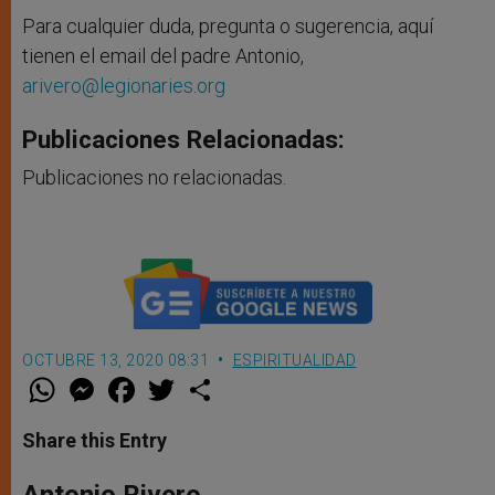
Para cualquier duda, pregunta o sugerencia, aquí
tienen el email del padre Antonio,
arivero@legionaries.org
Publicaciones Relacionadas:
Publicaciones no relacionadas.
OCTUBRE 13, 2020 08:31
ESPIRITUALIDAD
W
M
F
T
S
h
e
a
w
h
a
s
c
i
a
t
s
e
t
r
Share this Entry
s
e
b
t
e
A
n
o
e
p
g
o
r
Antonio Rivero