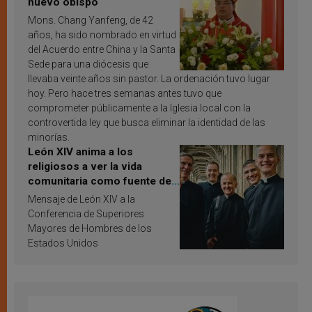
nuevo obispo
Mons. Chang Yanfeng, de 42
años, ha sido nombrado en virtud
del Acuerdo entre China y la Santa
Sede para una diócesis que
llevaba veinte años sin pastor. La ordenación tuvo lugar
hoy. Pero hace tres semanas antes tuvo que
comprometer públicamente a la Iglesia local con la
controvertida ley que busca eliminar la identidad de las
minorías.
León XIV anima a los
religiosos a ver la vida
comunitaria como fuente de
inspiración y santificación
Mensaje de León XIV a la
Conferencia de Superiores
Mayores de Hombres de los
Estados Unidos