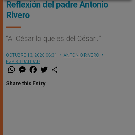
Reflexión del padre Antonio
Rivero
“Al César lo que es del César…”
OCTUBRE 13, 2020 08:31
ANTONIO RIVERO
ESPIRITUALIDAD
W
M
F
T
S
h
e
a
w
h
a
s
c
i
a
t
s
e
t
r
Share this Entry
s
e
b
t
e
A
n
o
e
p
g
o
r
p
e
k
r