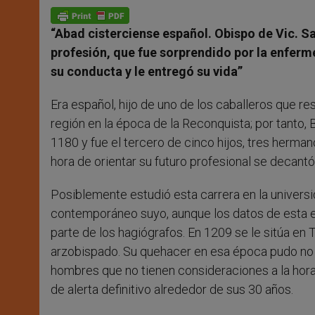
A
n
o
e
p
g
o
r
p
e
k
“Abad cisterciense español. Obispo de Vic. Sa
r
profesión, que fue sorprendido por la enferm
su conducta y le entregó su vida”
Era español, hijo de uno de los caballeros que re
región en la época de la Reconquista; por tanto, 
1180 y fue el tercero de cinco hijos, tres herman
hora de orientar su futuro profesional se decantó 
Posiblemente estudió esta carrera en la univers
contemporáneo suyo, aunque los datos de esta et
parte de los hagiógrafos. En 1209 se le sitúa en 
arzobispado. Su quehacer en esa época pudo no es
hombres que no tienen consideraciones a la hor
de alerta definitivo alrededor de sus 30 años.