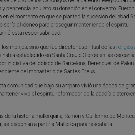
arse de uno de los canónigos de la catedral, elegido tambi
n y penitencia, aquilató su donación en el convento. Fueron
nta en el momento en que se planteó la sucesión del abad 
 sería el idóneo para proseguir manteniendo el espíritu
umió esta responsabilidad.
 los monjes, sino que fue director espiritual de las
religios
e había establecido en Santa Creu d’Olorde en las cercanía
por iniciativa del obispo de Barcelona, Berenguer de Palou,
ependiente del monasterio de Santes Creus.
sta comunidad que bajo su amparo vivió una época de gra
antener vivo el espíritu reformador de la abadía cistercie
s de la historia mallorquina, Ramón y Guillermo de Montca
 se disponían a partir a Mallorca para rescatarla.