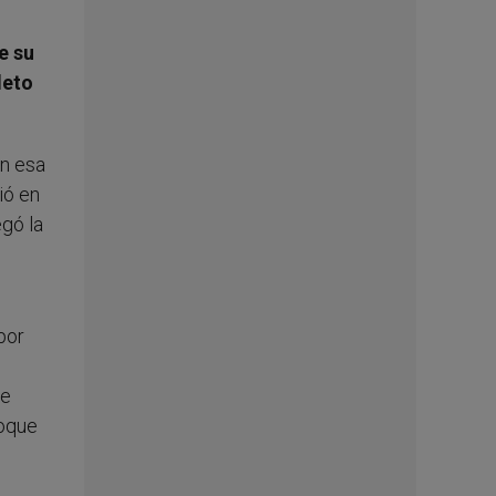
e su
leto
en esa
ió en
egó la
por
de
toque