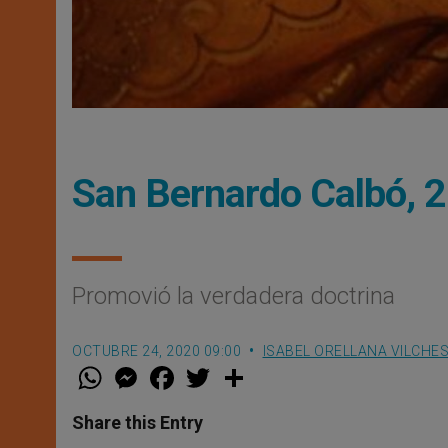
San Bernardo Calbó, 2
Promovió la verdadera doctrina
OCTUBRE 24, 2020 09:00
ISABEL ORELLANA VILCHE
W
M
F
T
S
h
e
a
w
h
a
s
c
i
a
t
s
e
t
r
Share this Entry
s
e
b
t
e