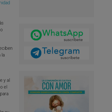
idad
ás
do
reciben
 la
e y al
o el
 para