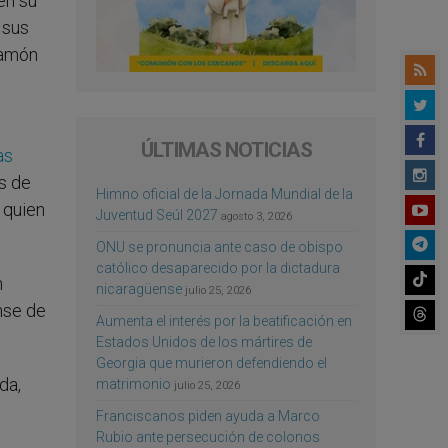
én su
 sus
Ramón
ÚLTIMAS NOTICIAS
as
s de
Himno oficial de la Jornada Mundial de la
 quien
Juventud Seúl 2027
agosto 3, 2026
ONU se pronuncia ante caso de obispo
católico desaparecido por la dictadura
n
nicaragüense
julio 25, 2026
nse de
Aumenta el interés por la beatificación en
Estados Unidos de los mártires de
Georgia que murieron defendiendo el
da,
matrimonio
julio 25, 2026
Franciscanos piden ayuda a Marco
Rubio ante persecución de colonos