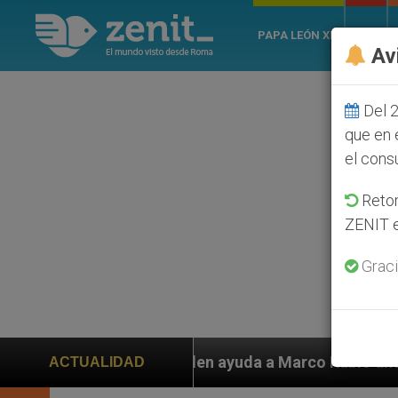
PAPA LEÓN XIV
ROMA
Av
Del 2
que en 
el cons
Retom
ZENIT e
Graci
uda a Marco Rubio ante persecución de colonos judíos 
ACTUALIDAD