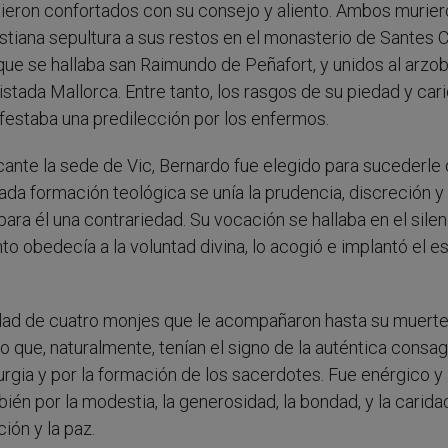
tieron confortados con su consejo y aliento. Ambos murier
ristiana sepultura a sus restos en el monasterio de Santes 
 que se hallaba san Raimundo de Peñafort, y unidos al arzo
stada Mallorca. Entre tanto, los rasgos de su piedad y car
festaba una predilección por los enfermos.
cante la sede de Vic, Bernardo fue elegido para sucederle
rada formación teológica se unía la prudencia, discreción y
para él una contrariedad. Su vocación se hallaba en el silen
 obedecía a la voluntad divina, lo acogió e implantó el es
dad de cuatro monjes que le acompañaron hasta su muert
o que, naturalmente, tenían el signo de la auténtica consag
turgia y por la formación de los sacerdotes. Fue enérgico y
ién por la modestia, la generosidad, la bondad, y la caridad
ión y la paz.