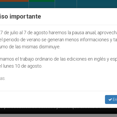
IGLESIA Y MUNDO
DOCUMENTOS
DONATIVOS
iso importante
7 de julio al 7 de agosto haremos la pausa anual, aprovec
el periodo de verano se generan menos informaciones y t
umo de las mismas disminuye.
amos el trabajo ordinario de las ediciones en inglés y es
l lunes 10 de agosto.
as.
En
que afecta a cristianos (y no sólo) en Tierra Santa