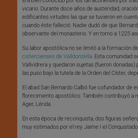
Era bien conocido por los tarraconenses por trat
vicario. Durante doce años de austeridad, oració
edificantes virtudes las que se tuvieron en cue
cuando éste falleció. Nadie dudó de que Bernardo
observante del monasterio. Y en torno a 1225 as
Su labor apostólica no se limitó a la formación de
cistercienses de Valldonzella
. Esta comunidad s
Vallvidrera y quedaron sujetas (fueron donadas) 
las puso bajo la tutela de la Orden del Císter, d
El abad San Bernardo Calbó fue cofundador de e
florecimiento apostólico. También contribuyó a m
Ager, Lérida.
En esta época de reconquista, dos figuras señera
muy estimados por el rey Jaime I el Conquistador,