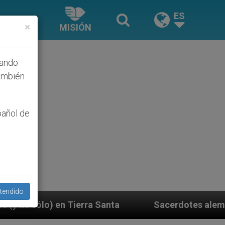
ES
×
MISIÓN
hando
ambién
pañol de
tendido
Sacerdotes alemanes fieles al Papa contestan a s