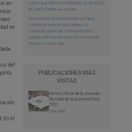
on en
judíos que afecta a cristianos (y no sólo)
en Tierra Santa
julio 25, 2026
Creus.
bispo
Sacerdotes alemanes fieles al Papa
contestan a su propio obispo (y
idad se
cardenal) quien les orilla a bendecir
parejas del mismo sexo en importante
diócesis
julio 25, 2026
 dada
cio del
PUBLICACIONES MÁS
píritu
VISTAS
Himno oficial de la Jornada
e
Mundial de la Juventud Seúl
ración.
2027
3 Ago 2026
. En el