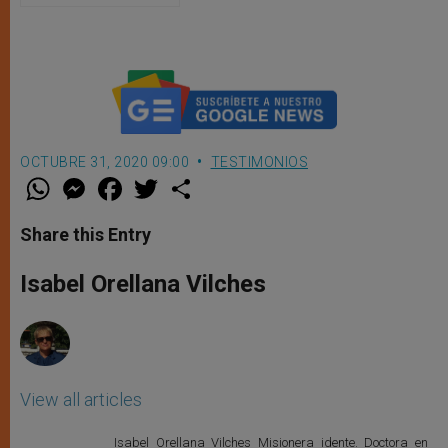
reyes de Inglaterra
OCTUBRE 31, 2020 09:00
TESTIMONIOS
W
M
F
T
S
h
e
a
w
h
a
s
c
i
a
t
s
e
t
r
Share this Entry
s
e
b
t
e
A
n
o
e
p
g
o
r
Isabel Orellana Vilches
p
e
k
r
View all articles
Isabel Orellana Vilches Misionera idente. Doctora en