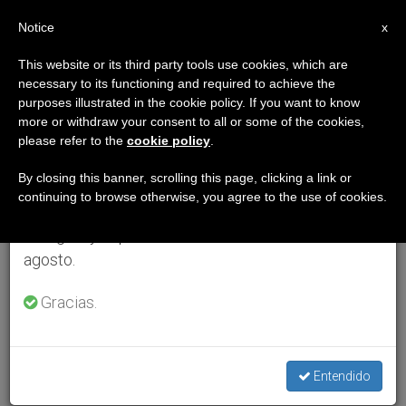
ES
Notice
×
x
Aviso importante
This website or its third party tools use cookies, which are
necessary to its functioning and required to achieve the
Del 27 de julio al 7 de agosto haremos la pausa
purposes illustrated in the cookie policy. If you want to know
anual, aprovechando que en el periodo de verano
more or withdraw your consent to all or some of the cookies,
please refer to the
cookie policy
.
se generan menos informaciones y también el
consumo de las mismas disminuye.
By closing this banner, scrolling this page, clicking a link or
continuing to browse otherwise, you agree to the use of cookies.
Retomamos el trabajo ordinario de las ediciones
en inglés y español de ZENIT el lunes 10 de
agosto.
Gracias.
Entendido