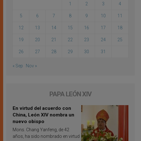
1
2
3
4
5
6
7
8
9
10
11
12
13
14
15
16
17
18
19
20
21
22
23
24
25
26
27
28
29
30
31
« Sep
Nov »
PAPA LEÓN XIV
En virtud del acuerdo con
China, León XIV nombra un
nuevo obispo
Mons. Chang Yanfeng, de 42
años, ha sido nombrado en virtud