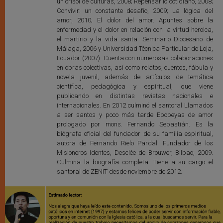
un crisol de culturas, 2008; Repensar lo cotidiano, 2008;
Convivir: un constante desafío, 2009; La lógica del
amor, 2010; El dolor del amor. Apuntes sobre la
enfermedad y el dolor en relación con la virtud heroica,
el martirio y la vida santa. Seminario Diocesano de
Málaga, 2006 y Universidad Técnica Particular de Loja,
Ecuador (2007). Cuenta con numerosas colaboraciones
en obras colectivas, así como relatos, cuentos, fábula y
novela juvenil, además de artículos de temática
científica, pedagógica y espiritual, que viene
publicando en distintas revistas nacionales e
internacionales. En 2012 culminó el santoral Llamados
a ser santos y poco más tarde Epopeyas de amor
prologado por mons. Fernando Sebastián. Es la
biógrafa oficial del fundador de su familia espiritual,
autora de Fernando Rielo Pardal. Fundador de los
Misioneros Identes, Desclée de Brouwer, Bilbao, 2009.
Culmina la biografía completa. Tiene a su cargo el
santoral de ZENIT desde noviembre de 2012.