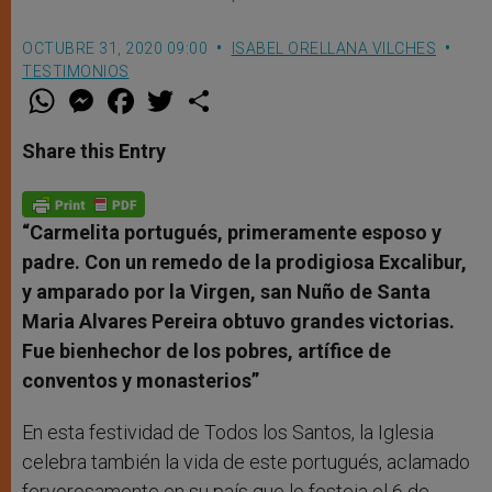
OCTUBRE 31, 2020 09:00
ISABEL ORELLANA VILCHES
TESTIMONIOS
W
M
F
T
S
h
e
a
w
h
a
s
c
i
a
t
s
e
t
r
Share this Entry
s
e
b
t
e
A
n
o
e
p
g
o
r
p
e
k
r
“Carmelita portugués, primeramente esposo y
padre. Con un remedo de la prodigiosa Excalibur,
y amparado por la Virgen, san Nuño de Santa
Maria Alvares Pereira obtuvo grandes victorias.
Fue bienhechor de los pobres, artífice de
conventos y monasterios
”
En esta festividad de Todos los Santos, la Iglesia
celebra también la vida de este portugués, aclamado
fervorosamente en su país que lo festeja el 6 de