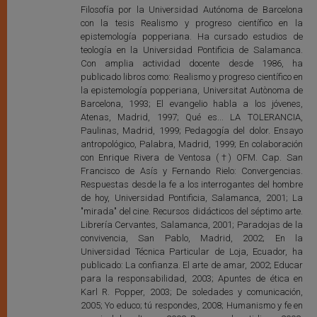
Filosofía por la Universidad Autónoma de Barcelona
con la tesis Realismo y progreso científico en la
epistemología popperiana. Ha cursado estudios de
teología en la Universidad Pontificia de Salamanca.
Con amplia actividad docente desde 1986, ha
publicado libros como: Realismo y progreso científico en
la epistemología popperiana, Universitat Autònoma de
Barcelona, 1993; El evangelio habla a los jóvenes,
Atenas, Madrid, 1997; Qué es... LA TOLERANCIA,
Paulinas, Madrid, 1999; Pedagogía del dolor. Ensayo
antropológico, Palabra, Madrid, 1999; En colaboración
con Enrique Rivera de Ventosa (†) OFM. Cap. San
Francisco de Asís y Fernando Rielo: Convergencias.
Respuestas desde la fe a los interrogantes del hombre
de hoy, Universidad Pontificia, Salamanca, 2001; La
"mirada" del cine. Recursos didácticos del séptimo arte.
Librería Cervantes, Salamanca, 2001; Paradojas de la
convivencia, San Pablo, Madrid, 2002; En la
Universidad Técnica Particular de Loja, Ecuador, ha
publicado: La confianza. El arte de amar, 2002; Educar
para la responsabilidad, 2003; Apuntes de ética en
Karl R. Popper, 2003; De soledades y comunicación,
2005; Yo educo; tú respondes, 2008; Humanismo y fe en