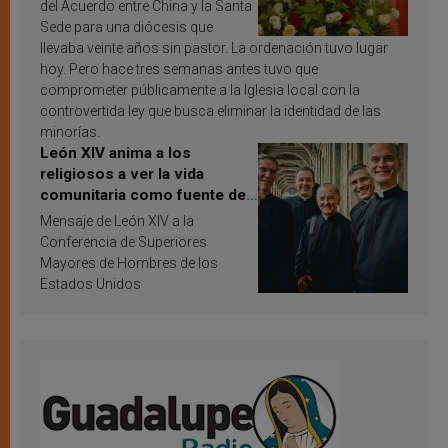
del Acuerdo entre China y la Santa
Sede para una diócesis que
llevaba veinte años sin pastor. La ordenación tuvo lugar
hoy. Pero hace tres semanas antes tuvo que
comprometer públicamente a la Iglesia local con la
controvertida ley que busca eliminar la identidad de las
minorías.
León XIV anima a los
religiosos a ver la vida
comunitaria como fuente de
inspiración y santificación
Mensaje de León XIV a la
Conferencia de Superiores
Mayores de Hombres de los
Estados Unidos