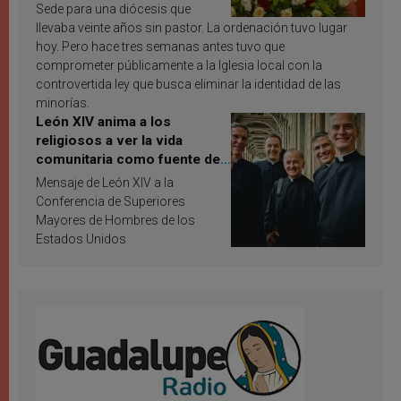
Sede para una diócesis que
llevaba veinte años sin pastor. La ordenación tuvo lugar
hoy. Pero hace tres semanas antes tuvo que
comprometer públicamente a la Iglesia local con la
controvertida ley que busca eliminar la identidad de las
minorías.
León XIV anima a los
religiosos a ver la vida
comunitaria como fuente de
inspiración y santificación
Mensaje de León XIV a la
Conferencia de Superiores
Mayores de Hombres de los
Estados Unidos