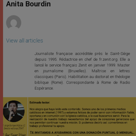
p
g
o
r
Anita Bourdin
p
e
k
r
View all articles
Journaliste française accréditée près le Saint-Siège
depuis 1995. Rédactrice en chef de fr.zenit.org. Elle a
lancé le service français Zenit en janvier 1999. Master
en journalisme (Bruxelles). Maîtrise en lettres
classiques (Paris). Habilitation au doctorat en théologie
biblique (Rome). Correspondante à Rome de Radio
Espérance.