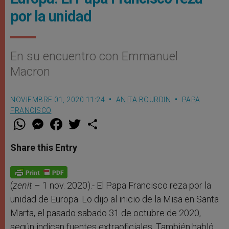
por la unidad
En su encuentro con Emmanuel
Macron
NOVIEMBRE 01, 2020 11:24
ANITA BOURDIN
PAPA
FRANCISCO
W
M
F
T
S
h
e
a
w
h
a
s
c
i
a
t
s
e
t
r
Share this Entry
s
e
b
t
e
A
n
o
e
p
g
o
r
p
e
k
r
(
zenit
– 1 nov. 2020).- El Papa Francisco reza por la
unidad de Europa. Lo dijo al inicio de la Misa en Santa
Marta, el pasado sabado 31 de octubre de 2020,
según indican fuentes extraoficiales. También habló