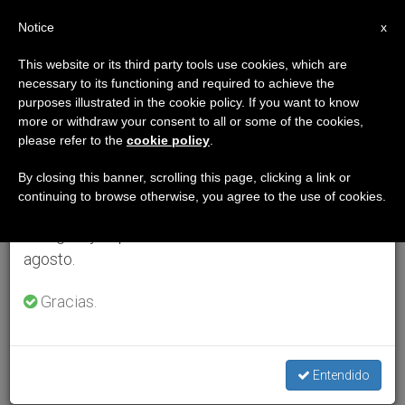
ES
Notice
×
x
Aviso importante
This website or its third party tools use cookies, which are
necessary to its functioning and required to achieve the
Del 27 de julio al 7 de agosto haremos la pausa
purposes illustrated in the cookie policy. If you want to know
anual, aprovechando que en el periodo de verano
more or withdraw your consent to all or some of the cookies,
please refer to the
cookie policy
.
se generan menos informaciones y también el
consumo de las mismas disminuye.
By closing this banner, scrolling this page, clicking a link or
continuing to browse otherwise, you agree to the use of cookies.
Retomamos el trabajo ordinario de las ediciones
en inglés y español de ZENIT el lunes 10 de
agosto.
Gracias.
Entendido