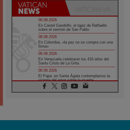
08.08.2026
En Castel Gandolfo, el tapiz de Raffaello
sobre el sermón de San Pablo
08.08.2026
En Colombia, «la paz no se compra con una
firma»
08.08.2026
En Venezuela celebraron los 416 años del
Santo Cristo de La Grita
08.08.2026
El Papa: en Santa Ágata contemplamos la
victoria del amor sobre la muerte
08.08.2026
León XIV visitará el Santuario de la Madre
del Buen Consejo de Genazzano
07.08.2026
Filipinas: el Vicariato Apostólico de Calapán
se convierte en diócesis
07.08.2026
Honduras: Los desplazados invisibles de una