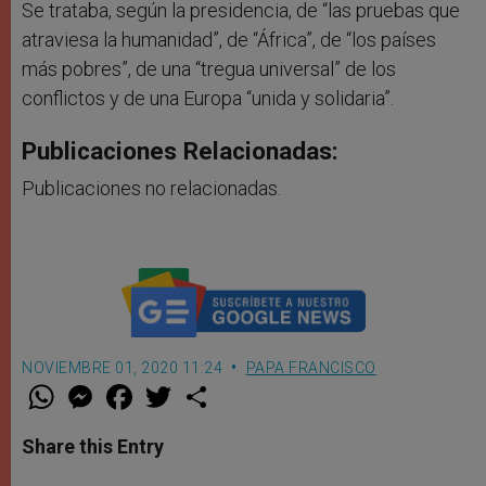
Se trataba, según la presidencia, de “las pruebas que
atraviesa la humanidad”, de “África”, de “los países
más pobres”, de una “tregua universal” de los
conflictos y de una Europa “unida y solidaria”.
Publicaciones Relacionadas:
Publicaciones no relacionadas.
NOVIEMBRE 01, 2020 11:24
PAPA FRANCISCO
W
M
F
T
S
h
e
a
w
h
a
s
c
i
a
t
s
e
t
r
Share this Entry
s
e
b
t
e
A
n
o
e