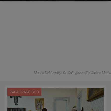
Museo Del Crucifijo De Caltagirone (C) Vatican Media
PAPA FRANCISCO