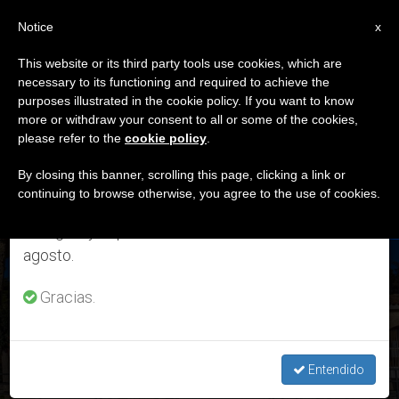
ES
Notice
×
x
Aviso importante
This website or its third party tools use cookies, which are
necessary to its functioning and required to achieve the
Del 27 de julio al 7 de agosto haremos la pausa
DÍA
purposes illustrated in the cookie policy. If you want to know
anual, aprovechando que en el periodo de verano
Noviembre 6th, 2020
more or withdraw your consent to all or some of the cookies,
please refer to the
cookie policy
.
se generan menos informaciones y también el
consumo de las mismas disminuye.
By closing this banner, scrolling this page, clicking a link or
continuing to browse otherwise, you agree to the use of cookies.
ÚLTIMAS NOTICIAS
Retomamos el trabajo ordinario de las ediciones
en inglés y español de ZENIT el lunes 10 de
agosto.
Italia: El Papa dona una cruz pectoral al Museo del Crucifijo
de Caltagirone
Gracias.
NOV 06, 2020 16:44
LARISSA I. LÓPEZ
Entendido