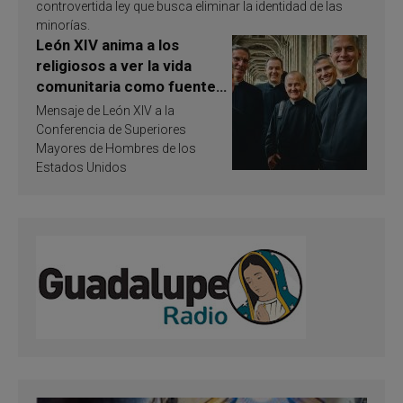
controvertida ley que busca eliminar la identidad de las
minorías.
León XIV anima a los
religiosos a ver la vida
comunitaria como fuente
de inspiración y
Mensaje de León XIV a la
santificación
Conferencia de Superiores
Mayores de Hombres de los
Estados Unidos