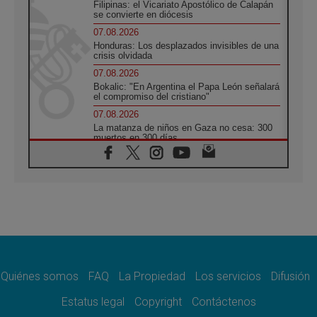
Filipinas: el Vicariato Apostólico de Calapán
se convierte en diócesis
07.08.2026
Honduras: Los desplazados invisibles de una
crisis olvidada
07.08.2026
Bokalic: "En Argentina el Papa León señalará
el compromiso del cristiano"
07.08.2026
La matanza de niños en Gaza no cesa: 300
muertos en 300 días
07.08.2026
Tagle: La guerra desfigura el mundo, solo la
revelación de Dios lo transfigura
07.08.2026
Presentada la Trienal de Arte de las
Universidades Católicas: «Exercises in
Empathy»
07.08.2026
Fortunatus Nwachukwu: la comunicación
como misión al servicio del Evangelio
Quiénes somos
FAQ
La Propiedad
Los servicios
Difusión
07.08.2026
Estatus legal
Copyright
Contáctenos
SIGNIS 2026, dar voz a las religiosas en el
espacio público