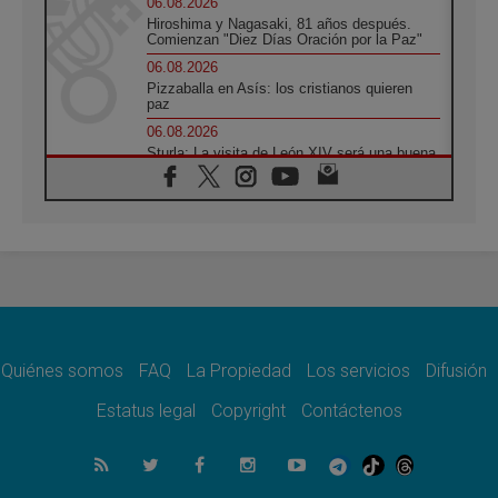
06.08.2026
Hiroshima y Nagasaki, 81 años después.
Comienzan "Diez Días Oración por la Paz"
06.08.2026
Pizzaballa en Asís: los cristianos quieren
paz
06.08.2026
Sturla: La visita de León XIV será una buena
noticia para todo el Uruguay
06.08.2026
León XIV: La revolución del Evangelio
derriba los muros que separan
06.08.2026
La Iglesia en Ceuta: caridad y esperanza
frente al drama migratorio
06.08.2026
La visita del Papa a Perú será un tiempo de
gracia reconciliación y esperanza
Quiénes somos
FAQ
La Propiedad
Los servicios
Difusión
06.08.2026
Estatus legal
Copyright
Contáctenos
Cardenal Rossi: "La llegada del Papa León a
Argentina es un homenaje a Francisco"
06.08.2026
En Asís, León XIV invita a los jóvenes a
«construir la civilización del amor»