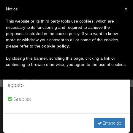
ES
Notice
×
x
Aviso importante
This website or its third party tools use cookies, which are
necessary to its functioning and required to achieve the
Del 27 de julio al 7 de agosto haremos la pausa
DÍA
purposes illustrated in the cookie policy. If you want to know
anual, aprovechando que en el periodo de verano
Noviembre 4th, 2020
more or withdraw your consent to all or some of the cookies,
please refer to the
cookie policy
.
se generan menos informaciones y también el
consumo de las mismas disminuye.
By closing this banner, scrolling this page, clicking a link or
continuing to browse otherwise, you agree to the use of cookies.
ÚLTIMAS NOTICIAS
Retomamos el trabajo ordinario de las ediciones
en inglés y español de ZENIT el lunes 10 de
agosto.
San Guido Maria Conforti, 5 de noviembre
Gracias.
NOV 04, 2020 09:00
ISABEL ORELLANA VILCHES
Entendido