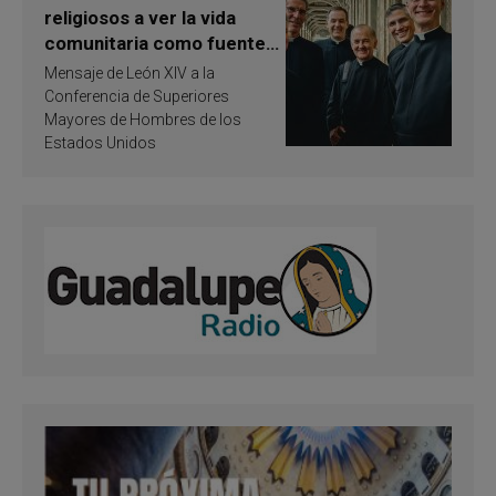
religiosos a ver la vida
comunitaria como fuente
de inspiración y
Mensaje de León XIV a la
santificación
Conferencia de Superiores
Mayores de Hombres de los
Estados Unidos