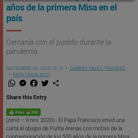
años de la primera Misa en el
país
Cercanía con el pueblo durante la
pandemia
NOVIEMBRE 09, 2020 13:16
GABRIEL SALES TRIGUERO
PAPA FRANCISCO
W
M
F
T
S
h
e
a
w
h
a
s
c
i
a
t
s
e
t
r
Share this Entry
s
e
b
t
e
A
n
o
e
p
g
o
r
p
e
k
r
(
zenit
– 9 nov. 2020).- El Papa Francisco envió una
carta al obispo de Punta Arenas con motivo de la
conmemoración de los 500 años de la primera Misa