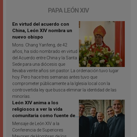
PAPA LEÓN XIV
En virtud del acuerdo con
China, León XIV nombra un
nuevo obispo
Mons. Chang Yanfeng, de 42
años, ha sido nombrado en virtud
del Acuerdo entre China y la Santa
Sede para una diócesis que
llevaba veinte años sin pastor. La ordenación tuvo lugar
hoy. Pero hace tres semanas antes tuvo que
comprometer públicamente a la Iglesia local con la
controvertida ley que busca eliminar la identidad de las
minorías.
León XIV anima a los
religiosos a ver la vida
comunitaria como fuente de
inspiración y santificación
Mensaje de León XIV a la
Conferencia de Superiores
Mayores de Hombres de los