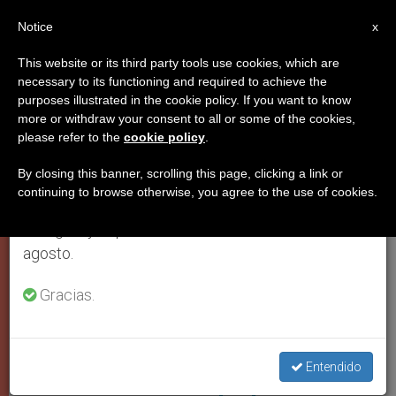
ES
Notice
×
x
Aviso importante
This website or its third party tools use cookies, which are
necessary to its functioning and required to achieve the
Del 27 de julio al 7 de agosto haremos la pausa
PAPA FRANCISCO
purposes illustrated in the cookie policy. If you want to know
anual, aprovechando que en el periodo de verano
more or withdraw your consent to all or some of the cookies,
please refer to the
cookie policy
.
se generan menos informaciones y también el
consumo de las mismas disminuye.
By closing this banner, scrolling this page, clicking a link or
continuing to browse otherwise, you agree to the use of cookies.
Retomamos el trabajo ordinario de las ediciones
en inglés y español de ZENIT el lunes 10 de
agosto.
Gracias.
Papa Francisco © Cathopic. Gaby Arevalo
Entendido
Chile: Carta del Papa por los 500