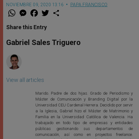
NOVIEMBRE 09, 2020 13:16
PAPA FRANCISCO
W
M
F
T
S
h
e
a
w
h
a
s
c
i
a
t
s
e
t
r
Share this Entry
s
e
b
t
e
A
n
o
e
p
g
o
r
Gabriel Sales Triguero
p
e
k
r
View all articles
Marido. Padre de dos hijas. Grado de Periodismo y
Máster de Comunicación y Branding Digital por la
Universidad CEU Cardenal Herrera. Decidido por servir
a la Iglesia, Gabriel hizo el Máster de Matrimonio y
Familia en la Universidad Católica de Valencia. Ha
trabajado en todo tipo de empresas y entidades
públicas gestionando sus departamentos de
comunicación, así como en proyectos freelance.