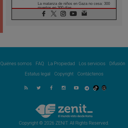
La matanza de niños en Gaza no cesa: 300
muertos en 300 días
07.08.2026
Tagle: La guerra desfigura el mundo, solo la
revelación de Dios lo transfigura
07.08.2026
Presentada la Trienal de Arte de las
Universidades Católicas: «Exercises in
Empathy»
07.08.2026
Fortunatus Nwachukwu: la comunicación
como misión al servicio del Evangelio
Quiénes somos
FAQ
La Propiedad
Los servicios
Difusión
07.08.2026
Estatus legal
Copyright
Contáctenos
SIGNIS 2026, dar voz a las religiosas en el
espacio público
07.08.2026
Lanzan un proyecto de empoderamiento
digital para mujeres líderes en África
07.08.2026
Programa oficial del Viaje Apostólico del
Papa León XIV a Francia
Copyright © 2026 ZENIT. All Rights Reserved.