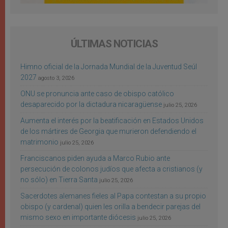
ÚLTIMAS NOTICIAS
Himno oficial de la Jornada Mundial de la Juventud Seúl
2027
agosto 3, 2026
ONU se pronuncia ante caso de obispo católico
desaparecido por la dictadura nicaragüense
julio 25, 2026
Aumenta el interés por la beatificación en Estados Unidos
de los mártires de Georgia que murieron defendiendo el
matrimonio
julio 25, 2026
Franciscanos piden ayuda a Marco Rubio ante
persecución de colonos judíos que afecta a cristianos (y
no sólo) en Tierra Santa
julio 25, 2026
Sacerdotes alemanes fieles al Papa contestan a su propio
obispo (y cardenal) quien les orilla a bendecir parejas del
mismo sexo en importante diócesis
julio 25, 2026