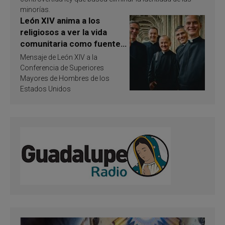
minorías.
León XIV anima a los
religiosos a ver la vida
comunitaria como fuente
de inspiración y
Mensaje de León XIV a la
santificación
Conferencia de Superiores
Mayores de Hombres de los
Estados Unidos