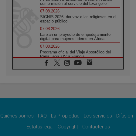
como misión al servicio del Evangelio
07.08.2026
SIGNIS 2026, dar voz a las religiosas en el
espacio público
07.08.2026
Lanzan un proyecto de empoderamiento
digital para mujeres líderes en África
07.08.2026
Programa oficial del Viaje Apostólico del
Papa León XIV a Francia
07.08.2026
Obispos de Ecuador: El bien de las familias
no admite premuras legislativas
06.08.2026
Cardenal Parolin: La paz comienza con la
empatía al dolor del otro
06.08.2026
Fray Marco Vianelli: Aprender el Evangelio
de la Paz en la Escuela de San Francisco
Quiénes somos
FAQ
La Propiedad
Los servicios
Difusión
06.08.2026
La visita del Papa León XIV a Asís en un
Estatus legal
Copyright
Contáctenos
minuto
06.08.2026