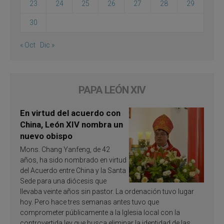
23
24
25
26
27
28
29
30
« Oct
Dic »
PAPA LEÓN XIV
En virtud del acuerdo con
China, León XIV nombra un
nuevo obispo
Mons. Chang Yanfeng, de 42
años, ha sido nombrado en virtud
del Acuerdo entre China y la Santa
Sede para una diócesis que
llevaba veinte años sin pastor. La ordenación tuvo lugar
hoy. Pero hace tres semanas antes tuvo que
comprometer públicamente a la Iglesia local con la
controvertida ley que busca eliminar la identidad de las