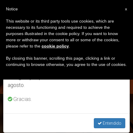
ES
Notice
×
x
Aviso importante
This website or its third party tools use cookies, which are
necessary to its functioning and required to achieve the
Del 27 de julio al 7 de agosto haremos la pausa
DÍA
purposes illustrated in the cookie policy. If you want to know
anual, aprovechando que en el periodo de verano
Noviembre 10th, 2020
more or withdraw your consent to all or some of the cookies,
please refer to the
cookie policy
.
se generan menos informaciones y también el
consumo de las mismas disminuye.
By closing this banner, scrolling this page, clicking a link or
continuing to browse otherwise, you agree to the use of cookies.
ÚLTIMAS NOTICIAS
Retomamos el trabajo ordinario de las ediciones
en inglés y español de ZENIT el lunes 10 de
agosto.
Gracias.
Evangelio del 15 de noviembre: Reflexión del padre Antonio
Rivero
Entendido
NOV 10, 2020 08:43